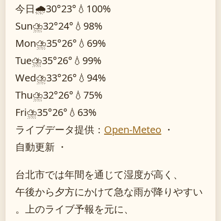
今日
🌧️
30°
23°
💧100%
Sun
⛈️
32°
24°
💧98%
Mon
⛈️
35°
26°
💧69%
Tue
⛈️
35°
26°
💧99%
Wed
⛈️
33°
26°
💧94%
Thu
⛈️
32°
26°
💧75%
Fri
⛈️
35°
26°
💧63%
ライブデータ提供：
Open-Meteo
・
自動更新 ・
台北市では年間を通じて湿度が高く、
午後から夕方にかけて急な雨が降りやすい
。上のライブ予報を元に、