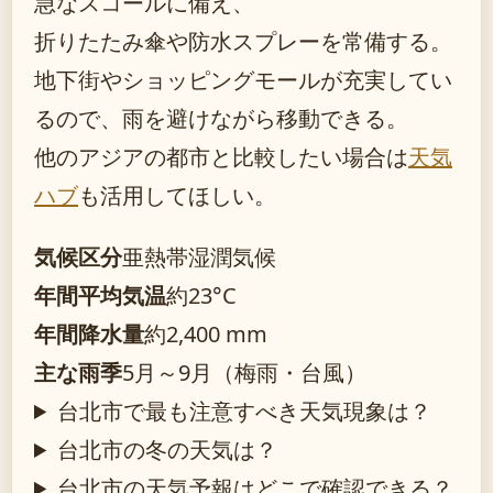
急なスコールに備え、
折りたたみ傘や防水スプレーを常備する。
地下街やショッピングモールが充実してい
るので、雨を避けながら移動できる。
他のアジアの都市と比較したい場合は
天気
ハブ
も活用してほしい。
気候区分
亜熱帯湿潤気候
年間平均気温
約23°C
年間降水量
約2,400 mm
主な雨季
5月～9月（梅雨・台風）
台北市で最も注意すべき天気現象は？
台北市の冬の天気は？
台北市の天気予報はどこで確認できる？