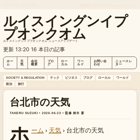
SAT, AUG 8
昼版
日本語
会社概要
お問い合わせ
私たちのストーリー
ルイスイングンイプ
プオンクオム
ルイスイングンイププオンクオム ニュースアップデート
更新 13:20
16 本日の記事
ホー
天
会社
ブロ
ロー
ワー
お問い合
ニュースレ
ム
気
概要
グ
カル
ルド
わせ
ター
SOCIETY & REGULATION
テック
ビジネス
ブログ
ローカル
ワールド
政治
旅行
台北市の天気
TAKERU SUZUKI • 2026-06-23 • 監修 鈴木 蒼
ホ
ーム
›
天気
›
台北市の天気