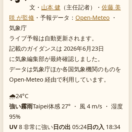
文・
山本 健
（主任記者）
・
佐藤 美
咲 が監修
・
予報データ：
Open-Meteo
・
気象庁
ライブ予報は自動更新されます。
記載のガイダンスは 2026年6月23日
に気象編集部が最終確認しました。
データは気象庁ほか各国気象機関のものを
Open-Meteo 経由で利用しています。
🌧️
24°
C
強い霧雨
Taipei
体感 27° ・ 風 4 m/s ・ 湿度
95%
UV
8 非常に強い
日の出
05:24
日の入
18:34