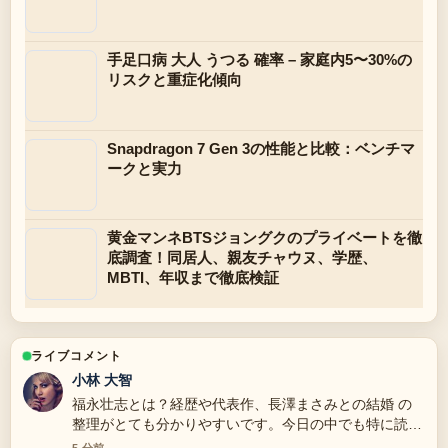
手足口病 大人 うつる 確率 – 家庭内5〜30%の
リスクと重症化傾向
Snapdragon 7 Gen 3の性能と比較：ベンチマ
ークと実力
黄金マンネBTSジョングクのプライベートを徹
底調査！同居人、親友チャウヌ、学歴、
MBTI、年収まで徹底検証
ライブコメント
小林 大智
福永壮志とは？経歴や代表作、長澤まさみとの結婚 の
整理がとても分かりやすいです。今日の中でも特に読み
やすいです。