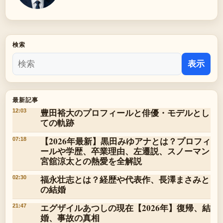
検索
表示
最新記事
豊田裕大のプロフィールと俳優・モデルとし
12:03
ての軌跡
【2026年最新】黒田みゆアナとは？プロフィ
07:18
ールや学歴、卒業理由、左遷説、スノーマン
宮舘涼太との熱愛を全解説
福永壮志とは？経歴や代表作、長澤まさみと
02:30
の結婚
エグザイルあつしの現在【2026年】復帰、結
21:47
婚、事故の真相