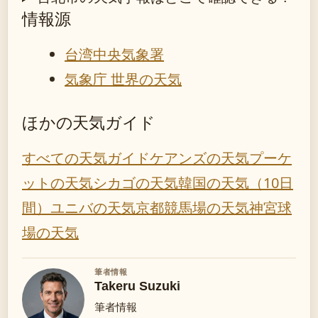
情報源
台湾中央気象署
気象庁 世界の天気
ほかの天気ガイド
すべての天気ガイド
ケアンズの天気
プーケ
ットの天気
シカゴの天気
韓国の天気（10日
間）
ユニバの天気
京都競馬場の天気
神宮球
場の天気
筆者情報
Takeru Suzuki
筆者情報