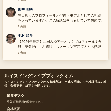
5 分前
田中 美咲
豊田裕大のプロフィールと俳優・モデルとしての軌跡
を追っていますが、この解説は落ち着いていて信頼でき
ます。
7 分前
中村 悠斗
【2026年最新】黒田みゆアナとは？プロフィールや学
歴、卒業理由、左遷説、スノーマン宮舘涼太との熱愛を
全解説 の背景説明が助かります。ライブ更新を続けて
9 分前
ください。
ルイスイングンイププオンクオム
ルイスイングンイププオンクオム 編集部は、出典を明確にした検証済みの報
道、背景更新、訂正を公開します。
編集デスク
昼版 継続更新の編集サイクル
会社概要