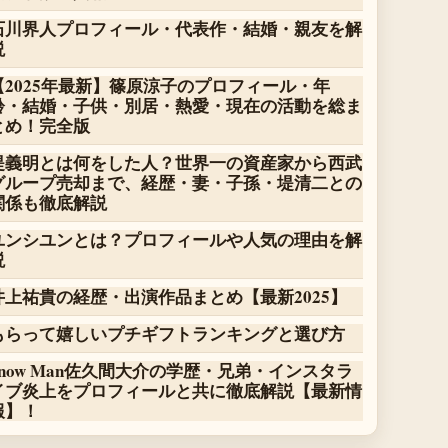
石川界人プロフィール・代表作・結婚・親友を解
説
【2025年最新】篠原涼子のプロフィール・年
齢・結婚・子供・別居・熱愛・現在の活動を総ま
とめ！完全版
堤義明とは何をした人？世界一の資産家から西武
グループ売却まで、経歴・妻・子孫・堤清二との
関係も徹底解説
ユンシユンとは？プロフィールや人気の理由を解
説
井上祐貴の経歴・出演作品まとめ【最新2025】
もらって嬉しいプチギフトランキングと選び方
Snow Man佐久間大介の学歴・兄弟・インスタラ
イブ炎上をプロフィールと共に徹底解説【最新情
報】！