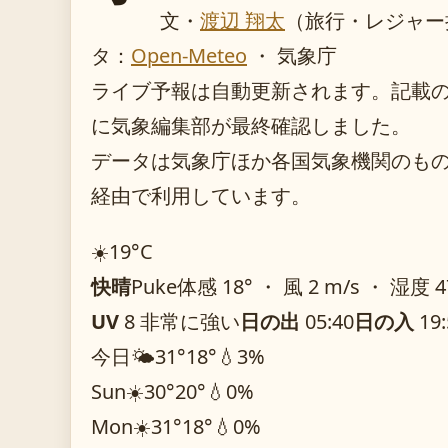
文・
渡辺 翔太
（旅行・レジャー
タ：
Open-Meteo
・ 気象庁
ライブ予報は自動更新されます。記載のガイ
に気象編集部が最終確認しました。
データは気象庁ほか各国気象機関のものを O
経由で利用しています。
☀️
19°
C
快晴
Puke
体感 18° ・ 風 2 m/s ・ 湿度 
UV
8 非常に強い
日の出
05:40
日の入
19:
今日
🌤️
31°
18°
💧3%
Sun
☀️
30°
20°
💧0%
Mon
☀️
31°
18°
💧0%