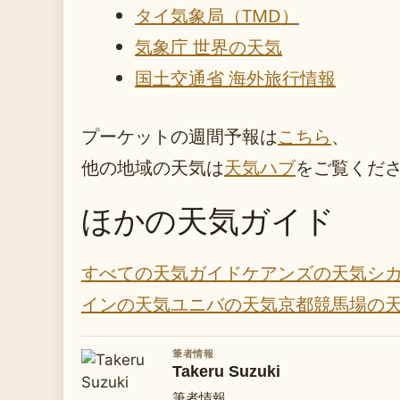
タイ気象局（TMD）
気象庁 世界の天気
国土交通省 海外旅行情報
プーケットの週間予報は
こちら
、
他の地域の天気は
天気ハブ
をご覧くだ
ほかの天気ガイド
すべての天気ガイド
ケアンズの天気
シ
インの天気
ユニバの天気
京都競馬場の
筆者情報
Takeru Suzuki
筆者情報