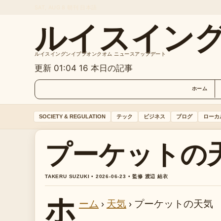
SAT, AUG 8
朝刊
日本語
ルイスイン
ルイスイングンイププオンクオム ニュースアップデート
更新 01:04
16 本日の記事
ホーム
SOCIETY & REGULATION
テック
ビジネス
ブログ
ローカ
プーケットの
TAKERU SUZUKI • 2026-06-23 • 監修 渡辺 結衣
ホ
ーム
›
天気
›
プーケットの天気