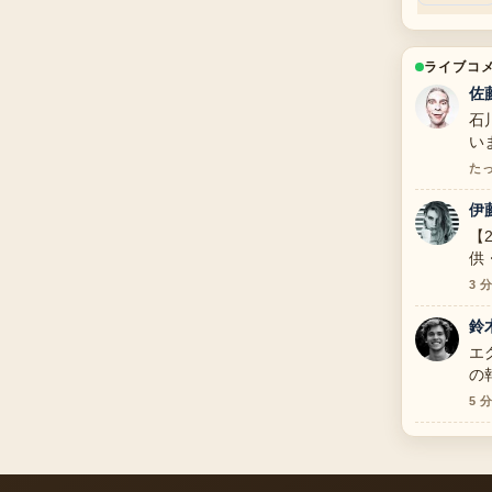
ライブコ
佐
石
い
た
伊
【
供
が
3 
鈴
エ
の
5 