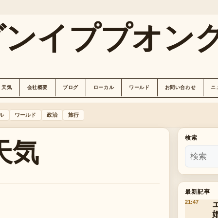
グンイププオン
天気
会社概要
ブログ
ローカル
ワールド
お問い合わせ
ニ
ル
ワールド
政治
旅行
天気
検索
最新記事
21:47