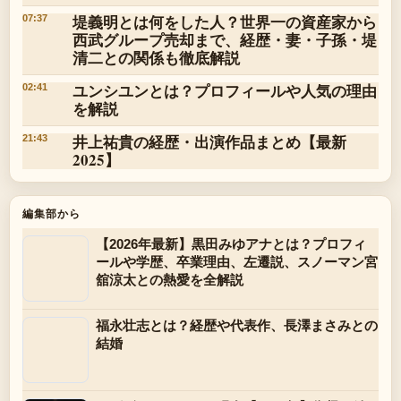
堤義明とは何をした人？世界一の資産家から
07:37
西武グループ売却まで、経歴・妻・子孫・堤
清二との関係も徹底解説
ユンシユンとは？プロフィールや人気の理由
02:41
を解説
井上祐貴の経歴・出演作品まとめ【最新
21:43
2025】
編集部から
【2026年最新】黒田みゆアナとは？プロフィ
ールや学歴、卒業理由、左遷説、スノーマン宮
舘涼太との熱愛を全解説
福永壮志とは？経歴や代表作、長澤まさみとの
結婚