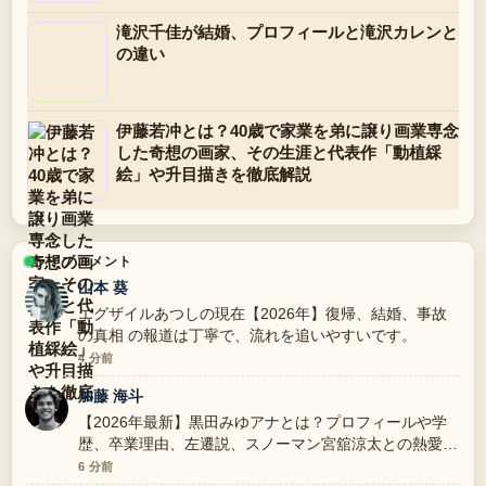
滝沢千佳が結婚、プロフィールと滝沢カレンと
の違い
伊藤若冲とは？40歳で家業を弟に譲り画業専念
した奇想の画家、その生涯と代表作「動植綵
絵」や升目描きを徹底解説
ライブコメント
山本 葵
エグザイルあつしの現在【2026年】復帰、結婚、事故
の真相 の報道は丁寧で、流れを追いやすいです。
4 分前
加藤 海斗
【2026年最新】黒田みゆアナとは？プロフィールや学
歴、卒業理由、左遷説、スノーマン宮舘涼太との熱愛を
全解説 周辺の検証がしっかりしていて安心感がありま
6 分前