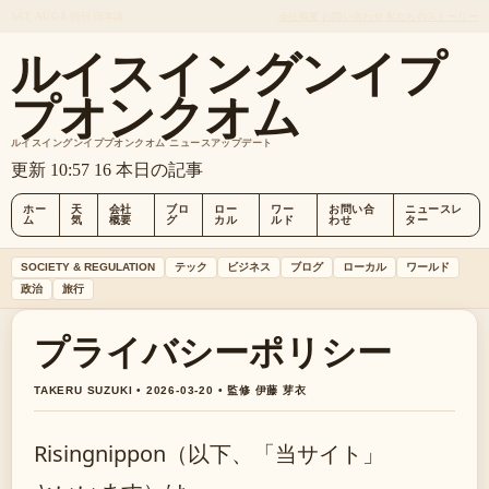
SAT, AUG 8
朝刊
日本語
会社概要
お問い合わせ
私たちのストーリー
ルイスイングンイプ
プオンクオム
ルイスイングンイププオンクオム ニュースアップデート
更新 10:57
16 本日の記事
ホー
天
会社
ブロ
ロー
ワー
お問い合
ニュースレ
ム
気
概要
グ
カル
ルド
わせ
ター
SOCIETY & REGULATION
テック
ビジネス
ブログ
ローカル
ワールド
政治
旅行
プライバシーポリシー
TAKERU SUZUKI • 2026-03-20 • 監修 伊藤 芽衣
Risingnippon（以下、「当サイト」