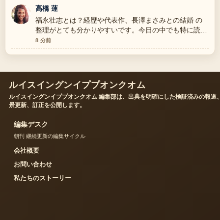
す。
高橋 蓮
福永壮志とは？経歴や代表作、長澤まさみとの結婚 の
整理がとても分かりやすいです。今日の中でも特に読み
やすいです。
8 分前
ルイスイングンイププオンクオム
ルイスイングンイププオンクオム 編集部は、出典を明確にした検証済みの報道
景更新、訂正を公開します。
編集デスク
朝刊 継続更新の編集サイクル
会社概要
お問い合わせ
私たちのストーリー