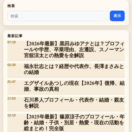
検索
表示
最新記事
【2026年最新】黒田みゆアナとは？プロフィ
07:18
ールや学歴、卒業理由、左遷説、スノーマン
宮舘涼太との熱愛を全解説
福永壮志とは？経歴や代表作、長澤まさみと
02:30
の結婚
エグザイルあつしの現在【2026年】復帰、結
21:47
婚、事故の真相
石川界人プロフィール・代表作・結婚・親友
17:03
を解説
【2025年最新】篠原涼子のプロフィール・年
12:10
齢・結婚・子供・別居・熱愛・現在の活動を
総まとめ！完全版