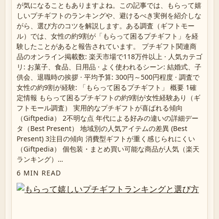
が気になることもありますよね。この記事では、もらって嬉
しいプチギフトのランキングや、避けるべき実例を紹介しな
がら、選び方のコツを解説します。ある調査（ギフトモー
ル）では、女性の約9割が「もらって困るプチギフト」を経
験したことがあると報告されています。 プチギフト関連商
品のオンライン掲載数: 楽天市場で118万件以上 · 人気カテゴ
リ: お菓子、食品、日用品 · よく使われるシーン: 結婚式、子
供会、退職時の挨拶 · 平均予算: 300円～500円程度 · 調査で
女性の約9割が経験: 「もらって困るプチギフト」 概要 1確
定情報 もらって困るプチギフトの約9割が女性経験あり（ギ
フトモール調査） 実用的なプチギフトが喜ばれる傾向
（Giftpedia） 2不明な点 年代による好みの違いの詳細デー
タ（Best Present） 地域別の人気アイテムの差異 (Best
Present) 3注目の傾向 消費型ギフトが重く感じられにくい
（Giftpedia） 個包装・まとめ買い可能な商品が人気（楽天
ランキング）…
6 MIN READ