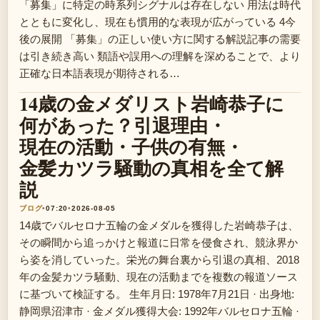
「募集」に特定の時系列シグナルは存在しない 用法は時代
とともに変化し、現在も慣用的な表現が広がっている 4今
後の展開 「募集」の正しい使い方に関する解説記事の需要
は引き続き高い 類語や誤用への理解を深めることで、より
正確な日本語表現が期待される…
14歳の金メダリスト岩崎恭子に
何があった？引退理由・
現在の活動・子供の有無・
金髪カツラ騒動の真相を全て解
説
ブログ
•
07:20
•
2026-08-05
14歳でバルセロナ五輪の金メダルを獲得した岩崎恭子は、
その瞬間から追っかけと報道に日常を侵食され、競泳界か
ら姿を消していった。栄光の舞台裏から引退の真相、2018
年の金髪カツラ騒動、現在の活動までを複数の報道ソース
に基づいて検証する。 生年月日: 1978年7月21日 · 出身地:
静岡県沼津市 · 金メダル獲得大会: 1992年バルセロナ五輪 ·