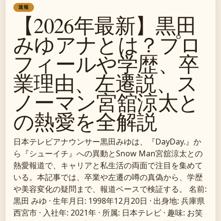
速報
【2026年最新】黒田
みゆアナとは？プロ
フィールや学歴、卒
業理由、左遷説、ス
ノーマン宮舘涼太と
の熱愛を全解説
日本テレビアナウンサー黒田みゆは、『DayDay.』か
ら『シューイチ』への異動とSnow Man宮舘涼太との
熱愛報道で、キャリアと私生活の両面で注目を集めて
いる。本記事では、卒業や左遷の噂の真偽から、学歴
や美容変化の疑問まで、報道ベースで検証する。 名前:
黒田 みゆ · 生年月日: 1998年12月20日 · 出身地: 兵庫県
西宮市 · 入社年: 2021年 · 所属: 日本テレビ · 趣味: お笑