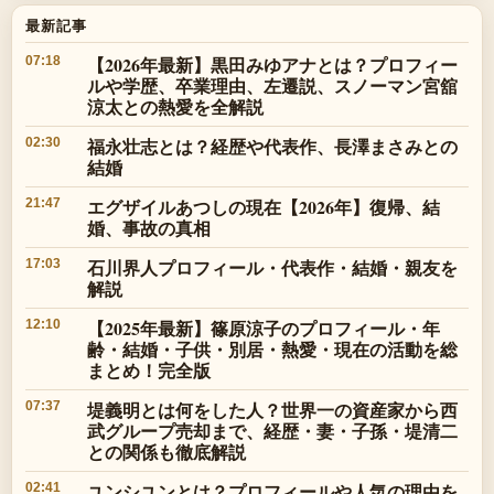
最新記事
【2026年最新】黒田みゆアナとは？プロフィー
07:18
ルや学歴、卒業理由、左遷説、スノーマン宮舘
涼太との熱愛を全解説
福永壮志とは？経歴や代表作、長澤まさみとの
02:30
結婚
エグザイルあつしの現在【2026年】復帰、結
21:47
婚、事故の真相
石川界人プロフィール・代表作・結婚・親友を
17:03
解説
【2025年最新】篠原涼子のプロフィール・年
12:10
齢・結婚・子供・別居・熱愛・現在の活動を総
まとめ！完全版
堤義明とは何をした人？世界一の資産家から西
07:37
武グループ売却まで、経歴・妻・子孫・堤清二
との関係も徹底解説
ユンシユンとは？プロフィールや人気の理由を
02:41