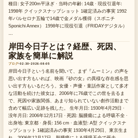
種目: 女子200m平泳ぎ · 当時の年齢: 14歳 · 現役引退年:
1998年 クイックスナップショット 1確定済みの事実 1992
年バルセロナ五輪で14歳で金メダル獲得（スポニチ
Sponichi Annex） 1998年に現役引退（FRIDAYデジタル）
…
岸田今日子とは？経歴、死因、
家族を簡単に解説
ブログ
•
02:30
•
2026-08-05
岸田今日子という名前を聞いて、まず『ムーミン』の声を
思い出す方もいれば、映画『砂の女』の異様な存在感を思
い出す方もいるだろう。女優・声優・童話作家として多才
な活動を続けた彼女は、2006年に76歳でこの世を去るま
で、死因や家族関係、あまり知られていない創作活動まで
含めて幅広い足跡を残した。 生年月日: 1930年4月29日 ·
没年月日: 2006年12月17日 · 死因: 脳腫瘍による呼吸不全 ·
出身地: 東京都 · 身長: 156 cm · 血液型: A型 クイックスナ
ップショット 1確認済みの事実 1930年4月29日、東京生ま
れ。2006年12月17日、脳腫瘍による呼吸不全で死去