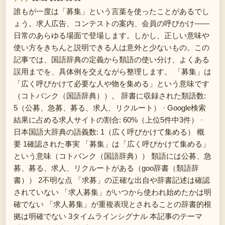
誰もが一度は「募集」という言葉を使ったことがあるでし
ょう。求人広告、コンテストの案内、会員の呼びかけ——
日常のあらゆる場面で登場します。しかし、正しい意味や
使い方をきちんと説明できる人は意外と少ないもの。この
記事では、国語辞典の定義から類語の使い分け、よくある
誤用までを、具体例を交えながら整理します。 「募集」は
「広く呼びかけて必要な人や物を集める」という意味です
（コトバンク（国語辞典））。 辞書に収録された類語数:
5（公募、急募、募る、求人、リクルート） · Google検索
結果に占める求人サイトの割合: 60%（上位5件中3件） ·
日本国語大辞典の語義数: 1（広く呼びかけて集める） 概
要 1確認された事実 「募集」は「広く呼びかけて集める」
という意味（コトバンク（国語辞典）） 類語には公募、急
募、募る、求人、リクルートがある（goo辞書（類語辞
書）） 2不明な点 「求募」の正確な出自や辞書記述は確認
されていない 「求人募集」がいつから使われ始めたかは明
確でない 「求人募集」が重複表現とされることの辞書的根
拠は明確でない 3タイムラインシグナル 本記事のテーマ