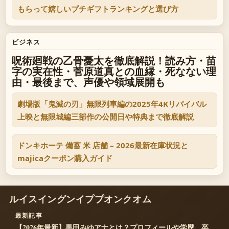
もらって嬉しいプチギフトランキングと選び方
ビジネス
呪術廻戦の乙骨憂太を徹底解説！読み方・苗
字の実在性・菅原道真との血縁・死なない理
由・最後まで、声優や領域展開も
劇場版「鬼滅の刃」無限列車編の2025年4Kリバイバル
上映と無限城編三部作の公開日や特典まで徹底解説
ドンキホーテ 備蓄 米 店舗 – 2026最新在庫状況と
majicaクーポン購入ガイド
ルイスイングンイププオンクオム
最新記事
【2026年最新】黒田みゆアナとは？プロフィールや学歴、卒