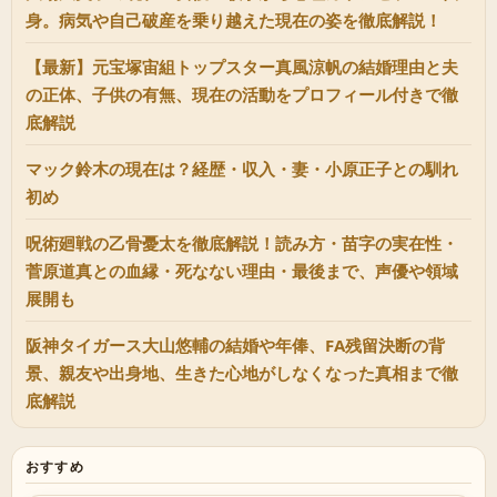
身。病気や自己破産を乗り越えた現在の姿を徹底解説！
【最新】元宝塚宙組トップスター真風涼帆の結婚理由と夫
の正体、子供の有無、現在の活動をプロフィール付きで徹
底解説
マック鈴木の現在は？経歴・収入・妻・小原正子との馴れ
初め
呪術廻戦の乙骨憂太を徹底解説！読み方・苗字の実在性・
菅原道真との血縁・死なない理由・最後まで、声優や領域
展開も
阪神タイガース大山悠輔の結婚や年俸、FA残留決断の背
景、親友や出身地、生きた心地がしなくなった真相まで徹
底解説
おすすめ