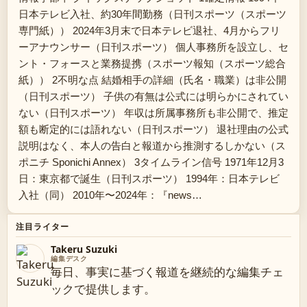
日本テレビ入社、約30年間勤務（日刊スポーツ（スポーツ
専門紙）） 2024年3月末で日本テレビ退社、4月からフリ
ーアナウンサー（日刊スポーツ） 個人事務所を設立し、セ
ント・フォースと業務提携（スポーツ報知（スポーツ総合
紙）） 2不明な点 結婚相手の詳細（氏名・職業）は非公開
（日刊スポーツ） 子供の有無は公式には明らかにされてい
ない（日刊スポーツ） 年収は所属事務所も非公開で、推定
額も断定的には語れない（日刊スポーツ） 退社理由の公式
説明はなく、本人の告白と報道から推測するしかない（ス
ポニチ Sponichi Annex） 3タイムライン信号 1971年12月3
日：東京都で誕生（日刊スポーツ） 1994年：日本テレビ
入社（同） 2010年〜2024年：『news…
注目ライター
Takeru Suzuki
編集デスク
毎日、事実に基づく報道を継続的な編集チェ
ックで提供します。