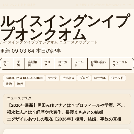
SAT, AUG 8
朝刊
日本語
会社概要
お問い合わせ
私たちのストーリー
ルイスイングンイプ
プオンクオム
ルイスイングンイププオンクオム ニュースアップデート
更新 09:03
64 本日の記事
ホー
天
会社概
ブロ
ローカ
ワール
お問い合わ
ニュースレ
ム
気
要
グ
ル
ド
せ
ター
SOCIETY & REGULATION
テック
ビジネス
ブログ
ローカル
ワールド
政治
旅行
ニュースデスク
【2026年最新】黒田みゆアナとは？プロフィールや学歴、卒業理由、左遷説、スノーマン宮舘涼太との熱愛を全解説
福永壮志とは？経歴や代表作、長澤まさみとの結婚
エグザイルあつしの現在【2026年】復帰、結婚、事故の真相