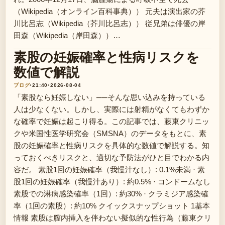
（Wikipedia（オンライン百科事典）） 元夫は演出家の芥
川比呂志（Wikipedia（芥川比呂志）） 従兄弟は俳優の岸
田森（Wikipedia（岸田森））…
素股の妊娠確率と性病リスクを
数値で解説
ブログ
•
21:40
•
2026-08-04
「素股なら妊娠しない」──そんな思い込みを持っている
人は少なくない。しかし、実際には射精がなくてもわずか
な確率で妊娠は起こり得る。この記事では、藤東クリニッ
クや米国性医学研究会（SMSNA）のデータをもとに、素
股の妊娠確率と性病リスクを具体的な数値で解説する。知
っておくべきリスクと、適切な予防法がひと目でわかる内
容だ。 素股1回の妊娠確率（我慢汁なし）: 0.1%未満 · 素
股1回の妊娠確率（我慢汁あり）: 約0.5% · コンドームなし
素股での淋病感染確率（1回）: 約30% · クラミジア感染確
率（1回の素股）: 約10% クイックスナップショット 1基本
情報 素股は膣内挿入を伴わない擬似的な性行為（藤東クリ