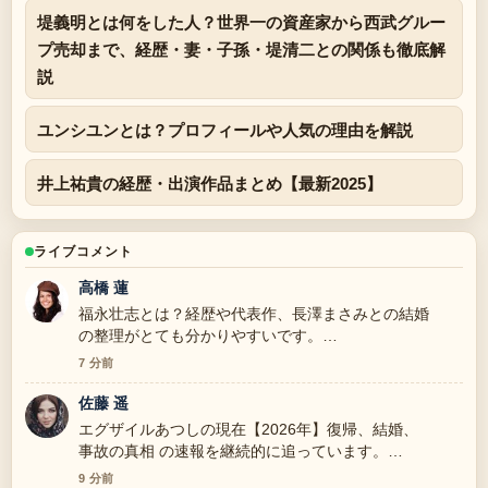
堤義明とは何をした人？世界一の資産家から西武グルー
プ売却まで、経歴・妻・子孫・堤清二との関係も徹底解
説
ユンシユンとは？プロフィールや人気の理由を解説
井上祐貴の経歴・出演作品まとめ【最新2025】
ライブコメント
高橋 蓮
福永壮志とは？経歴や代表作、長澤まさみとの結婚
の整理がとても分かりやすいです。
今日見た中で一番明快な要約だと思います。
7 分前
佐藤 遥
エグザイルあつしの現在【2026年】復帰、結婚、
事故の真相 の速報を継続的に追っています。
落ち着いたトーンが好印象です。
9 分前