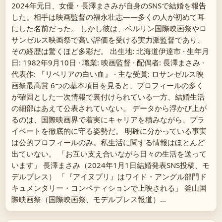
2024年元日、女優・長澤まさみが自身のSNSで結婚を報告
した。相手は映画監督の福永壮志――多くの人が初めて耳
にした名前だった。 しかし彼は、ベルリン国際映画祭やロ
サンゼルス映画祭で高い評価を受ける実力派監督であり、
その経歴は驚くほど多彩だ。 出生地: 北海道伊達市 · 生年月
日: 1982年9月10日 · 職業: 映画監督 · 配偶者: 長澤まさみ ·
代表作: 『リベリアの白い血』 · 主な受賞: ロサンゼルス映
画祭最高賞 6つの基本項目を見ると、プロフィールの多く
が確固とした一次情報で裏付けられている一方、結婚生活
の細部はあえて公表されていない。 データから浮かび上が
るのは、国際映画界で着実にキャリアを積みながら、プラ
イベートを徹底的に守る姿勢だ。 明確に分かっている事実
は公的プロフィールのみ。私生活に関する情報はほとんど
出ていない。 「お互い支え合いながら日々の生活を送って
います」 長澤まさみ（2024年1月1日結婚発表SNS投稿、モ
デルプレス） 「『アイヌプリ』はワイド・アングル部門ド
キュメンタリー・コンペティションで上映される」 釜山国
際映画祭（国際映画祭、モデルプレス報道）…