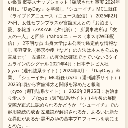
い鑑賞 概要スナップショット 1確認された事実 2024年
4月に『DayDay.』を卒業し『シューイチ』MCに就任
（ライブドアニュース（ニュース配信）） 2026年2月
25日、女性セブンプラスが宮舘涼太との「お泊まり
愛」を報道（ZAKZAK（夕刊紙）） 所属事務所は「友
人の一人」と回答（Yahoo!ニュース（東スポWEB配
信）） 2不明な点 出身大学は未公表で確定的な情報な
し 美容変化（整形や痩せなど）の方法は本人も公式も
言及せず 「左遷説」の真偽は確認できていない 3タイ
ムラインのシグナル 2021年4月：日本テレビ入社
(cyzo（週刊誌系サイト）) 2024年4月：『DayDay.』卒
業、『シューイチ』MC就任 (cyzo（週刊誌系サイト）)
2025年頃から宮舘涼太と関係を深めたと報道
（cyzo（週刊誌系サイト）） 2026年2月25日：お泊ま
り愛スクープ (cyzo（週刊誌系サイト）) 4今後の展開
交際が正式に認められるかどうか 『シューイチ』での
起用継続の成否 左遷説が解消されるか、あるいは新た
な異動があるか 黒田みゆの基本プロフィールを表にま
とめた。…