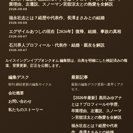
業理由、左遷説、スノーマン宮舘涼太との熱愛を全解説
2026-08-08
福永壮志とは？経歴や代表作、長澤まさみとの結婚
2026-08-08
エグザイルあつしの現在【2026年】復帰、結婚、事故の真相
2026-08-07
石川界人プロフィール・代表作・結婚・親友を解説
2026-08-07
ルイスイングンイププオンクオム 編集部は、出典を明確にした検証済みの報
道、背景更新、訂正を公開します。
編集デスク
最新記事
朝刊 継続更新の編集サイクル
最新の編集デスク更新へ素早くアク
セス。
会社概要
【2026年最新】黒田みゆアナ
お問い合わせ
とは？プロフィールや学歴、
私たちのストーリー
卒業理由、左遷説、スノーマ
ン宮舘涼太との熱愛を全解説
福永壮志とは？経歴や代表
作、長澤まさみとの結婚