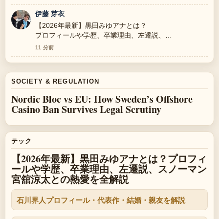
伊藤 芽衣
【2026年最新】黒田みゆアナとは？
プロフィールや学歴、卒業理由、左遷説、
スノーマン宮舘涼太との熱愛を全解説
11 分前
に関する文脈説明が役立ちます。
このライブ更新を続けてほしいです。
SOCIETY & REGULATION
Nordic Bloc vs EU: How Sweden’s Offshore
Casino Ban Survives Legal Scrutiny
テック
【2026年最新】黒田みゆアナとは？プロフィ
ールや学歴、卒業理由、左遷説、スノーマン
宮舘涼太との熱愛を全解説
石川界人プロフィール・代表作・結婚・親友を解説