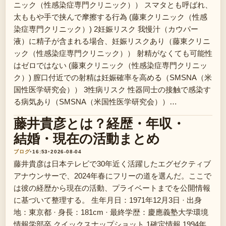
ニック（性感染症専門クリニック）） スマタとも呼ばれ、
太ももや手で挟んで摩擦する行為 (藤東クリニック（性感
染症専門クリニック）) 2妊娠リスク 我慢汁（カウパー
液）に精子が含まれる場合、妊娠リスクあり（藤東クリニ
ック（性感染症専門クリニック）） 射精がなくても可能性
はゼロではない (藤東クリニック（性感染症専門クリニッ
ク）) 膣口付近での射精は妊娠確率を高める（SMSNA（米
国性医学研究会）） 3性病リスク 性器同士の接触で感染す
る病気あり（SMSNA（米国性医学研究会））…
藤井貴彦とは？経歴・年収・
結婚・現在の活動まとめ
ブログ
•
16:53
•
2026-08-04
藤井貴彦は日本テレビで30年近く活躍したエグゼクティブ
アナウンサーで、2024年春にフリーの道を選んだ。ここで
は彼の経歴から現在の活動、プライベートまでを公開情報
に基づいて整理する。 生年月日：1971年12月3日 · 出身
地：東京都 · 身長：181cm · 最終学歴：慶應義塾大学環境
情報学部卒 クイックスナップショット 1確定情報 1994年