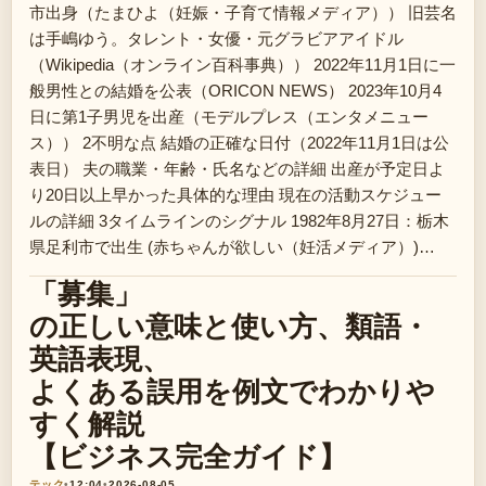
市出身（たまひよ（妊娠・子育て情報メディア）） 旧芸名
は手嶋ゆう。タレント・女優・元グラビアアイドル
（Wikipedia（オンライン百科事典）） 2022年11月1日に一
般男性との結婚を公表（ORICON NEWS） 2023年10月4
日に第1子男児を出産（モデルプレス（エンタメニュー
ス）） 2不明な点 結婚の正確な日付（2022年11月1日は公
表日） 夫の職業・年齢・氏名などの詳細 出産が予定日よ
り20日以上早かった具体的な理由 現在の活動スケジュー
ルの詳細 3タイムラインのシグナル 1982年8月27日：栃木
県足利市で出生 (赤ちゃんが欲しい（妊活メディア）)…
「募集」
の正しい意味と使い方、類語・
英語表現、
よくある誤用を例文でわかりや
すく解説
【ビジネス完全ガイド】
テック
•
12:04
•
2026-08-05