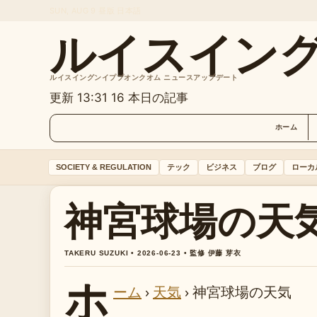
SUN, AUG 9
昼版
日本語
ルイスイン
ルイスイングンイププオンクオム ニュースアップデート
更新 13:31
16 本日の記事
ホーム
SOCIETY & REGULATION
テック
ビジネス
ブログ
ローカ
神宮球場の天
TAKERU SUZUKI • 2026-06-23 • 監修 伊藤 芽衣
ホ
ーム
›
天気
›
神宮球場の天気