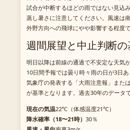
試合が中断するほどの雨ではない見込み
蒸し暑さに注意してください。風速は南東
外野方向への飛球にやや影響する程度
週間展望と中止判断の
明日以降は前線の通過で不安定な天気
10日間予報では曇り時々雨の日が3日
気象庁の発表する「大雨注意報」または
が基準となります。過去30年のデータ
現在の気温
22℃（体感温度21℃）
降水確率（18〜21時）
30％
風速・風向
南東3m/s