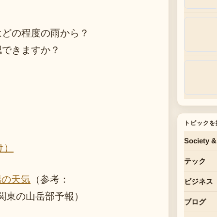
はどの程度の雨から？
認できますか？
トピックを
Society &
け）
テック
場の天気
（参考：
ビジネス
関東の山岳部予報）
ブログ