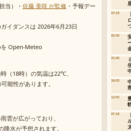
担当）
・
佐藤 美咲 が監修
・
予報デー
07:19
ダンスは 2026年6月23日
02:34
pen-Meteo
21:45
時（18時）の気温は22℃、
16:53
の可能性があります。
12:03
07:18
い雨雲が広がっており、
満の降水が予想されます。