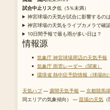
試合中止リスク
低（5％未満）
神宮球場の天気が試合に影響するの
神宮球場の天気をライブカメラで確
10日間予報で最も雨が多い日は？
情報源
気象庁 神宮球場周辺の天気予報
気象庁 雨雲レーダー（関東）
環境省 熱中症予防情報（球場向
天気ハブ
—
週間天気予報
—
京都競馬
同エリアの気象傾向） —
苗場の天気
（