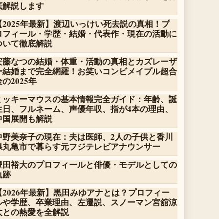
底解説します
【2025年最新】渡辺いっけい死去説の真相！プ
ロフィール・学歴・結婚・代表作・現在の活動に
ついて徹底解説
安藤なつの結婚・体重・活動の真相とカズレーザ
ー結婚まで完全網羅！お笑いコンビメイプル超合
金の2025年
ミッキーマウスの基本情報完全ガイド：年齢、誕
生日、フルネーム、声優年収、指が4本の理由、
中国展開も解説
中野美奈子の現在：夫は医師、2人の子供と香川
県丸亀市で暮らす元フジテレビアナウンサー
豊田裕大のプロフィールと俳優・モデルとしての
軌跡
【2026年最新】黒田みゆアナとは？プロフィー
ルや学歴、卒業理由、左遷説、スノーマン宮舘涼
太との熱愛を全解説