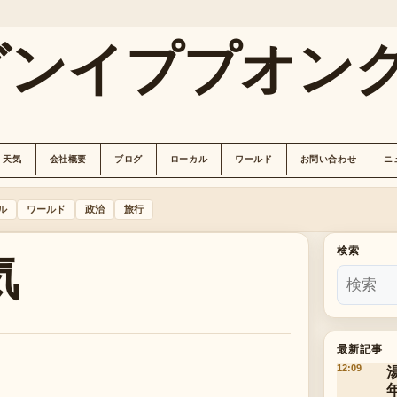
グンイププオン
天気
会社概要
ブログ
ローカル
ワールド
お問い合わせ
ニ
ル
ワールド
政治
旅行
気
検索
最新記事
12:09