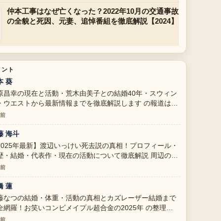
仲本工事はなぜ亡くなった？2022年10月の交通事故
の全貌と死因、元妻、追悼番組を徹底解説【2024】
メント
本 葵
原昌幸の現在と活動・荒木由美子との結婚40年・スウィン
・ウエストから最新情報までを徹底解説します の報道は丁
で、流れを追いやすいです。
分前
藤 海斗
2025年最新】渡辺いっけい死去説の真相！プロフィール・
歴・結婚・代表作・現在の活動について徹底解説 周辺の検
がしっかりしていて安心感があります。
分前
橋 蓮
藤なつの結婚・体重・活動の真相とカズレーザー結婚まで
全網羅！お笑いコンビメイプル超合金の2025年 の整理が
ても分かりやすいです。今日の中でも特に読みやすいで
分前