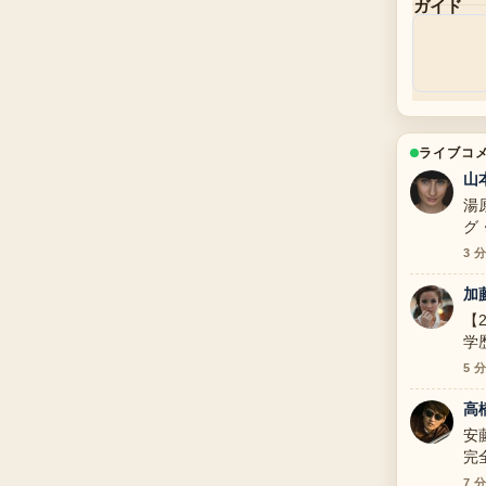
ライブコ
山
湯
グ
寧
3 
加
【
学
証
5 
高
安
完
と
7 