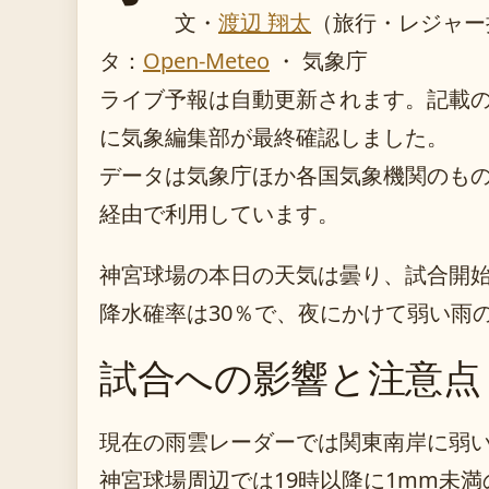
文・
渡辺 翔太
（旅行・レジャー
タ：
Open-Meteo
・ 気象庁
ライブ予報は自動更新されます。記載のガイ
に気象編集部が最終確認しました。
データは気象庁ほか各国気象機関のものを O
経由で利用しています。
神宮球場の本日の天気は曇り、試合開始
降水確率は30％で、夜にかけて弱い雨
試合への影響と注意点
現在の雨雲レーダーでは関東南岸に弱
神宮球場周辺では19時以降に1mm未