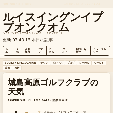
SUN, AUG 9
朝刊
日本語
会社概要
お問い合わせ
私たちのストーリー
ルイスイングンイプ
プオンクオム
ルイスイングンイププオンクオム ニュースアップデート
更新 07:43
16 本日の記事
ホー
天
会社
ブロ
ロー
ワー
お問い合
ニュースレ
ム
気
概要
グ
カル
ルド
わせ
ター
SOCIETY & REGULATION
テック
ビジネス
ブログ
ローカル
ワールド
政治
旅行
城島高原ゴルフクラブの
天気
TAKERU SUZUKI • 2026-06-23 • 監修 鈴木 蒼
ーム
›
天気
›
城島高原ゴルフクラブの天気