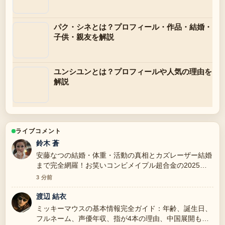
パク・シネとは？プロフィール・作品・結婚・
子供・親友を解説
ユンシユンとは？プロフィールや人気の理由を
解説
ライブコメント
鈴木 蒼
安藤なつの結婚・体重・活動の真相とカズレーザー結婚
まで完全網羅！お笑いコンビメイプル超合金の2025年
の報道は丁寧で、流れを追いやすいです。
3 分前
渡辺 結衣
ミッキーマウスの基本情報完全ガイド：年齢、誕生日、
フルネーム、声優年収、指が4本の理由、中国展開も解