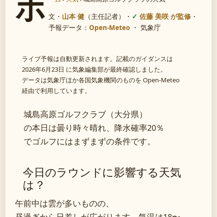
ホ
文・
山本 健
（主任記者）
・
佐藤 美咲 が監修
・
予報データ：
Open-Meteo
・ 気象庁
ライブ予報は自動更新されます。記載のガイダンスは
2026年6月23日 に気象編集部が最終確認しました。
データは気象庁ほか各国気象機関のものを Open-Meteo
経由で利用しています。
城島高原ゴルフクラブ（大分県）
の本日は曇り時々晴れ、降水確率20％
でゴルフにはまずまずの条件です。
今日のラウンドに影響する天気
は？
午前中は雲が多いものの、
昼過ぎから日差しが広がります。気温は18〜