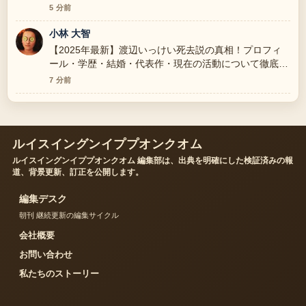
説 周辺の検証がしっかりしていて安心感があります。
5 分前
小林 大智
【2025年最新】渡辺いっけい死去説の真相！プロフィ
ール・学歴・結婚・代表作・現在の活動について徹底解
説 の整理がとても分かりやすいです。今日の中でも特
7 分前
に読みやすいです。
ルイスイングンイププオンクオム
ルイスイングンイププオンクオム 編集部は、出典を明確にした検証済みの報
道、背景更新、訂正を公開します。
編集デスク
朝刊 継続更新の編集サイクル
会社概要
お問い合わせ
私たちのストーリー