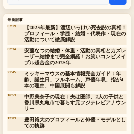
最新記事
【2025年最新】渡辺いっけい死去説の真相！
07:19
プロフィール・学歴・結婚・代表作・現在の
活動について徹底解説
安藤なつの結婚・体重・活動の真相とカズレ
02:34
ーザー結婚まで完全網羅！お笑いコンビメイ
プル超合金の2025年
ミッキーマウスの基本情報完全ガイド：年
21:45
齢、誕生日、フルネーム、声優年収、指が4
本の理由、中国展開も解説
中野美奈子の現在：夫は医師、2人の子供と
16:53
香川県丸亀市で暮らす元フジテレビアナウン
サー
豊田裕大のプロフィールと俳優・モデルとし
12:03
ての軌跡