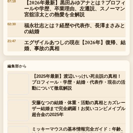
【2026年最新】黒田みゆアナとは？プロフィ
07:18
ールや学歴、卒業理由、左遷説、スノーマン
宮舘涼太との熱愛を全解説
福永壮志とは？経歴や代表作、長澤まさみと
02:30
の結婚
エグザイルあつしの現在【2026年】復帰、結
21:47
婚、事故の真相
編集部から
【2025年最新】渡辺いっけい死去説の真相！
プロフィール・学歴・結婚・代表作・現在の活
動について徹底解説
安藤なつの結婚・体重・活動の真相とカズレー
ザー結婚まで完全網羅！お笑いコンビメイプル
超合金の2025年
ミッキーマウスの基本情報完全ガイド：年齢、