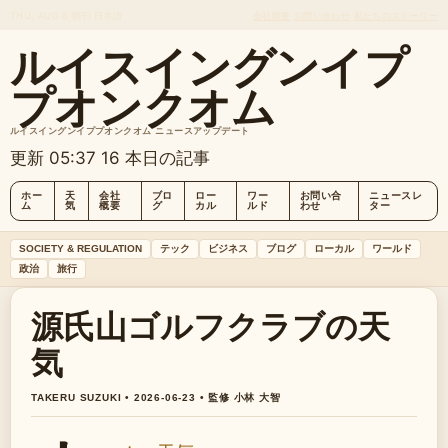
THU, AUG 6
朝刊
日本語
会社概要
お問い合わせ
私たちのストーリー
ルイスイングンイプ
プオンクオム
ルイスイングンイププオンクオム ニュースアップデート
更新 05:37
16 本日の記事
ホー
天
会社
ブロ
ロー
ワー
お問い合
ニュースレ
ム
気
概要
グ
カル
ルド
わせ
ター
SOCIETY & REGULATION
テック
ビジネス
ブログ
ローカル
ワールド
政治
旅行
源氏山ゴルフクラブの天
気
TAKERU SUZUKI • 2026-06-23 • 監修 小林 大智