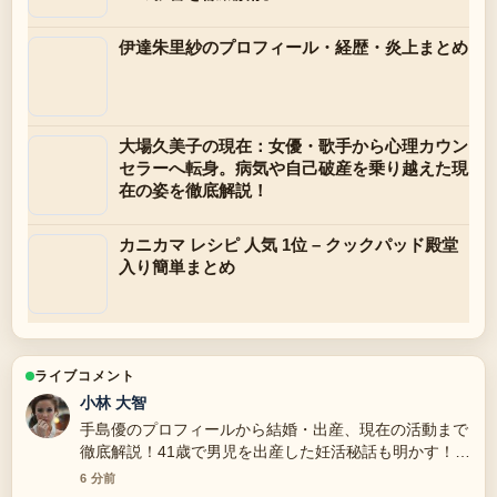
伊達朱里紗のプロフィール・経歴・炎上まとめ
大場久美子の現在：女優・歌手から心理カウン
セラーへ転身。病気や自己破産を乗り越えた現
在の姿を徹底解説！
カニカマ レシピ 人気 1位 – クックパッド殿堂
入り簡単まとめ
ライブコメント
小林 大智
手島優のプロフィールから結婚・出産、現在の活動まで
徹底解説！41歳で男児を出産した妊活秘話も明かす！
の整理がとても分かりやすいです。今日の中でも特に読
6 分前
みやすいです。