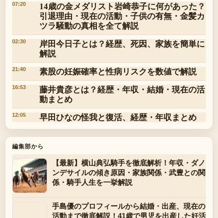
14歳の金メダリスト岩崎恭子に何があった？
07:20
引退理由・現在の活動・子供の有無・金髪カ
ツラ騒動の真相を全て解説
岸田今日子とは？経歴、死因、家族を簡単に
02:30
解説
素股の妊娠確率と性病リスクを数値で解説
21:40
藤井貴彦とは？経歴・年収・結婚・現在の活
16:53
動まとめ
早田ひなの怪我と復活、経歴・年収まとめ
12:05
編集部から
【最新】横山典弘騎手を徹底解析！年収・ダノ
ンデサイルの傾き原因・家族関係・武豊との関
係・騎手人生を一挙解説
手島優のプロフィールから結婚・出産、現在の
活動まで徹底解説！41歳で男児を出産した妊活