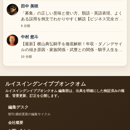
田中 美咲
「募集」の正しい意味と使い方、類語・英語表現、よく
ある誤用を例文でわかりやすく解説【ビジネス完全ガイ
ド】 を追っていますが、この解説は落ち着いていて信
8 分前
頼できます。
中村 悠斗
【最新】横山典弘騎手を徹底解析！年収・ダノンデサイ
ルの傾き原因・家族関係・武豊との関係・騎手人生を一
挙解説 の背景説明が助かります。ライブ更新を続けて
10 分前
ください。
ルイスイングンイププオンクオム
ルイスイングンイププオンクオム 編集部は、出典を明確にした検証済みの報
道、背景更新、訂正を公開します。
編集デスク
朝刊 継続更新の編集サイクル
会社概要