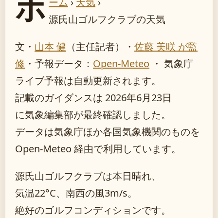
ホ
ーム
›
天気
›
源氏山ゴルフクラブの天気
文・
山本 健
（主任記者）
・
佐藤 美咲 が監
修
・
予報データ：
Open-Meteo
・ 気象庁
ライブ予報は自動更新されます。
記載のガイダンスは 2026年6月23日
に気象編集部が最終確認しました。
データは気象庁ほか各国気象機関のものを
Open-Meteo 経由で利用しています。
源氏山ゴルフクラブは本日晴れ、
気温22°C、南西の風3m/s。
絶好のゴルフコンディションです。