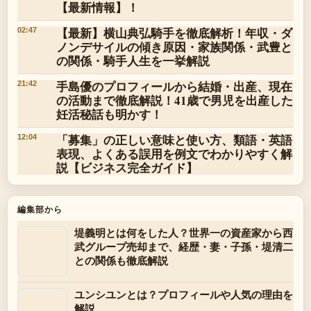
【最新情報】！
【最新】横山典弘騎手を徹底解析！年収・ダ
02:47
ノンデサイルの傾き原因・家族関係・武豊と
の関係・騎手人生を一挙解説
手島優のプロフィールから結婚・出産、現在
21:42
の活動まで徹底解説！41歳で男児を出産した
妊活秘話も明かす！
「募集」の正しい意味と使い方、類語・英語
12:04
表現、よくある誤用を例文でわかりやすく解
説【ビジネス完全ガイド】
編集部から
堤義明とは何をした人？世界一の資産家から西
武グループ売却まで、経歴・妻・子孫・堤清二
との関係も徹底解説
ユンシユンとは？プロフィールや人気の理由を
解説