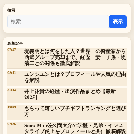
検索
表示
最新記事
堤義明とは何をした人？世界一の資産家から
07:37
西武グループ売却まで、経歴・妻・子孫・堤
清二との関係も徹底解説
ユンシユンとは？プロフィールや人気の理由
02:41
を解説
井上祐貴の経歴・出演作品まとめ【最新
21:43
2025】
もらって嬉しいプチギフトランキングと選び
16:54
方
Snow Man佐久間大介の学歴・兄弟・インス
07:25
タライブ炎上をプロフィールと共に徹底解説