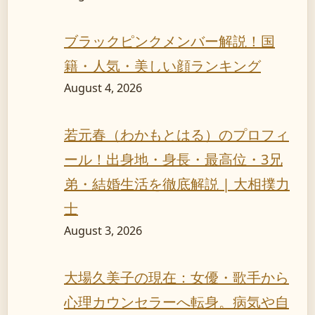
ブラックピンクメンバー解説！国
籍・人気・美しい顔ランキング
August 4, 2026
若元春（わかもとはる）のプロフィ
ール！出身地・身長・最高位・3兄
弟・結婚生活を徹底解説 | 大相撲力
士
August 3, 2026
大場久美子の現在：女優・歌手から
心理カウンセラーへ転身。病気や自