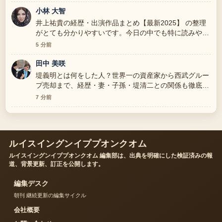
小林 大智
井上祐貴の経歴・出演作品まとめ【最新2025】 の整理
がとても分かりやすいです。今日の中でも特に読みやす
いです。
5 分前
田中 美咲
堤義明とは何をした人？世界一の資産家から西武グルー
プ売却まで、経歴・妻・子孫・堤清二との関係も徹底解
説 を追っていますが、この解説は落ち着いていて信頼
7 分前
できます。
ルイスイングンイププオンクオム
ルイスイングンイププオンクオム 編集部は、出典を明確にした検証済みの報
道、背景更新、訂正を公開します。
編集デスク
朝刊 継続更新の編集サイクル
会社概要