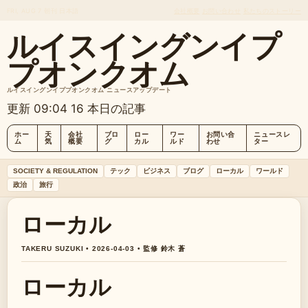
FRI, AUG 7
朝刊
日本語
会社概要
お問い合わせ
私たちのストーリー
ルイスイングンイプ
プオンクオム
ルイスイングンイププオンクオム ニュースアップデート
更新 09:04
16 本日の記事
ホー
天
会社
ブロ
ロー
ワー
お問い合
ニュースレ
ム
気
概要
グ
カル
ルド
わせ
ター
SOCIETY & REGULATION
テック
ビジネス
ブログ
ローカル
ワールド
政治
旅行
ローカル
TAKERU SUZUKI • 2026-04-03 • 監修 鈴木 蒼
ローカル