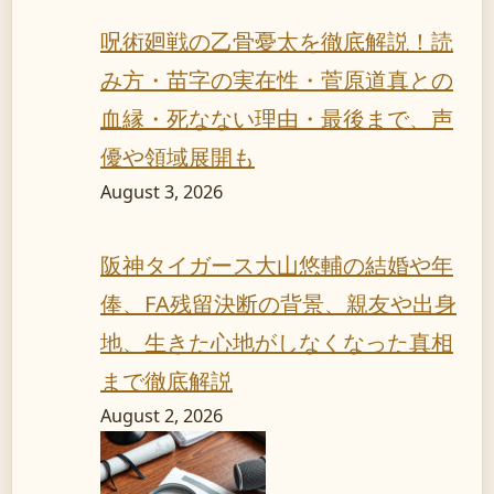
呪術廻戦の乙骨憂太を徹底解説！読
み方・苗字の実在性・菅原道真との
血縁・死なない理由・最後まで、声
優や領域展開も
August 3, 2026
阪神タイガース大山悠輔の結婚や年
俸、FA残留決断の背景、親友や出身
地、生きた心地がしなくなった真相
まで徹底解説
August 2, 2026