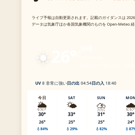
ライブ予報は自動更新されます。記載のガイダンスは 2026
データは気象庁ほか各国気象機関のものを Open-Meteo
☀️
快晴
26°
C
Yokohama
体感 33° ・ 風 1 m/s ・ 湿度
UV
8 非常に強い
日の出
04:54
日の入
18:40
今日
SAT
SUN
MO
🌦️
🌤️
⛈️
🌧
30°
33°
31°
30°
26°
25°
25°
24°
💧84%
💧29%
💧82%
💧87