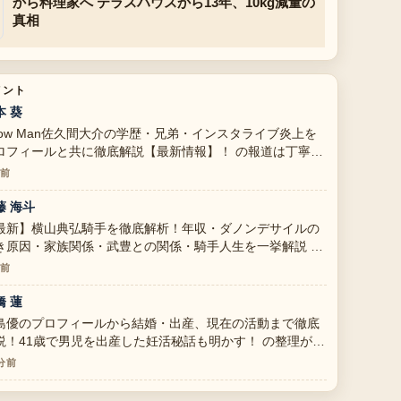
から料理家へ テラスハウスから13年、10kg減量の
真相
メント
本 葵
now Man佐久間大介の学歴・兄弟・インスタライブ炎上を
ロフィールと共に徹底解説【最新情報】！ の報道は丁寧
、流れを追いやすいです。
分前
藤 海斗
最新】横山典弘騎手を徹底解析！年収・ダノンデサイルの
き原因・家族関係・武豊との関係・騎手人生を一挙解説 周
の検証がしっかりしていて安心感があります。
分前
橋 蓮
島優のプロフィールから結婚・出産、現在の活動まで徹底
説！41歳で男児を出産した妊活秘話も明かす！ の整理がと
も分かりやすいです。今日の中でも特に読みやすいです。
 分前