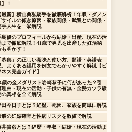
報】！
【最新】横山典弘騎手を徹底解析！年収・ダノン
デサイルの傾き原因・家族関係・武豊との関係・
騎手人生を一挙解説
手島優のプロフィールから結婚・出産、現在の活
動まで徹底解説！41歳で男児を出産した妊活秘
話も明かす！
「募集」の正しい意味と使い方、類語・英語表
現、よくある誤用を例文でわかりやすく解説【ビ
ジネス完全ガイド】
14歳の金メダリスト岩崎恭子に何があった？引
退理由・現在の活動・子供の有無・金髪カツラ騒
動の真相を全て解説
岸田今日子とは？経歴、死因、家族を簡単に解説
素股の妊娠確率と性病リスクを数値で解説
藤井貴彦とは？経歴・年収・結婚・現在の活動ま