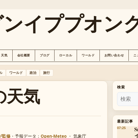
グンイププオン
天気
会社概要
ブログ
ローカル
ワールド
お問い合わせ
ニ
ル
ワールド
政治
旅行
の天気
検索
最新記事
07:25
が監修
・
予報データ：
Open-Meteo
・ 気象庁