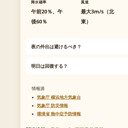
降水確率
風速
午前20％、午
最大3m/s（北
後60％
東）
夜の外出は避けるべき？
明日は回復する？
情報源
気象庁 横浜地方気象台
気象庁 防災情報
環境省 熱中症予防情報