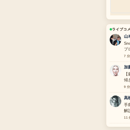
ライブコ
山
S
プ
で
7 
加
【
傾
辺
9 
高
手
解
て
11