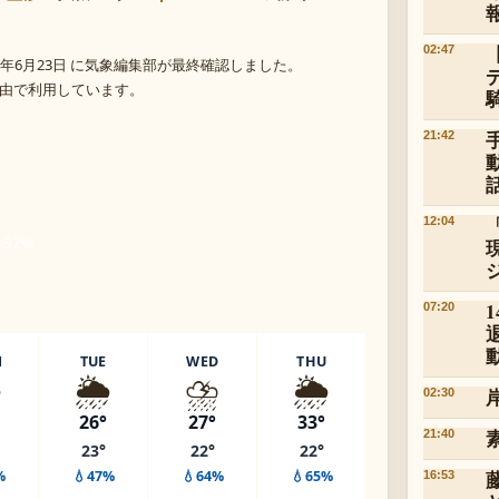
02:47
年6月23日 に気象編集部が最終確認しました。
 経由で利用しています。
21:42
12:04
 92%
07:20
N
TUE
WED
THU
️
🌦️
⛈️
🌦️
02:30
26°
27°
33°
21:40
23°
22°
22°
%
💧47%
💧64%
💧65%
16:53