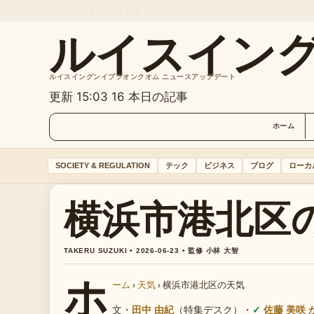
THU, AUG 6
昼版
日本語
ルイスイン
ルイスイングンイププオンクオム ニュースアップデート
更新 15:03
16 本日の記事
ホーム
SOCIETY & REGULATION
テック
ビジネス
ブログ
ローカ
横浜市港北区
TAKERU SUZUKI • 2026-06-23 • 監修 小林 大智
ホ
ーム
›
天気
›
横浜市港北区の天気
文・
田中 由紀
（特集デスク）
・
佐藤 美咲 