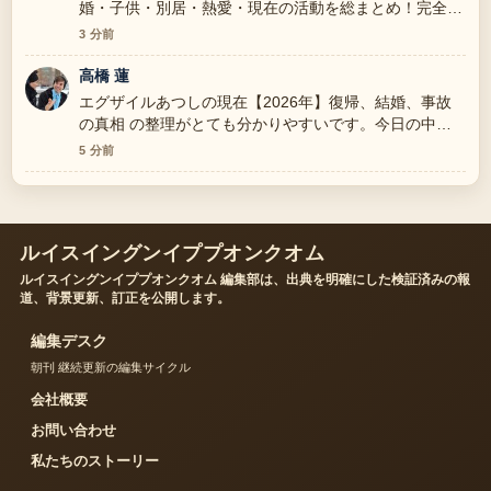
婚・子供・別居・熱愛・現在の活動を総まとめ！完全版
周辺の検証がしっかりしていて安心感があります。
3 分前
高橋 蓮
エグザイルあつしの現在【2026年】復帰、結婚、事故
の真相 の整理がとても分かりやすいです。今日の中で
も特に読みやすいです。
5 分前
ルイスイングンイププオンクオム
ルイスイングンイププオンクオム 編集部は、出典を明確にした検証済みの報
道、背景更新、訂正を公開します。
編集デスク
朝刊 継続更新の編集サイクル
会社概要
お問い合わせ
私たちのストーリー