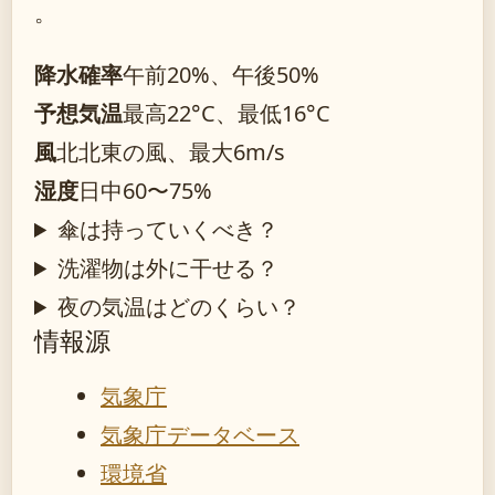
。
降水確率
午前20%、午後50%
予想気温
最高22°C、最低16°C
風
北北東の風、最大6m/s
湿度
日中60〜75%
傘は持っていくべき？
洗濯物は外に干せる？
夜の気温はどのくらい？
情報源
気象庁
気象庁データベース
環境省