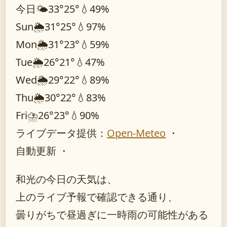
今日
🌤️
33°
25°
💧49%
Sun
🌦️
31°
25°
💧97%
Mon
🌦️
31°
23°
💧59%
Tue
🌦️
26°
21°
💧47%
Wed
🌦️
29°
22°
💧89%
Thu
🌦️
30°
22°
💧83%
Fri
⛈️
26°
23°
💧90%
ライブデータ提供：
Open-Meteo
・
自動更新 ・
和光の今日の天気は、
上のライブ予報で確認できる通り、
曇りがちで昼過ぎに一時雨の可能性がある