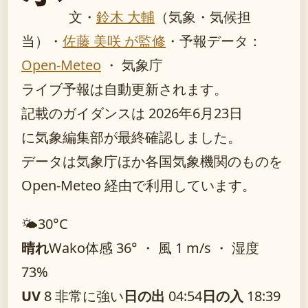
文・
鈴木 大輔
（気象・気候担
当）
・
佐藤 美咲 が監修
・
予報データ：
Open-Meteo
・ 気象庁
ライブ予報は自動更新されます。
記載のガイダンスは 2026年6月23日
に気象編集部が最終確認しました。
データは気象庁ほか各国気象機関のものを
Open-Meteo 経由で利用しています。
🌤️
30°
C
晴れ
Wako
体感 36° ・ 風 1 m/s ・ 湿度
73%
UV
8 非常に強い
日の出
04:54
日の入
18:39