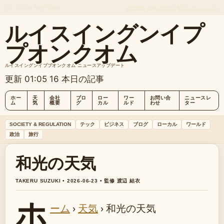
SAT, AUG 8
朝刊
日本語
会社概要
お問い合わせ
私たちのストーリー
ルイスイングンイプ
プオンクオム
ルイスイングンイププオンクオム ニュースアップデート
更新 01:05
16 本日の記事
ホー
天
会社
ブロ
ロー
ワー
お問い合
ニュースレ
ム
気
概要
グ
カル
ルド
わせ
ター
SOCIETY & REGULATION
テック
ビジネス
ブログ
ローカル
ワールド
政治
旅行
和光の天気
TAKERU SUZUKI • 2026-06-23 • 監修 渡辺 結衣
ホ
ーム
›
天気
›
和光の天気