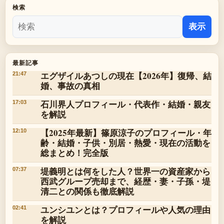
検索
表示
最新記事
エグザイルあつしの現在【2026年】復帰、結
21:47
婚、事故の真相
石川界人プロフィール・代表作・結婚・親友
17:03
を解説
【2025年最新】篠原涼子のプロフィール・年
12:10
齢・結婚・子供・別居・熱愛・現在の活動を
総まとめ！完全版
堤義明とは何をした人？世界一の資産家から
07:37
西武グループ売却まで、経歴・妻・子孫・堤
清二との関係も徹底解説
ユンシユンとは？プロフィールや人気の理由
02:41
を解説