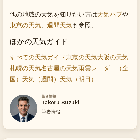
他の地域の天気を知りたい方は
天気ハブ
や
東京の天気
、
週間天気
も参照。
ほかの天気ガイド
すべての天気ガイド
東京の天気
大阪の天気
札幌の天気
名古屋の天気
雨雲レーダー（全
国）
天気（週間）
天気（明日）
筆者情報
Takeru Suzuki
筆者情報