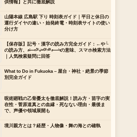
供情報】と共に徹底解説
山陽本線 広島駅 下り 時刻表ガイド｜平日と休日の
運行ダイヤの違い・始発終電・時刻表サイトの使い
分け方
【保存版】記号・漢字の読み方完全ガイド：←や└
の読み方、﷽の意味、スマホ検索方法
｜人気検索疑問に回答
What to Do in Fukuoka – 屋台・神社・絶景の季節
別完全ガイド
呪術廻戦の乙骨憂太を徹底解説！読み方・苗字の実
在性・菅原道真との血縁・死なない理由・最後ま
で、声優や領域展開も
境川親方とは？経歴・人物像・舞の海との確執