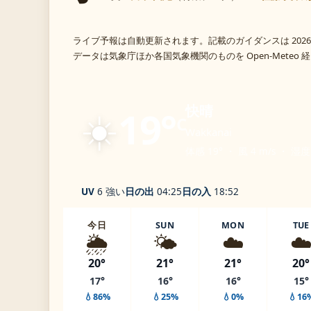
ライブ予報は自動更新されます。記載のガイダンスは 2026
データは気象庁ほか各国気象機関のものを Open-Meteo
☀️
快晴
19°
C
Wakkanai
体感 19° ・ 風 4 m/s ・ 湿度
UV
6 強い
日の出
04:25
日の入
18:52
今日
SUN
MON
TUE
🌦️
🌤️
☁️
☁
20°
21°
21°
20°
17°
16°
16°
15°
💧86%
💧25%
💧0%
💧16