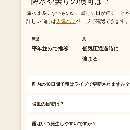
降水や曇りの傾向は？
降水は多くないものの、曇りの日が続くことが
詳しい傾向は
天気ハブ
ページで確認できます。
気温
風
平年並みで推移
低気圧通過時に
強まる
稚内の10日間予報はライブで更新されますか？
強風の目安は？
霧はいつ発生しやすいですか？