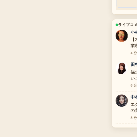
ライブコ
小
【
業
理
4 
で
田
福
い
6 
中
エ
の
8 