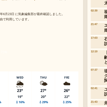
02:30
年6月23日 に気象編集部が最終確認しました。
 経由で利用しています。
21:47
17:03
 73%
12:10
07:37
WED
THU
FRI
️
🌦️
🌤️
☁️
02:41
23°
27°
26°
19°
20°
22°
%
💧16%
💧29%
💧25%
21:43