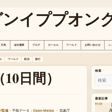
グンイププオン
天気
会社概要
ブログ
ローカル
ワールド
お問い合わせ
ニ
ル
ワールド
政治
旅行
10日間）
検索
最新記事
07:18
が監修
・
予報データ：
Open-Meteo
・ 気象庁