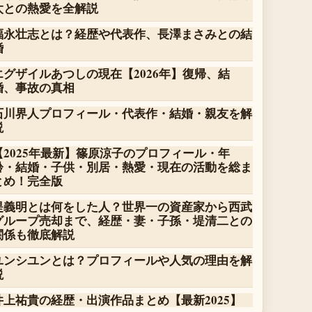
太との熱愛を全解説
福永壮志とは？経歴や代表作、長澤まさみとの結
婚
エグザイルあつしの現在【2026年】復帰、結
婚、事故の真相
石川界人プロフィール・代表作・結婚・親友を解
説
【2025年最新】篠原涼子のプロフィール・年
齢・結婚・子供・別居・熱愛・現在の活動を総ま
とめ！完全版
堤義明とは何をした人？世界一の資産家から西武
グループ売却まで、経歴・妻・子孫・堤清二との
関係も徹底解説
ユンシユンとは？プロフィールや人気の理由を解
説
井上祐貴の経歴・出演作品まとめ【最新2025】