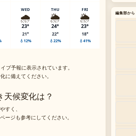
WED
THU
FRI
️
🌧️
🌦️
🌦️
編集部から
23°
24°
23°
21°
22°
18°
%
💧12%
💧22%
💧41%
ライブ予報に表示されています。
変化に備えてください。
き天候変化は？
やすく、
ページも参考にしてください。