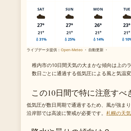
SAT
SUN
MON
TUE
☁️
☁️
☁️
☁
27°
27°
26°
23°
21°
21°
21°
21°
💧31%
💧25%
💧14%
💧10
ライブデータ提供：
Open-Meteo
・ 自動更新 ・
稚内市の10日間天気の大まかな傾向は上の
数日ごとに通過する低気圧による風と気温
この10日間で特に注意すべ
低気圧が数日周期で通過するため、風が強まり
沿岸部では高波に警戒が必要です。
札幌の天気