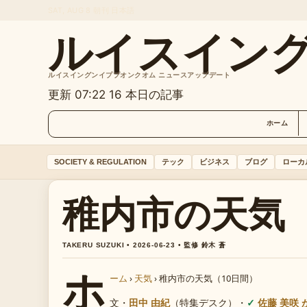
SAT, AUG 8
朝刊
日本語
ルイスイン
ルイスイングンイププオンクオム ニュースアップデート
更新 07:22
16 本日の記事
ホーム
SOCIETY & REGULATION
テック
ビジネス
ブログ
ローカ
稚内市の天気（
TAKERU SUZUKI • 2026-06-23 • 監修 鈴木 蒼
ホ
ーム
›
天気
›
稚内市の天気（10日間）
文・
田中 由紀
（特集デスク）
・
佐藤 美咲 