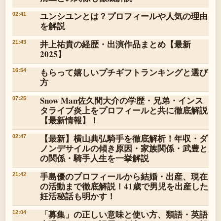
ユンシユンとは？プロフィールや人気の理由
02:41
を解説
井上祐貴の経歴・出演作品まとめ【最新
21:43
2025】
もらって嬉しいプチギフトランキングと選び
16:54
方
Snow Man佐久間大介の学歴・兄弟・インス
07:25
タライブ炎上をプロフィールと共に徹底解説
【最新情報】！
【最新】横山典弘騎手を徹底解析！年収・ダ
02:47
ノンデサイルの傾き原因・家族関係・武豊と
の関係・騎手人生を一挙解説
手島優のプロフィールから結婚・出産、現在
21:42
の活動まで徹底解説！41歳で男児を出産した
妊活秘話も明かす！
「募集」の正しい意味と使い方、類語・英語
12:04