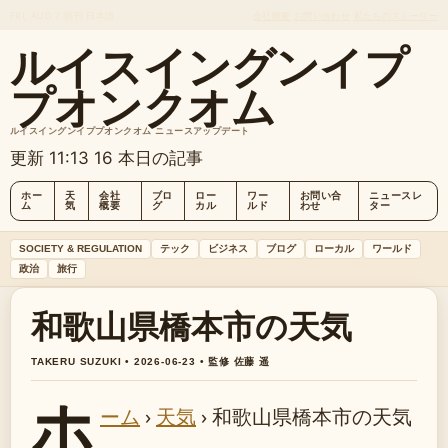
FRI, AUG 7
朝刊
日本語
会社概要
お問い合わせ
私たちのストーリー
ルイスイングンイプ
プオンクオム
ルイスイングンイププオンクオム ニュースアップデート
更新 11:13
16 本日の記事
ホー
天
会社
ブロ
ロー
ワー
お問い合
ニュースレ
ム
気
概要
グ
カル
ルド
わせ
ター
SOCIETY & REGULATION
テック
ビジネス
ブログ
ローカル
ワールド
政治
旅行
和歌山県橋本市の天気
TAKERU SUZUKI • 2026-06-23 • 監修 佐藤 遥
ホ
ーム
›
天気
›
和歌山県橋本市の天気