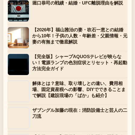
堀口恭司の戦績・結婚・UFC離脱理由を解説
【2026年】福山雅治の妻・吹石一恵との結婚
から10年！子供の人数・年齢差・父親情報・元
妻の有無まで徹底解説
【完全版】シャープAQUOSテレビが映らな
い！電源ランプの色別症状とリセット・再起動
方法完全ガイド
解体とは？意味、取り壊しとの違い、費用相
場、固定資産税への影響、DIYでできることま
で解説【建設現場の「ばか」も紹介】
ザブングル加藤の現在：消防設備士と芸人の二
刀流