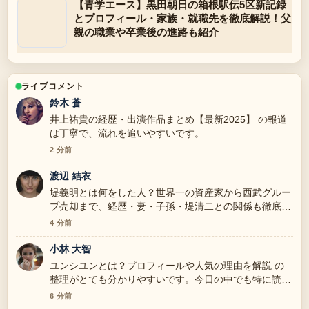
【青学エース】黒田朝日の箱根駅伝5区新記録
とプロフィール・家族・就職先を徹底解説！父
親の職業や卒業後の進路も紹介
ライブコメント
鈴木 蒼
井上祐貴の経歴・出演作品まとめ【最新2025】 の報道
は丁寧で、流れを追いやすいです。
2 分前
渡辺 結衣
堤義明とは何をした人？世界一の資産家から西武グルー
プ売却まで、経歴・妻・子孫・堤清二との関係も徹底解
説 周辺の検証がしっかりしていて安心感があります。
4 分前
小林 大智
ユンシユンとは？プロフィールや人気の理由を解説 の
整理がとても分かりやすいです。今日の中でも特に読み
やすいです。
6 分前