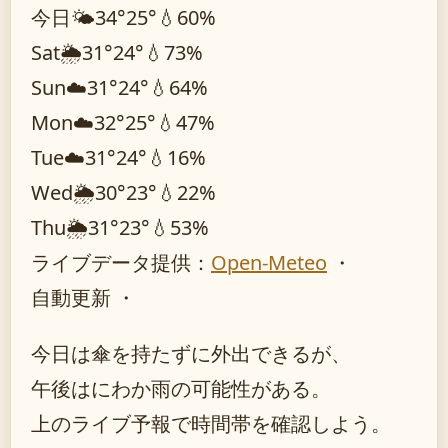
今日
🌤️
34°
25°
💧60%
Sat
🌦️
31°
24°
💧73%
Sun
☁️
31°
24°
💧64%
Mon
☁️
32°
25°
💧47%
Tue
☁️
31°
24°
💧16%
Wed
🌦️
30°
23°
💧22%
Thu
🌦️
31°
23°
💧53%
ライブデータ提供：
Open-Meteo
・
自動更新 ・
今日は傘を持たずに外出できるが、
午後はにわか雨の可能性がある。
上のライブ予報で時間帯を確認しよう。