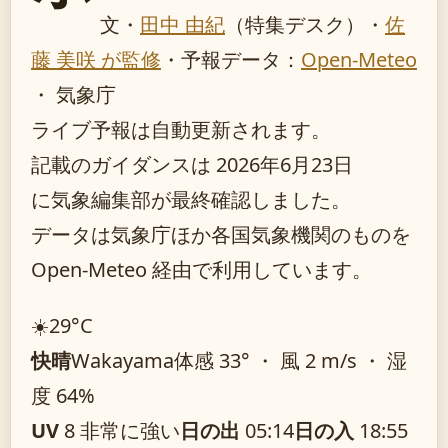
文・
田中 由紀
（特集デスク）
・
佐
藤 美咲 が監修
・
予報データ：
Open-Meteo
・ 気象庁
ライブ予報は自動更新されます。
記載のガイダンスは 2026年6月23日
に気象編集部が最終確認しました。
データは気象庁ほか各国気象機関のものを
Open-Meteo 経由で利用しています。
☀️
29°
C
快晴
Wakayama
体感 33° ・ 風 2 m/s ・ 湿
度 64%
UV
8 非常に強い
日の出
05:14
日の入
18:55