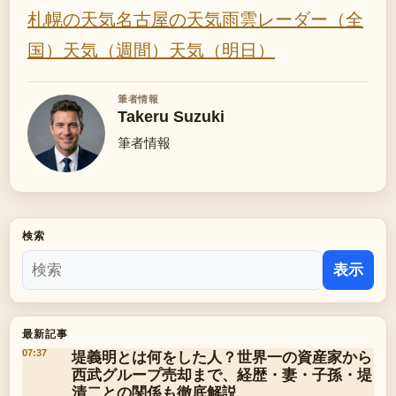
札幌の天気
名古屋の天気
雨雲レーダー（全
国）
天気（週間）
天気（明日）
筆者情報
Takeru Suzuki
筆者情報
検索
表示
最新記事
堤義明とは何をした人？世界一の資産家から
07:37
西武グループ売却まで、経歴・妻・子孫・堤
清二との関係も徹底解説