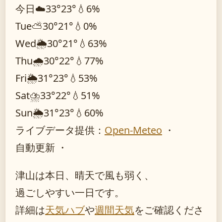
今日
☁️
33°
23°
💧6%
Tue
⛅
30°
21°
💧0%
Wed
🌦️
30°
21°
💧63%
Thu
🌧️
30°
22°
💧77%
Fri
🌦️
31°
23°
💧53%
Sat
⛈️
33°
22°
💧51%
Sun
🌦️
31°
23°
💧60%
ライブデータ提供：
Open-Meteo
・
自動更新 ・
津山は本日、晴天で風も弱く、
過ごしやすい一日です。
詳細は
天気ハブ
や
週間天気
をご確認くださ