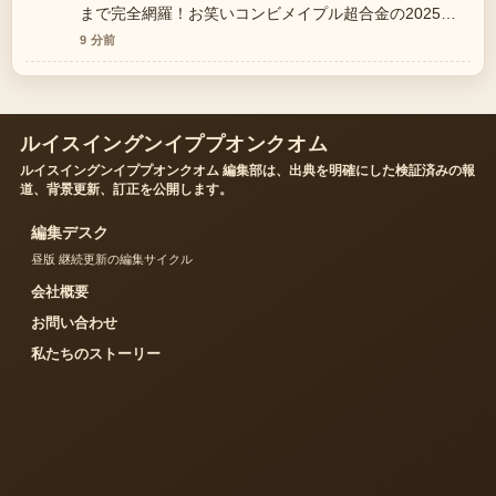
まで完全網羅！お笑いコンビメイプル超合金の2025年
の整理がとても分かりやすいです。今日の中でも特に読
9 分前
みやすいです。
ルイスイングンイププオンクオム
ルイスイングンイププオンクオム 編集部は、出典を明確にした検証済みの報
道、背景更新、訂正を公開します。
編集デスク
昼版 継続更新の編集サイクル
会社概要
お問い合わせ
私たちのストーリー