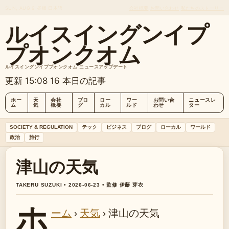
SUN, AUG 9
昼版
日本語
会社概要
お問い合わせ
私たちのストーリー
ルイスイングンイプ
プオンクオム
ルイスイングンイププオンクオム ニュースアップデート
更新 15:08
16 本日の記事
ホー
天
会社
ブロ
ロー
ワー
お問い合
ニュースレ
ム
気
概要
グ
カル
ルド
わせ
ター
SOCIETY & REGULATION
テック
ビジネス
ブログ
ローカル
ワールド
政治
旅行
津山の天気
TAKERU SUZUKI • 2026-06-23 • 監修 伊藤 芽衣
ホ
ーム
›
天気
›
津山の天気