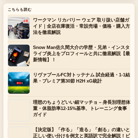
こちらも読む
ワークマン リカバリー ウェア 取り扱い店舗ガ
イド｜全店在庫復活・常設売場・価格・購入方
法を徹底解説
Snow Man佐久間大介の学歴・兄弟・インスタ
ライブ炎上をプロフィールと共に徹底解説【最
新情報】！
リヴァプールFC対トッテナム 試合経過・1-1結
果・プレミア第30節 H2H xG統計
理想のちょうどいい細マッチョ – 身長別理想体
重・体脂肪率12-15%基準、トレーニング食事
ガイド
【決定版】「作る」「造る」「創る」の違いと
正しい使い分けを例文と英語訳で完全解説！ビ