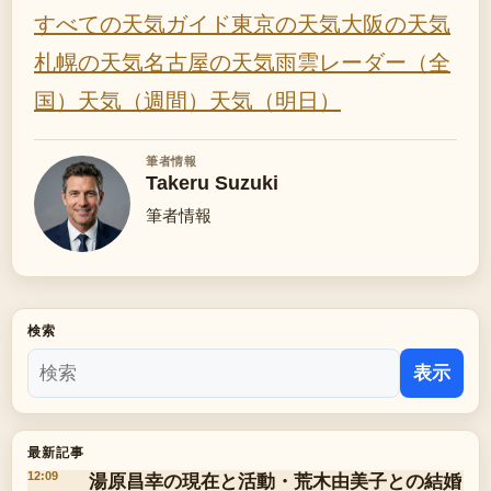
すべての天気ガイド
東京の天気
大阪の天気
札幌の天気
名古屋の天気
雨雲レーダー（全
国）
天気（週間）
天気（明日）
筆者情報
Takeru Suzuki
筆者情報
検索
表示
最新記事
湯原昌幸の現在と活動・荒木由美子との結婚
12:09