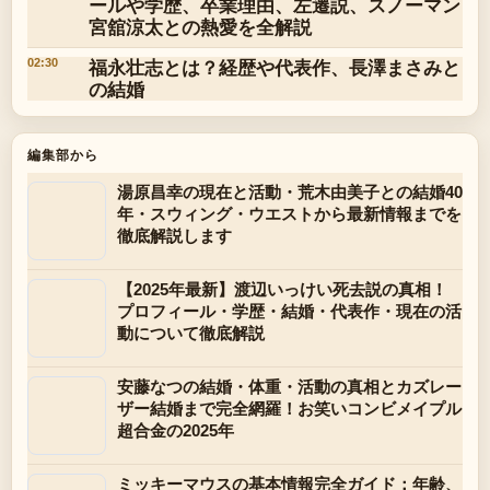
ールや学歴、卒業理由、左遷説、スノーマン
宮舘涼太との熱愛を全解説
福永壮志とは？経歴や代表作、長澤まさみと
02:30
の結婚
編集部から
湯原昌幸の現在と活動・荒木由美子との結婚40
年・スウィング・ウエストから最新情報までを
徹底解説します
【2025年最新】渡辺いっけい死去説の真相！
プロフィール・学歴・結婚・代表作・現在の活
動について徹底解説
安藤なつの結婚・体重・活動の真相とカズレー
ザー結婚まで完全網羅！お笑いコンビメイプル
超合金の2025年
ミッキーマウスの基本情報完全ガイド：年齢、