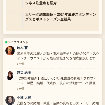
ジネス注意点も紹介
大リーグ結果順位 – 2024年最終スタンディン
グスとポストシーズン全結果
ライブコメント
鈴木 蒼
湯原昌幸の現在と活動・荒木由美子との結婚40年・スウ
ィング・ウエストから最新情報までを徹底解説します
の報道は丁寧で、流れを追いやすいです。
5 分前
渡辺 結衣
【2025年最新】渡辺いっけい死去説の真相！プロフィ
ール・学歴・結婚・代表作・現在の活動について徹底解
説 周辺の検証がしっかりしていて安心感があります。
7 分前
小林 大智
安藤なつの結婚・体重・活動の真相とカズレーザー結婚