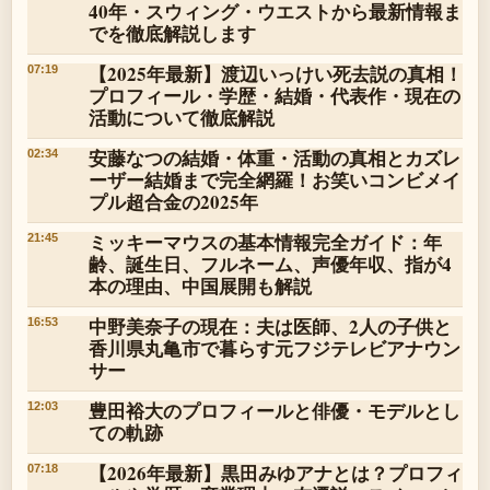
40年・スウィング・ウエストから最新情報ま
でを徹底解説します
【2025年最新】渡辺いっけい死去説の真相！
07:19
プロフィール・学歴・結婚・代表作・現在の
活動について徹底解説
安藤なつの結婚・体重・活動の真相とカズレ
02:34
ーザー結婚まで完全網羅！お笑いコンビメイ
プル超合金の2025年
ミッキーマウスの基本情報完全ガイド：年
21:45
齢、誕生日、フルネーム、声優年収、指が4
本の理由、中国展開も解説
中野美奈子の現在：夫は医師、2人の子供と
16:53
香川県丸亀市で暮らす元フジテレビアナウン
サー
豊田裕大のプロフィールと俳優・モデルとし
12:03
ての軌跡
【2026年最新】黒田みゆアナとは？プロフィ
07:18