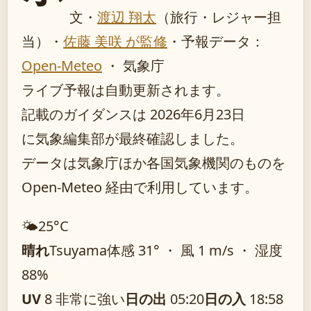
文・
渡辺 翔太
（旅行・レジャー担
当）
・
佐藤 美咲 が監修
・
予報データ：
Open-Meteo
・ 気象庁
ライブ予報は自動更新されます。
記載のガイダンスは 2026年6月23日
に気象編集部が最終確認しました。
データは気象庁ほか各国気象機関のものを
Open-Meteo 経由で利用しています。
🌤️
25°
C
晴れ
Tsuyama
体感 31° ・ 風 1 m/s ・ 湿度
88%
UV
8 非常に強い
日の出
05:20
日の入
18:58