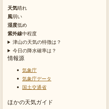
天気
晴れ
風
弱い
湿度
低め
紫外線
中程度
津山の天気の特徴は？
今日の降水確率は？
情報源
気象庁
気象庁データ
国土交通省
ほかの天気ガイド