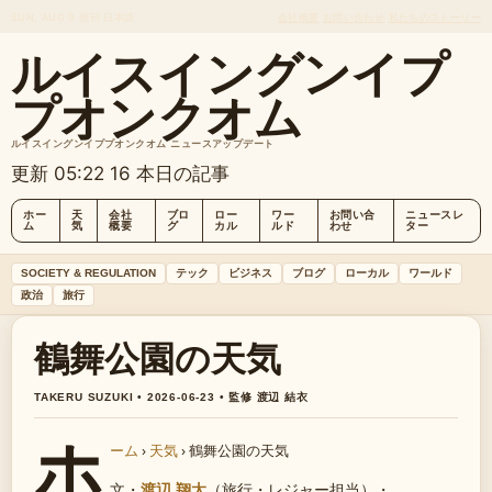
SUN, AUG 9
朝刊
日本語
会社概要
お問い合わせ
私たちのストーリー
ルイスイングンイプ
プオンクオム
ルイスイングンイププオンクオム ニュースアップデート
更新 05:22
16 本日の記事
ホー
天
会社
ブロ
ロー
ワー
お問い合
ニュースレ
ム
気
概要
グ
カル
ルド
わせ
ター
SOCIETY & REGULATION
テック
ビジネス
ブログ
ローカル
ワールド
政治
旅行
鶴舞公園の天気
TAKERU SUZUKI • 2026-06-23 • 監修 渡辺 結衣
ホ
ーム
›
天気
›
鶴舞公園の天気
文・
渡辺 翔太
（旅行・レジャー担当）
・