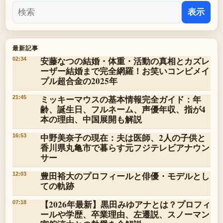
表示
最新記事
安藤なつの結婚・体重・活動の真相とカズレ
02:34
ーザー結婚まで完全網羅！お笑いコンビメイ
プル超合金の2025年
ミッキーマウスの基本情報完全ガイド：年
21:45
齢、誕生日、フルネーム、声優年収、指が4
本の理由、中国展開も解説
中野美奈子の現在：夫は医師、2人の子供と
16:53
香川県丸亀市で暮らす元フジテレビアナウン
サー
豊田裕大のプロフィールと俳優・モデルとし
12:03
ての軌跡
【2026年最新】黒田みゆアナとは？プロフィ
07:18
ールや学歴、卒業理由、左遷説、スノーマン