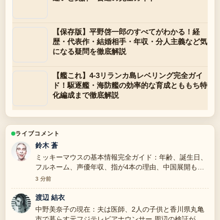
【保存版】平野啓一郎のすべてがわかる！経
歴・代表作・結婚相手・年収・分人主義など気
になる疑問を徹底解説
【艦これ】4-3リランカ島レベリング完全ガイ
ド！駆逐艦・海防艦の効率的な育成とももち特
化編成まで徹底解説
ライブコメント
鈴木 蒼
ミッキーマウスの基本情報完全ガイド：年齢、誕生日、
フルネーム、声優年収、指が4本の理由、中国展開も解
説 の報道は丁寧で、流れを追いやすいです。
3 分前
渡辺 結衣
中野美奈子の現在：夫は医師、2人の子供と香川県丸亀
市で暮らす元フジテレビアナウンサー 周辺の検証がし