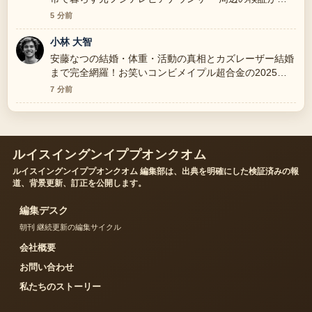
っかりしていて安心感があります。
5 分前
小林 大智
安藤なつの結婚・体重・活動の真相とカズレーザー結婚
まで完全網羅！お笑いコンビメイプル超合金の2025年
の整理がとても分かりやすいです。今日の中でも特に読
7 分前
みやすいです。
ルイスイングンイププオンクオム
ルイスイングンイププオンクオム 編集部は、出典を明確にした検証済みの報
道、背景更新、訂正を公開します。
編集デスク
朝刊 継続更新の編集サイクル
会社概要
お問い合わせ
私たちのストーリー