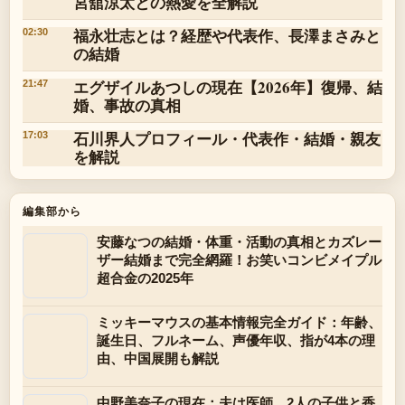
宮舘涼太との熱愛を全解説
福永壮志とは？経歴や代表作、長澤まさみと
02:30
の結婚
エグザイルあつしの現在【2026年】復帰、結
21:47
婚、事故の真相
石川界人プロフィール・代表作・結婚・親友
17:03
を解説
編集部から
安藤なつの結婚・体重・活動の真相とカズレー
ザー結婚まで完全網羅！お笑いコンビメイプル
超合金の2025年
ミッキーマウスの基本情報完全ガイド：年齢、
誕生日、フルネーム、声優年収、指が4本の理
由、中国展開も解説
中野美奈子の現在：夫は医師、2人の子供と香