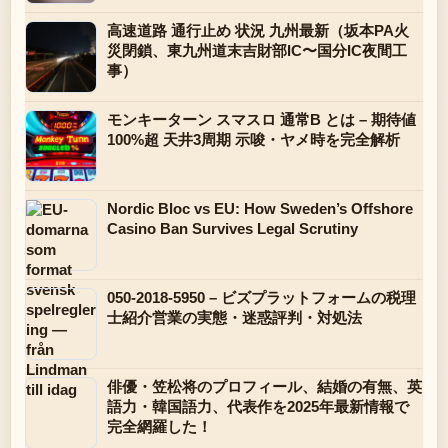
高速道路 通行止め 状況 九州最新（坂本PA火
災閉鎖、東九州道末吉財部IC〜国分IC夜間工
事）
モンキーターン スマスロ 通常B とは – 期待値
100%超 天井3周期 示唆・ヤメ時を完全解析
Nordic Bloc vs EU: How Sweden’s Offshore
Casino Ban Survives Legal Scrutiny
050-2018-5950 – ビズプラットフォームの税理
士紹介営業の実態・迷惑評判・対処法
俳優・笠松将のプロフィール、結婚の有無、英
語力・韓国語力、代表作を2025年最新情報で
完全網羅した！