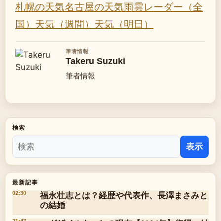
札幌の天気
名古屋の天気
雨雲レーダー（全
国）
天気（週間）
天気（明日）
筆者情報
Takeru Suzuki
筆者情報
検索
表示
最新記事
福永壮志とは？経歴や代表作、長澤まさみと
02:30
の結婚