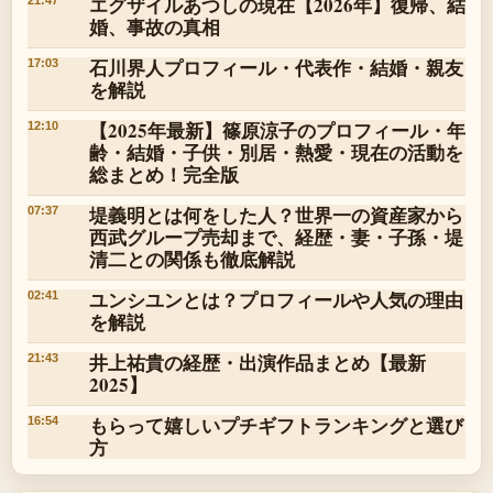
エグザイルあつしの現在【2026年】復帰、結
21:47
婚、事故の真相
石川界人プロフィール・代表作・結婚・親友
17:03
を解説
【2025年最新】篠原涼子のプロフィール・年
12:10
齢・結婚・子供・別居・熱愛・現在の活動を
総まとめ！完全版
堤義明とは何をした人？世界一の資産家から
07:37
西武グループ売却まで、経歴・妻・子孫・堤
清二との関係も徹底解説
ユンシユンとは？プロフィールや人気の理由
02:41
を解説
井上祐貴の経歴・出演作品まとめ【最新
21:43
2025】
もらって嬉しいプチギフトランキングと選び
16:54
方