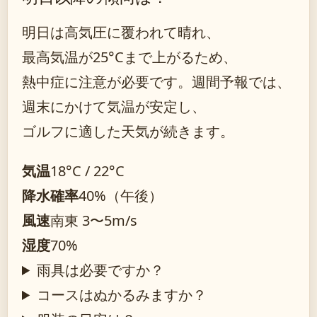
明日は高気圧に覆われて晴れ、
最高気温が25°Cまで上がるため、
熱中症に注意が必要です。週間予報では、
週末にかけて気温が安定し、
ゴルフに適した天気が続きます。
気温
18°C / 22°C
降水確率
40%（午後）
風速
南東 3〜5m/s
湿度
70%
雨具は必要ですか？
コースはぬかるみますか？