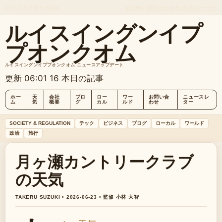
SAT, AUG 8
朝刊
日本語
会社概要
お問い合わせ
私たちのストーリー
ルイスイングンイプ
プオンクオム
ルイスイングンイププオンクオム ニュースアップデート
更新 06:01
16 本日の記事
ホー
天
会社
ブロ
ロー
ワー
お問い合
ニュースレ
ム
気
概要
グ
カル
ルド
わせ
ター
SOCIETY & REGULATION
テック
ビジネス
ブログ
ローカル
ワールド
政治
旅行
月ヶ瀬カントリークラブ
の天気
TAKERU SUZUKI • 2026-06-23 • 監修 小林 大智