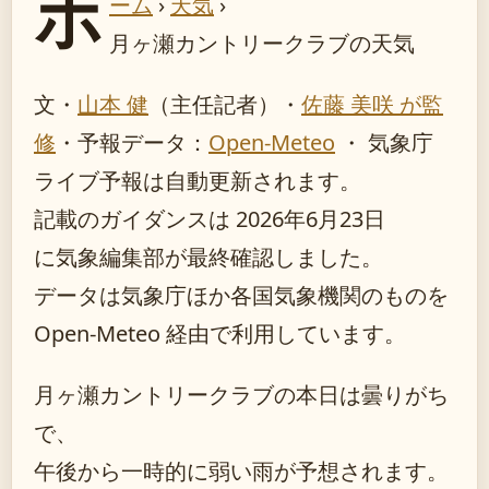
ホ
ーム
›
天気
›
月ヶ瀬カントリークラブの天気
文・
山本 健
（主任記者）
・
佐藤 美咲 が監
修
・
予報データ：
Open-Meteo
・ 気象庁
ライブ予報は自動更新されます。
記載のガイダンスは 2026年6月23日
に気象編集部が最終確認しました。
データは気象庁ほか各国気象機関のものを
Open-Meteo 経由で利用しています。
月ヶ瀬カントリークラブの本日は曇りがち
で、
午後から一時的に弱い雨が予想されます。