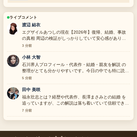
ライブコメント
渡辺 結衣
エグザイルあつしの現在【2026年】復帰、結婚、事故
の真相 周辺の検証がしっかりしていて安心感がありま
す。
3 分前
小林 大智
石川界人プロフィール・代表作・結婚・親友を解説 の
整理がとても分かりやすいです。今日の中でも特に読み
やすいです。
5 分前
田中 美咲
福永壮志とは？経歴や代表作、長澤まさみとの結婚 を
追っていますが、この解説は落ち着いていて信頼できま
す。
7 分前