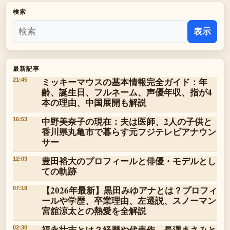
検索
表示
最新記事
ミッキーマウスの基本情報完全ガイド：年
21:45
齢、誕生日、フルネーム、声優年収、指が4
本の理由、中国展開も解説
中野美奈子の現在：夫は医師、2人の子供と
16:53
香川県丸亀市で暮らす元フジテレビアナウン
サー
豊田裕大のプロフィールと俳優・モデルとし
12:03
ての軌跡
【2026年最新】黒田みゆアナとは？プロフィ
07:18
ールや学歴、卒業理由、左遷説、スノーマン
宮舘涼太との熱愛を全解説
福永壮志とは？経歴や代表作、長澤まさみと
02:30