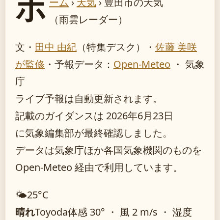
ホ
ーム
›
天気
›
豊田市の天気
（雨雲レーダー）
文・
田中 由紀
（特集デスク）
・
佐藤 美咲
が監修
・
予報データ：
Open-Meteo
・ 気象
庁
ライブ予報は自動更新されます。
記載のガイダンスは 2026年6月23日
に気象編集部が最終確認しました。
データは気象庁ほか各国気象機関のものを
Open-Meteo 経由で利用しています。
🌤️
25°
C
晴れ
Toyoda
体感 30° ・ 風 2 m/s ・ 湿度