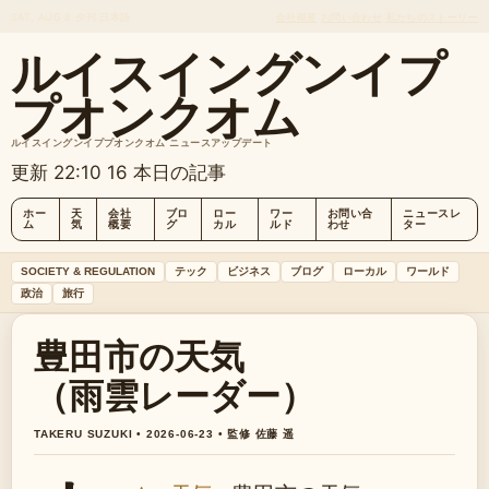
SAT, AUG 8
夕刊
日本語
会社概要
お問い合わせ
私たちのストーリー
ルイスイングンイプ
プオンクオム
ルイスイングンイププオンクオム ニュースアップデート
更新 22:10
16 本日の記事
ホー
天
会社
ブロ
ロー
ワー
お問い合
ニュースレ
ム
気
概要
グ
カル
ルド
わせ
ター
SOCIETY & REGULATION
テック
ビジネス
ブログ
ローカル
ワールド
政治
旅行
豊田市の天気
（雨雲レーダー）
TAKERU SUZUKI • 2026-06-23 • 監修 佐藤 遥