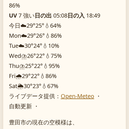
86%
UV
7 強い
日の出
05:08
日の入
18:49
今日
☁️
29°
25°
💧64%
Mon
☁️
29°
26°
💧86%
Tue
☁️
30°
24°
💧10%
Wed
⛈️
26°
22°
💧75%
Thu
⛈️
25°
22°
💧95%
Fri
🌧️
29°
22°
💧86%
Sat
🌦️
30°
23°
💧67%
ライブデータ提供：
Open-Meteo
・
自動更新 ・
豊田市の現在の空模様は、