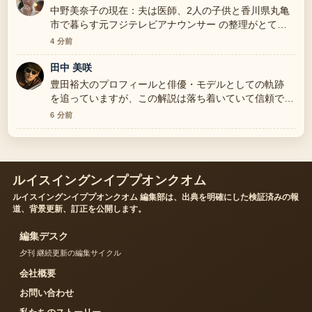
中野美奈子の現在：夫は医師、2人の子供と香川県丸亀
市で暮らす元フジテレビアナウンサー の整理がとても
分かりやすいです。今日の中でも特に読みやすいです。
4 分前
田中 美咲
豊田裕大のプロフィールと俳優・モデルとしての軌跡
を追っていますが、この解説は落ち着いていて信頼でき
ます。
6 分前
ルイスイングンイププオンクオム
ルイスイングンイププオンクオム 編集部は、出典を明確にした検証済みの報
道、背景更新、訂正を公開します。
編集デスク
夕刊 継続更新の編集サイクル
会社概要
お問い合わせ