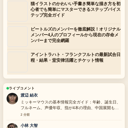
猫イラストのかわいい手書き簡単な描き方を初
心者でも簡単にマスターできるステップバイス
テップ完全ガイド
ビートルズのメンバーを徹底解説！オリジナル
メンバー4人のプロフィールから現在の存命メ
ンバーまで完全網羅
アイントラハト・フランクフルトの最新試合日
程・結果・堂安律活躍とチケット情報
ライブコメント
渡辺 結衣
ミッキーマウスの基本情報完全ガイド：年齢、誕生日、
フルネーム、声優年収、指が4本の理由、中国展開も解
説 周辺の検証がしっかりしていて安心感があります。
2 分前
小林 大智