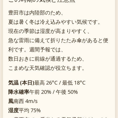
豊田市は内陸部のため、
夏は暑く冬は冷え込みやすい気候です。
現在の季節は湿度が高まりやすく、
急な雷雨に備えて折りたたみ傘があると便
利です。週間予報では、
数日おきに前線が通過するため、
こまめな天気確認が役立ちます。
気温 (本日)
最高 26°C / 最低 18°C
降水確率
午前 20% / 午後 50%
風
南西 4m/s
湿度
平均 75%