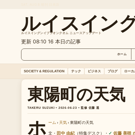
SAT, AUG 8
朝刊
日本語
ルイスイン
ルイスイングンイププオンクオム ニュースアップデート
更新 08:10
16 本日の記事
ホーム
SOCIETY & REGULATION
テック
ビジネス
ブログ
ローカ
東陽町の天気
TAKERU SUZUKI • 2026-06-23 • 監修 佐藤 遥
ホ
ーム
›
天気
›
東陽町の天気
文・
田中 由紀
（特集デスク）
・
佐藤 美咲 