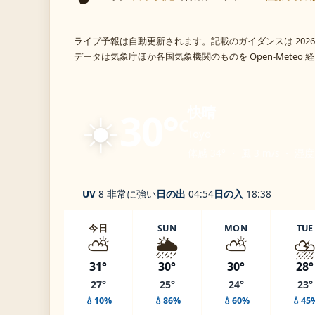
ライブ予報は自動更新されます。記載のガイダンスは 2026
データは気象庁ほか各国気象機関のものを Open-Meteo
☀️
快晴
30°
C
Tōyō
体感 34° ・ 風 3 m/s ・ 湿度
UV
8 非常に強い
日の出
04:54
日の入
18:38
今日
SUN
MON
TUE
⛅
🌦️
⛅
⛈
31°
30°
30°
28°
27°
25°
24°
23°
💧10%
💧86%
💧60%
💧45