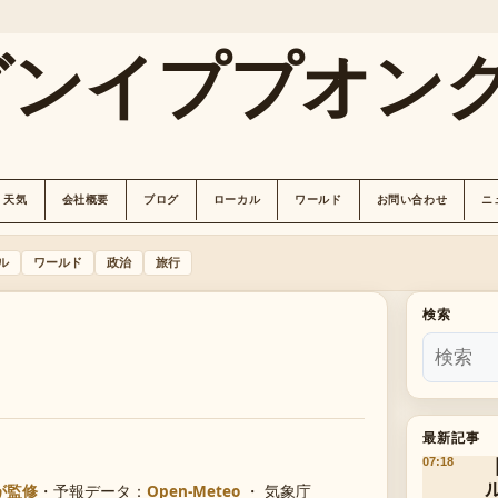
グンイププオン
天気
会社概要
ブログ
ローカル
ワールド
お問い合わせ
ニ
ル
ワールド
政治
旅行
検索
最新記事
07:18
が監修
・
予報データ：
Open-Meteo
・ 気象庁