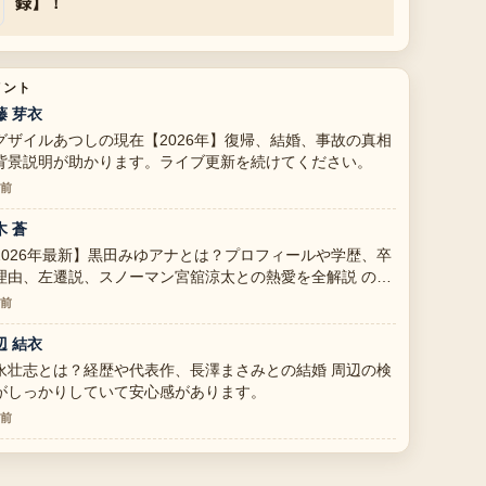
録】！
メント
藤 芽衣
グザイルあつしの現在【2026年】復帰、結婚、事故の真相
背景説明が助かります。ライブ更新を続けてください。
分前
木 蒼
2026年最新】黒田みゆアナとは？プロフィールや学歴、卒
理由、左遷説、スノーマン宮舘涼太との熱愛を全解説 の報
は丁寧で、流れを追いやすいです。
分前
辺 結衣
永壮志とは？経歴や代表作、長澤まさみとの結婚 周辺の検
がしっかりしていて安心感があります。
分前