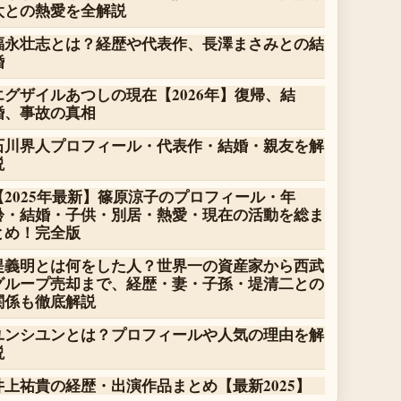
太との熱愛を全解説
福永壮志とは？経歴や代表作、長澤まさみとの結
婚
エグザイルあつしの現在【2026年】復帰、結
婚、事故の真相
石川界人プロフィール・代表作・結婚・親友を解
説
【2025年最新】篠原涼子のプロフィール・年
齢・結婚・子供・別居・熱愛・現在の活動を総ま
とめ！完全版
堤義明とは何をした人？世界一の資産家から西武
グループ売却まで、経歴・妻・子孫・堤清二との
関係も徹底解説
ユンシユンとは？プロフィールや人気の理由を解
説
井上祐貴の経歴・出演作品まとめ【最新2025】