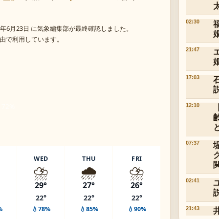
02:30
年6月23日 に気象編集部が最終確認しました。
 経由で利用しています。
21:47
17:03
 72%
12:10
07:37
WED
THU
FRI
️
⛈️
🌧️
⛈️
02:41
29°
27°
26°
22°
22°
22°
%
💧78%
💧85%
💧90%
21:43