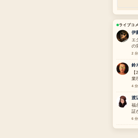
ライブコ
伊
エ
の
2 
鈴
【
業
道
4 
渡
福
証
6 