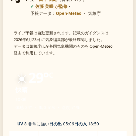
佐藤 美咲 が監修
・
予報データ：
Open-Meteo
・ 気象庁
ライブ予報は自動更新されます。記載のガイダンスは
2026年6月23日 に気象編集部が最終確認しました。
データは気象庁ほか各国気象機関のものを Open-Meteo
経由で利用しています。
☀️
29°
C
快晴
Tōkai
体感 34° ・ 風 3 m/s ・ 湿度 71%
UV
8 非常に強い
日の出
05:06
日の入
18:50