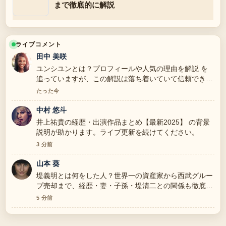
まで徹底的に解説
ライブコメント
田中 美咲
ユンシユンとは？プロフィールや人気の理由を解説 を
追っていますが、この解説は落ち着いていて信頼できま
す。
たった今
中村 悠斗
井上祐貴の経歴・出演作品まとめ【最新2025】 の背景
説明が助かります。ライブ更新を続けてください。
3 分前
山本 葵
堤義明とは何をした人？世界一の資産家から西武グルー
プ売却まで、経歴・妻・子孫・堤清二との関係も徹底解
説 の報道は丁寧で、流れを追いやすいです。
5 分前