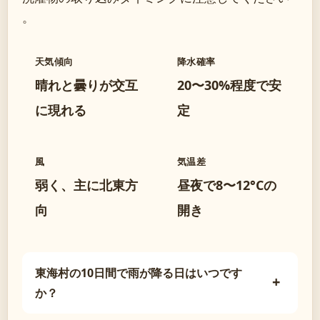
。
天気傾向
降水確率
晴れと曇りが交互
20〜30%程度で安
に現れる
定
風
気温差
弱く、主に北東方
昼夜で8〜12°Cの
向
開き
東海村の10日間で雨が降る日はいつです
か？