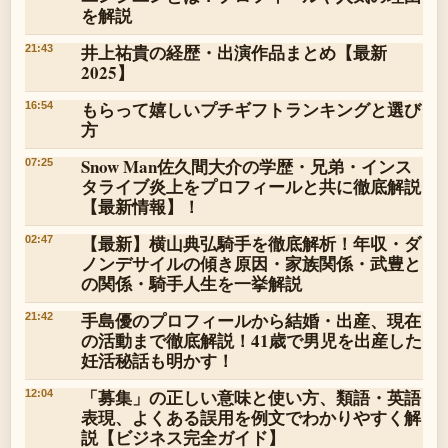
を解説
井上祐貴の経歴・出演作品まとめ【最新
21:43
2025】
もらって嬉しいプチギフトランキングと選び
16:54
方
Snow Man佐久間大介の学歴・兄弟・インス
07:25
タライブ炎上をプロフィールと共に徹底解説
【最新情報】！
【最新】横山典弘騎手を徹底解析！年収・ダ
02:47
ノンデサイルの傾き原因・家族関係・武豊と
の関係・騎手人生を一挙解説
手島優のプロフィールから結婚・出産、現在
21:42
の活動まで徹底解説！41歳で男児を出産した
妊活秘話も明かす！
「募集」の正しい意味と使い方、類語・英語
12:04
表現、よくある誤用を例文でわかりやすく解
説【ビジネス完全ガイド】