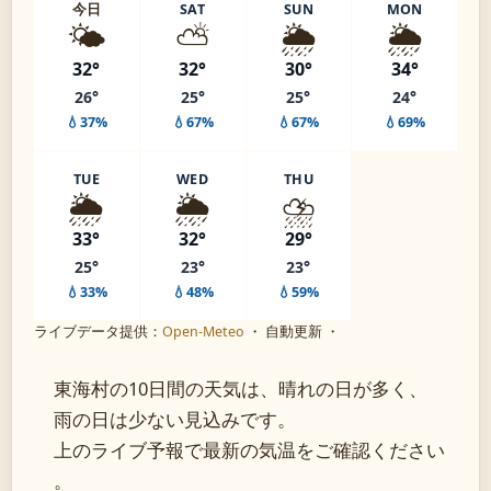
今日
SAT
SUN
MON
🌤️
⛅
🌦️
🌦️
32°
32°
30°
34°
26°
25°
25°
24°
💧37%
💧67%
💧67%
💧69%
TUE
WED
THU
🌦️
🌦️
⛈️
33°
32°
29°
25°
23°
23°
💧33%
💧48%
💧59%
ライブデータ提供：
Open-Meteo
・ 自動更新 ・
東海村の10日間の天気は、晴れの日が多く、
雨の日は少ない見込みです。
上のライブ予報で最新の気温をご確認ください
。