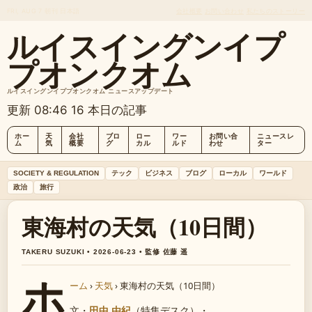
FRI, AUG 7
朝刊
日本語
会社概要
お問い合わせ
私たちのストーリー
ルイスイングンイプ
プオンクオム
ルイスイングンイププオンクオム ニュースアップデート
更新 08:46
16 本日の記事
ホー
天
会社
ブロ
ロー
ワー
お問い合
ニュースレ
ム
気
概要
グ
カル
ルド
わせ
ター
SOCIETY & REGULATION
テック
ビジネス
ブログ
ローカル
ワールド
政治
旅行
東海村の天気（10日間）
TAKERU SUZUKI • 2026-06-23 • 監修 佐藤 遥
ホ
ーム
›
天気
›
東海村の天気（10日間）
文・
田中 由紀
（特集デスク）
・