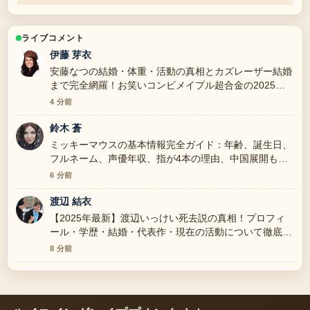
ライブコメント
伊藤 芽衣
安藤なつの結婚・体重・活動の真相とカズレーザー結婚
まで完全網羅！お笑いコンビメイプル超合金の2025年
の背景説明が助かります。ライブ更新を続けてくださ
4 分前
い。
鈴木 蒼
ミッキーマウスの基本情報完全ガイド：年齢、誕生日、
フルネーム、声優年収、指が4本の理由、中国展開も解
説 の報道は丁寧で、流れを追いやすいです。
6 分前
渡辺 結衣
【2025年最新】渡辺いっけい死去説の真相！プロフィ
ール・学歴・結婚・代表作・現在の活動について徹底解
説 周辺の検証がしっかりしていて安心感があります。
8 分前