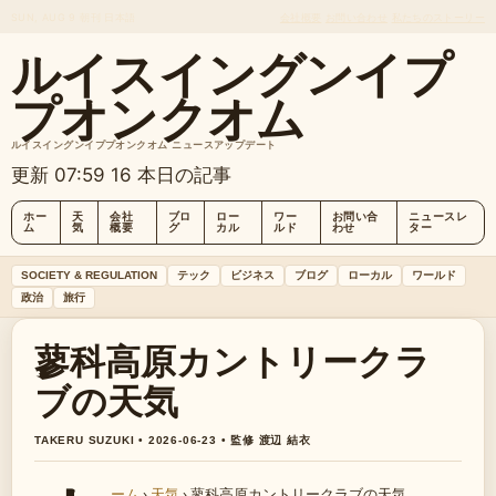
SUN, AUG 9
朝刊
日本語
会社概要
お問い合わせ
私たちのストーリー
ルイスイングンイプ
プオンクオム
ルイスイングンイププオンクオム ニュースアップデート
更新 07:59
16 本日の記事
ホー
天
会社
ブロ
ロー
ワー
お問い合
ニュースレ
ム
気
概要
グ
カル
ルド
わせ
ター
SOCIETY & REGULATION
テック
ビジネス
ブログ
ローカル
ワールド
政治
旅行
蓼科高原カントリークラ
ブの天気
TAKERU SUZUKI • 2026-06-23 • 監修 渡辺 結衣
ーム
›
天気
›
蓼科高原カントリークラブの天気