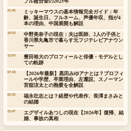
プル超合金の2025年
ミッキーマウスの基本情報完全ガイド：年
21:45
齢、誕生日、フルネーム、声優年収、指が4
本の理由、中国展開も解説
中野美奈子の現在：夫は医師、2人の子供と
16:53
香川県丸亀市で暮らす元フジテレビアナウン
サー
豊田裕大のプロフィールと俳優・モデルとし
12:03
ての軌跡
【2026年最新】黒田みゆアナとは？プロフィ
07:18
ールや学歴、卒業理由、左遷説、スノーマン
宮舘涼太との熱愛を全解説
福永壮志とは？経歴や代表作、長澤まさみと
02:30
の結婚
エグザイルあつしの現在【2026年】復帰、結
21:47
婚、事故の真相