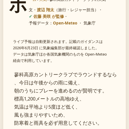
ホ
文・
渡辺 翔太
（旅行・レジャー担当）
・
佐藤 美咲 が監修
・
予報データ：
Open-Meteo
・ 気象庁
ライブ予報は自動更新されます。記載のガイダンスは
2026年6月23日 に気象編集部が最終確認しました。
データは気象庁ほか各国気象機関のものを Open-Meteo
経由で利用しています。
蓼科高原カントリークラブでラウンドするなら
、今日は午後からの雨に備え、
朝のうちにプレーを進めるのが賢明です。
標高1,200メートルの高地ゆえ、
気温は平地より5度ほど低く、
風も強まりやすいため、
防寒着と雨具を必ず用意してください。