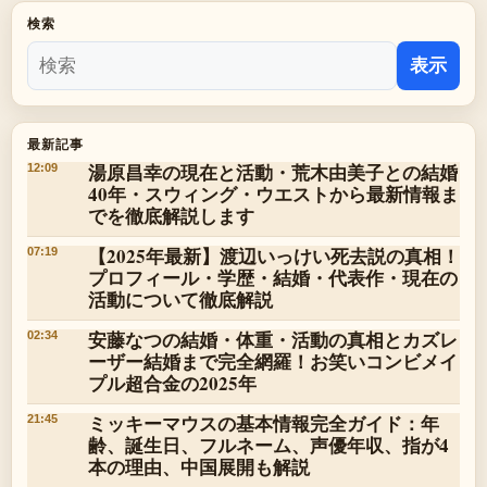
検索
表示
最新記事
湯原昌幸の現在と活動・荒木由美子との結婚
12:09
40年・スウィング・ウエストから最新情報ま
でを徹底解説します
【2025年最新】渡辺いっけい死去説の真相！
07:19
プロフィール・学歴・結婚・代表作・現在の
活動について徹底解説
安藤なつの結婚・体重・活動の真相とカズレ
02:34
ーザー結婚まで完全網羅！お笑いコンビメイ
プル超合金の2025年
ミッキーマウスの基本情報完全ガイド：年
21:45
齢、誕生日、フルネーム、声優年収、指が4
本の理由、中国展開も解説