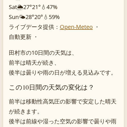
Sat
🌦️
27°
21°
💧47%
Sun
🌤️
28°
20°
💧59%
ライブデータ提供：
Open-Meteo
・
自動更新 ・
田村市の10日間の天気は、
前半は晴天が続き、
後半は曇りや雨の日が増える見込みです。
この10日間の天気の変化は？
前半は移動性高気圧の影響で安定した晴天
が続きます。
後半は前線や湿った空気の影響で曇りや雨