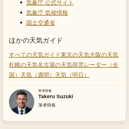
気象庁 公式サイト
気象庁 気候情報
国土交通省
ほかの天気ガイド
すべての天気ガイド
東京の天気
大阪の天気
札幌の天気
名古屋の天気
雨雲レーダー（全
国）
天気（週間）
天気（明日）
筆者情報
Takeru Suzuki
筆者情報