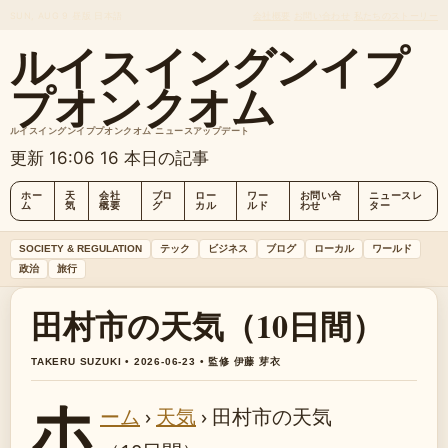
SUN, AUG 9
昼版
日本語
会社概要
お問い合わせ
私たちのストーリー
ルイスイングンイプ
プオンクオム
ルイスイングンイププオンクオム ニュースアップデート
更新 16:06
16 本日の記事
ホー
天
会社
ブロ
ロー
ワー
お問い合
ニュースレ
ム
気
概要
グ
カル
ルド
わせ
ター
SOCIETY & REGULATION
テック
ビジネス
ブログ
ローカル
ワールド
政治
旅行
田村市の天気（10日間）
TAKERU SUZUKI • 2026-06-23 • 監修 伊藤 芽衣
ホ
ーム
›
天気
›
田村市の天気