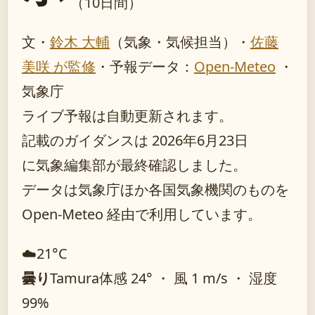
（10日間）
文・
鈴木 大輔
（気象・気候担当）
・
佐藤
美咲 が監修
・
予報データ：
Open-Meteo
・
気象庁
ライブ予報は自動更新されます。
記載のガイダンスは 2026年6月23日
に気象編集部が最終確認しました。
データは気象庁ほか各国気象機関のものを
Open-Meteo 経由で利用しています。
☁️
21°
C
曇り
Tamura
体感 24° ・ 風 1 m/s ・ 湿度
99%