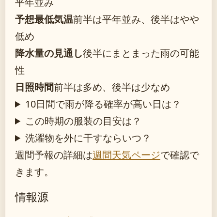
平年並み
予想最低気温
前半は平年並み、後半はやや
低め
降水量の見通し
後半にまとまった雨の可能
性
日照時間
前半は多め、後半は少なめ
10日間で雨が降る確率が高い日は？
この時期の服装の目安は？
洗濯物を外に干すならいつ？
週間予報の詳細は
週間天気ページ
で確認で
きます。
情報源