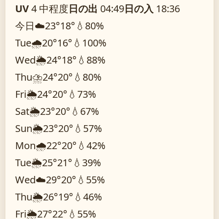
UV
4 中程度
日の出
04:49
日の入
18:36
今日
☁️
23°
18°
💧80%
Tue
🌧️
20°
16°
💧100%
Wed
🌦️
24°
18°
💧88%
Thu
⛈️
24°
20°
💧80%
Fri
🌦️
24°
20°
💧73%
Sat
🌦️
23°
20°
💧67%
Sun
🌦️
23°
20°
💧57%
Mon
🌧️
22°
20°
💧42%
Tue
🌦️
25°
21°
💧39%
Wed
☁️
29°
20°
💧55%
Thu
🌦️
26°
19°
💧46%
Fri
🌦️
27°
22°
💧55%