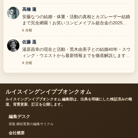
高橋 蓮
安藤なつの結婚・体重・活動の真相とカズレーザー結婚
まで完全網羅！お笑いコンビメイプル超合金の2025年
の整理がとても分かりやすいです。今日の中でも特に読
6 分前
みやすいです。
佐藤 遥
湯原昌幸の現在と活動・荒木由美子との結婚40年・スウ
ィング・ウエストから最新情報までを徹底解説します
を追っていますが、この解説は落ち着いていて信頼でき
8 分前
ます。
ルイスイングンイププオンクオム
ルイスイングンイププオンクオム 編集部は、出典を明確にした検証済みの報
道、背景更新、訂正を公開します。
編集デスク
昼版 継続更新の編集サイクル
会社概要