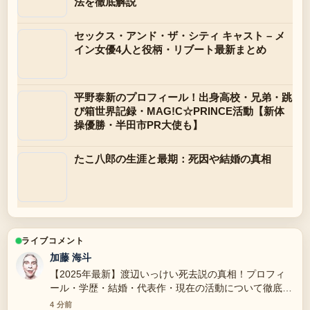
法を徹底解説
セックス・アンド・ザ・シティ キャスト – メ
イン女優4人と役柄・リブート最新まとめ
平野泰新のプロフィール！出身高校・兄弟・跳
び箱世界記録・MAG!C☆PRINCE活動【新体
操優勝・半田市PR大使も】
たこ八郎の生涯と最期：死因や結婚の真相
ライブコメント
加藤 海斗
【2025年最新】渡辺いっけい死去説の真相！プロフィ
ール・学歴・結婚・代表作・現在の活動について徹底解
説 周辺の検証がしっかりしていて安心感があります。
4 分前