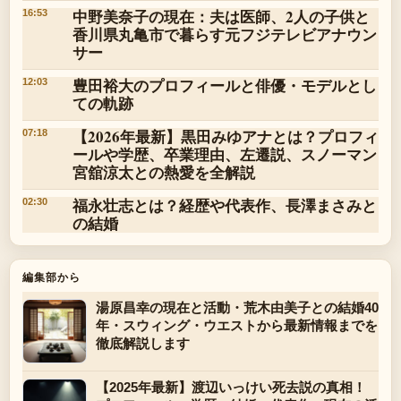
中野美奈子の現在：夫は医師、2人の子供と
16:53
香川県丸亀市で暮らす元フジテレビアナウン
サー
豊田裕大のプロフィールと俳優・モデルとし
12:03
ての軌跡
【2026年最新】黒田みゆアナとは？プロフィ
07:18
ールや学歴、卒業理由、左遷説、スノーマン
宮舘涼太との熱愛を全解説
福永壮志とは？経歴や代表作、長澤まさみと
02:30
の結婚
編集部から
湯原昌幸の現在と活動・荒木由美子との結婚40
年・スウィング・ウエストから最新情報までを
徹底解説します
【2025年最新】渡辺いっけい死去説の真相！