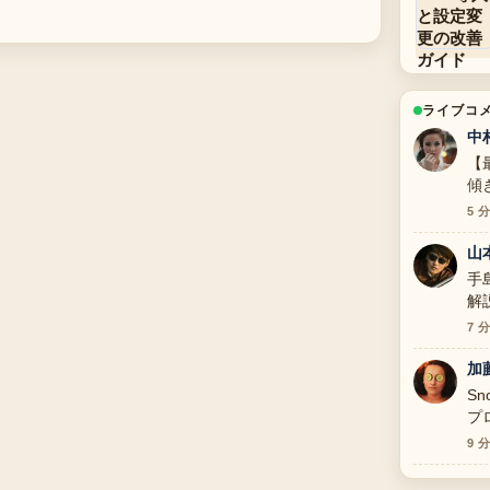
ライブコ
中
【
傾
背
5 
山
手
解
寧
7 
加
S
プ
っ
9 