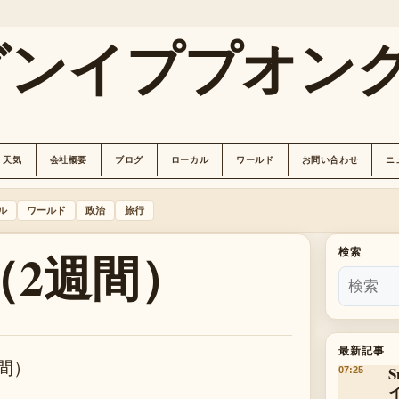
グンイププオン
天気
会社概要
ブログ
ローカル
ワールド
お問い合わせ
ニ
ル
ワールド
政治
旅行
（2週間）
検索
最新記事
間）
07:25