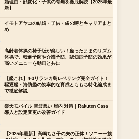
婚理由・顔変化・子供の有無を徹底解説【2025年最
新】
イモトアヤコの結婚・子供・歯の噂とキャリアまと
め
高齢者体操の椅子版が楽しい！座ったままのリズム
体操で、転倒予防や介護予防、認知症予防の効果が
高いメニューを動画と共に
【艦これ】4-3リランカ島レベリング完全ガイド！
駆逐艦・海防艦の効率的な育成とももち特化編成ま
で徹底解説
楽天モバイル 電波悪い 屋内 対策｜Rakuten Casa
導入と設定変更の改善ガイド
【2025年最新】高嶋ちさ子の夫の正体！ソニー一族