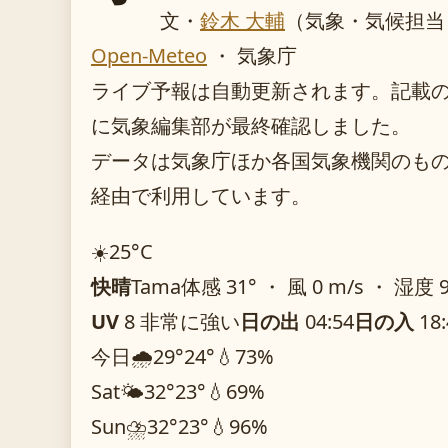
文・
鈴木 大輔
（気象・気候担当
Open-Meteo
・ 気象庁
ライブ予報は自動更新されます。記載のガイ
に気象編集部が最終確認しました。
データは気象庁ほか各国気象機関のものを O
経由で利用しています。
☀️
25°
C
快晴
Tama
体感 31° ・ 風 0 m/s ・ 湿度 
UV
8 非常に強い
日の出
04:54
日の入
18:
今日
🌧️
29°
24°
💧73%
Sat
🌤️
32°
23°
💧69%
Sun
⛈️
32°
23°
💧96%