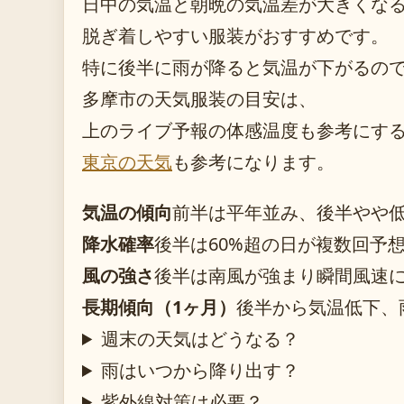
日中の気温と朝晩の気温差が大きくな
脱ぎ着しやすい服装がおすすめです。
特に後半に雨が降ると気温が下がるの
多摩市の天気服装の目安は、
上のライブ予報の体感温度も参考にす
東京の天気
も参考になります。
気温の傾向
前半は平年並み、後半やや
降水確率
後半は60%超の日が複数回予
風の強さ
後半は南風が強まり瞬間風速
長期傾向（1ヶ月）
後半から気温低下、
週末の天気はどうなる？
雨はいつから降り出す？
紫外線対策は必要？