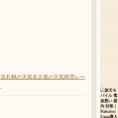
天気
札幌の天気
名古屋の天気
雨雲レー
）