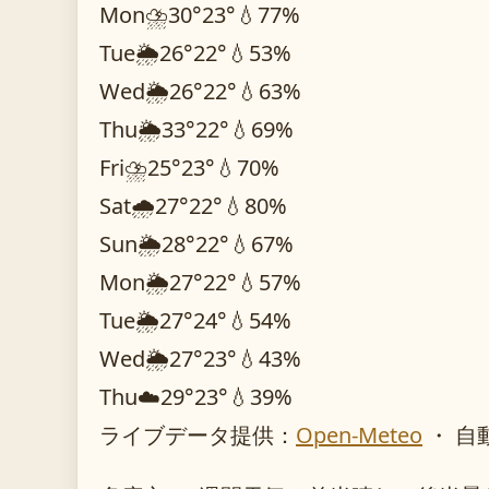
Mon
⛈️
30°
23°
💧77%
Tue
🌦️
26°
22°
💧53%
Wed
🌦️
26°
22°
💧63%
Thu
🌦️
33°
22°
💧69%
Fri
⛈️
25°
23°
💧70%
Sat
🌧️
27°
22°
💧80%
Sun
🌦️
28°
22°
💧67%
Mon
🌦️
27°
22°
💧57%
Tue
🌦️
27°
24°
💧54%
Wed
🌦️
27°
23°
💧43%
Thu
☁️
29°
23°
💧39%
ライブデータ提供：
Open-Meteo
・ 自