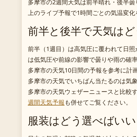
多摩市の2週間天気は前半晴れ・後半曇
上のライブ予報で1時間ごとの気温変化
前半と後半で天気はど
前半（1週目）は高気圧に覆われて日照
は低気圧や前線の影響で曇りや雨の確
多摩市の天気10日間の予報を参考に計
多摩市の天気でいちばん当たるのは気
多摩市の天気ウェザーニュースと比較
週間天気予報
も併せてご覧ください。
服装はどう選べばいい