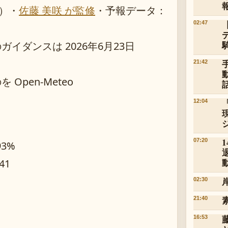
）
・
佐藤 美咲 が監修
・
予報データ：
02:47
ダンスは 2026年6月23日
21:42
pen-Meteo
12:04
07:20
93%
41
02:30
21:40
16:53