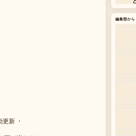
編集部から
動更新 ・