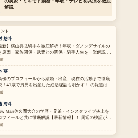
の実家・ミキモト勤務・年収・テレビ初共演を徹底
解説
メント
村 悠斗
最新】横山典弘騎手を徹底解析！年収・ダノンデサイルの
き原因・家族関係・武豊との関係・騎手人生を一挙解説 の
景説明が助かります。ライブ更新を続けてください。
分前
本 葵
島優のプロフィールから結婚・出産、現在の活動まで徹底
説！41歳で男児を出産した妊活秘話も明かす！ の報道は丁
で、流れを追いやすいです。
分前
藤 海斗
now Man佐久間大介の学歴・兄弟・インスタライブ炎上を
ロフィールと共に徹底解説【最新情報】！ 周辺の検証がし
かりしていて安心感があります。
分前