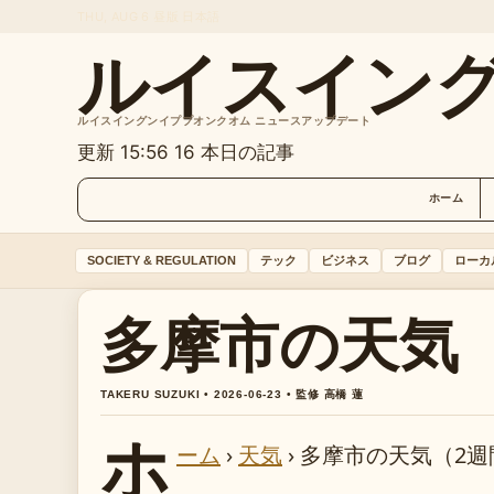
THU, AUG 6
昼版
日本語
ルイスイン
ルイスイングンイププオンクオム ニュースアップデート
更新 15:56
16 本日の記事
ホーム
SOCIETY & REGULATION
テック
ビジネス
ブログ
ローカ
多摩市の天気
TAKERU SUZUKI • 2026-06-23 • 監修 高橋 蓮
ホ
ーム
›
天気
›
多摩市の天気（2週