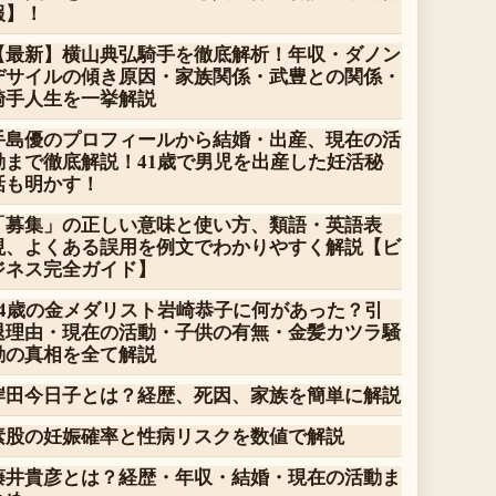
報】！
【最新】横山典弘騎手を徹底解析！年収・ダノン
デサイルの傾き原因・家族関係・武豊との関係・
騎手人生を一挙解説
手島優のプロフィールから結婚・出産、現在の活
動まで徹底解説！41歳で男児を出産した妊活秘
話も明かす！
「募集」の正しい意味と使い方、類語・英語表
現、よくある誤用を例文でわかりやすく解説【ビ
ジネス完全ガイド】
14歳の金メダリスト岩崎恭子に何があった？引
退理由・現在の活動・子供の有無・金髪カツラ騒
動の真相を全て解説
岸田今日子とは？経歴、死因、家族を簡単に解説
素股の妊娠確率と性病リスクを数値で解説
藤井貴彦とは？経歴・年収・結婚・現在の活動ま