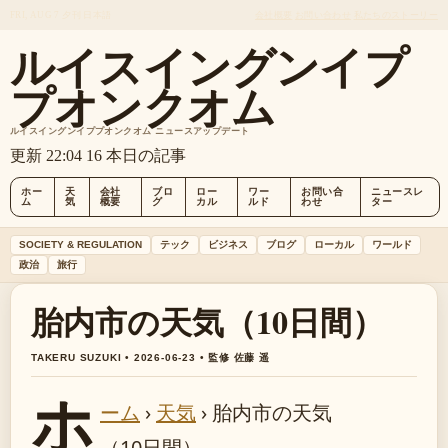
FRI, AUG 7
夕刊
日本語
会社概要
お問い合わせ
私たちのストーリー
ルイスイングンイプ
プオンクオム
ルイスイングンイププオンクオム ニュースアップデート
更新 22:04
16 本日の記事
ホー
天
会社
ブロ
ロー
ワー
お問い合
ニュースレ
ム
気
概要
グ
カル
ルド
わせ
ター
SOCIETY & REGULATION
テック
ビジネス
ブログ
ローカル
ワールド
政治
旅行
胎内市の天気（10日間）
TAKERU SUZUKI • 2026-06-23 • 監修 佐藤 遥
ホ
ーム
›
天気
›
胎内市の天気
（10日間）