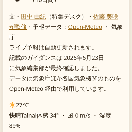
文・
田中 由紀
（特集デスク）
・
佐藤 美咲
が監修
・
予報データ：
Open-Meteo
・ 気象
庁
ライブ予報は自動更新されます。
記載のガイダンスは 2026年6月23日
に気象編集部が最終確認しました。
データは気象庁ほか各国気象機関のものを
Open-Meteo 経由で利用しています。
27°
C
快晴
Tainai
体感 34° ・ 風 0 m/s ・ 湿度
89%