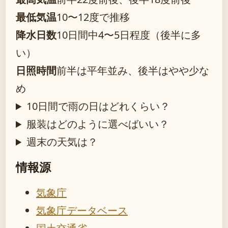
最低気温
10〜12度で推移
降水日数
10日間中4〜5日程度（後半に多
い）
日照時間
前半は平年並み、後半はやや少な
め
10日間で雨の日はどれくらい？
服装はどのように選べばいい？
週末の天気は？
情報源
気象庁
気象庁データベース