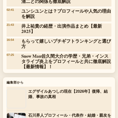
清二との関係も徹底解説
ユンシユンとは？プロフィールや人気の理由
02:41
を解説
井上祐貴の経歴・出演作品まとめ【最新
21:43
2025】
もらって嬉しいプチギフトランキングと選び
16:54
方
Snow Man佐久間大介の学歴・兄弟・インス
07:25
タライブ炎上をプロフィールと共に徹底解説
【最新情報】！
編集部から
エグザイルあつしの現在【2026年】復帰、結
婚、事故の真相
石川界人プロフィール・代表作・結婚・親友を