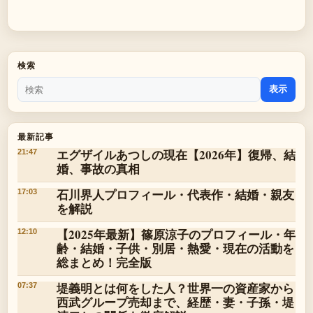
検索
表示
最新記事
エグザイルあつしの現在【2026年】復帰、結
21:47
婚、事故の真相
石川界人プロフィール・代表作・結婚・親友
17:03
を解説
【2025年最新】篠原涼子のプロフィール・年
12:10
齢・結婚・子供・別居・熱愛・現在の活動を
総まとめ！完全版
堤義明とは何をした人？世界一の資産家から
07:37
西武グループ売却まで、経歴・妻・子孫・堤