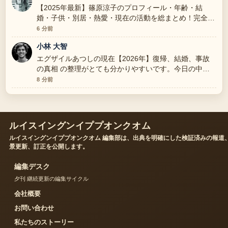
【2025年最新】篠原涼子のプロフィール・年齢・結
婚・子供・別居・熱愛・現在の活動を総まとめ！完全版
周辺の検証がしっかりしていて安心感があります。
6 分前
小林 大智
エグザイルあつしの現在【2026年】復帰、結婚、事故
の真相 の整理がとても分かりやすいです。今日の中で
も特に読みやすいです。
8 分前
ルイスイングンイププオンクオム
ルイスイングンイププオンクオム 編集部は、出典を明確にした検証済みの報道
景更新、訂正を公開します。
編集デスク
夕刊 継続更新の編集サイクル
会社概要
お問い合わせ
私たちのストーリー