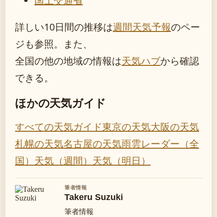
国土交通省
詳しい10日間の推移は
週間天気予報
のペー
ジも参照。また、
全国の他の地域の情報は
天気ハブ
から確認
できる。
ほかの天気ガイド
すべての天気ガイド
東京の天気
大阪の天気
札幌の天気
名古屋の天気
雨雲レーダー（全
国）
天気（週間）
天気（明日）
筆者情報
Takeru Suzuki
筆者情報