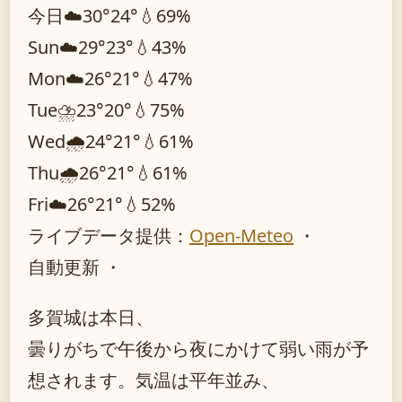
今日
☁️
30°
24°
💧69%
Sun
☁️
29°
23°
💧43%
Mon
☁️
26°
21°
💧47%
Tue
⛈️
23°
20°
💧75%
Wed
🌧️
24°
21°
💧61%
Thu
🌧️
26°
21°
💧61%
Fri
☁️
26°
21°
💧52%
ライブデータ提供：
Open-Meteo
・
自動更新 ・
多賀城は本日、
曇りがちで午後から夜にかけて弱い雨が予
想されます。気温は平年並み、