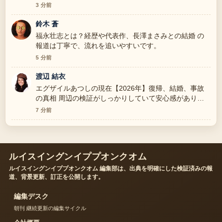
3 分前
鈴木 蒼
福永壮志とは？経歴や代表作、長澤まさみとの結婚 の
報道は丁寧で、流れを追いやすいです。
5 分前
渡辺 結衣
エグザイルあつしの現在【2026年】復帰、結婚、事故
の真相 周辺の検証がしっかりしていて安心感がありま
す。
7 分前
ルイスイングンイププオンクオム
ルイスイングンイププオンクオム 編集部は、出典を明確にした検証済みの報
道、背景更新、訂正を公開します。
編集デスク
朝刊 継続更新の編集サイクル