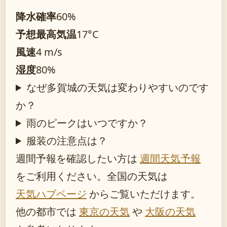
降水確率
60%
予想最高気温
17°C
風速
4 m/s
湿度
80%
なぜ多賀城の天気は変わりやすいのです
か？
雨のピークはいつですか？
服装の注意点は？
週間予報を確認したい方は
週間天気予報
をご利用ください。全国の天気は
天気ハブページ
からご覧いただけます。
他の都市では
東京の天気
や
大阪の天気