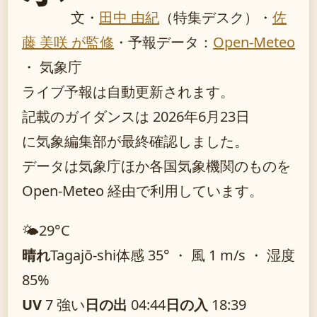
文・
田中 由紀
（特集デスク）
・
佐
藤 美咲 が監修
・
予報データ：
Open-Meteo
・ 気象庁
ライブ予報は自動更新されます。
記載のガイダンスは 2026年6月23日
に気象編集部が最終確認しました。
データは気象庁ほか各国気象機関のものを
Open-Meteo 経由で利用しています。
🌤️
29°
C
晴れ
Tagajō-shi
体感 35° ・ 風 1 m/s ・ 湿度
85%
UV
7 強い
日の出
04:44
日の入
18:39