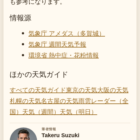
も参考になります。
情報源
気象庁 アメダス（多賀城）
気象庁 週間天気予報
環境省 熱中症・花粉情報
ほかの天気ガイド
すべての天気ガイド
東京の天気
大阪の天気
札幌の天気
名古屋の天気
雨雲レーダー（全
国）
天気（週間）
天気（明日）
筆者情報
Takeru Suzuki