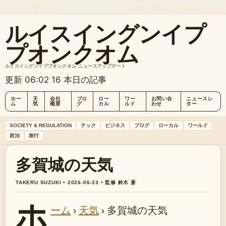
SAT, AUG 8
朝刊
日本語
会社概要
お問い合わせ
私たちのストーリー
ルイスイングンイプ
プオンクオム
ルイスイングンイププオンクオム ニュースアップデート
更新 06:02
16 本日の記事
ホー
天
会社
ブロ
ロー
ワー
お問い合
ニュースレ
ム
気
概要
グ
カル
ルド
わせ
ター
SOCIETY & REGULATION
テック
ビジネス
ブログ
ローカル
ワールド
政治
旅行
多賀城の天気
TAKERU SUZUKI • 2026-06-23 • 監修 鈴木 蒼
ホ
ーム
›
天気
›
多賀城の天気