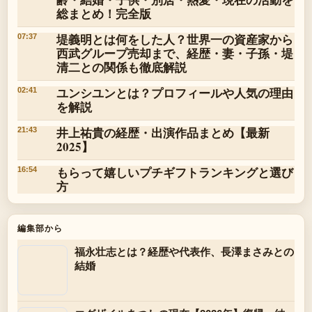
総まとめ！完全版
堤義明とは何をした人？世界一の資産家から
07:37
西武グループ売却まで、経歴・妻・子孫・堤
清二との関係も徹底解説
ユンシユンとは？プロフィールや人気の理由
02:41
を解説
井上祐貴の経歴・出演作品まとめ【最新
21:43
2025】
もらって嬉しいプチギフトランキングと選び
16:54
方
編集部から
福永壮志とは？経歴や代表作、長澤まさみとの
結婚