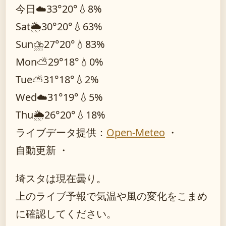
今日
☁️
33°
20°
💧8%
Sat
🌦️
30°
20°
💧63%
Sun
⛈️
27°
20°
💧83%
Mon
⛅
29°
18°
💧0%
Tue
⛅
31°
18°
💧2%
Wed
☁️
31°
19°
💧5%
Thu
🌦️
26°
20°
💧18%
ライブデータ提供：
Open-Meteo
・
自動更新 ・
埼スタは現在曇り。
上のライブ予報で気温や風の変化をこまめ
に確認してください。