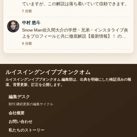
ていますが、この解説は落ち着いていて信頼できます。
7 分前
中村 悠斗
Snow Man佐久間大介の学歴・兄弟・インスタライブ炎
上をプロフィールと共に徹底解説【最新情報】！ の背
景説明が助かります。ライブ更新を続けてください。
9 分前
ルイスイングンイププオンクオム
ルイスイングンイププオンクオム 編集部は、出典を明確にした検証済みの報
道、背景更新、訂正を公開します。
編集デスク
朝刊 継続更新の編集サイクル
会社概要
お問い合わせ
私たちのストーリー