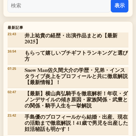
表示
最新記事
井上祐貴の経歴・出演作品まとめ【最新
21:43
2025】
もらって嬉しいプチギフトランキングと選び
16:54
方
Snow Man佐久間大介の学歴・兄弟・インス
07:25
タライブ炎上をプロフィールと共に徹底解説
【最新情報】！
【最新】横山典弘騎手を徹底解析！年収・ダ
02:47
ノンデサイルの傾き原因・家族関係・武豊と
の関係・騎手人生を一挙解説
手島優のプロフィールから結婚・出産、現在
21:42
の活動まで徹底解説！41歳で男児を出産した
妊活秘話も明かす！