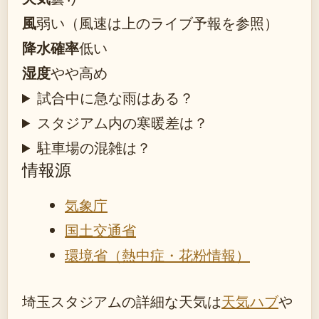
風
弱い（風速は上のライブ予報を参照）
降水確率
低い
湿度
やや高め
試合中に急な雨はある？
スタジアム内の寒暖差は？
駐車場の混雑は？
情報源
気象庁
国土交通省
環境省（熱中症・花粉情報）
埼玉スタジアムの詳細な天気は
天気ハブ
や