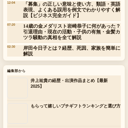
「募集」の正しい意味と使い方、類語・英語
12:04
表現、よくある誤用を例文でわかりやすく解
説【ビジネス完全ガイド】
14歳の金メダリスト岩崎恭子に何があった？
07:20
引退理由・現在の活動・子供の有無・金髪カ
ツラ騒動の真相を全て解説
岸田今日子とは？経歴、死因、家族を簡単に
02:30
解説
編集部から
井上祐貴の経歴・出演作品まとめ【最新
2025】
もらって嬉しいプチギフトランキングと選び方