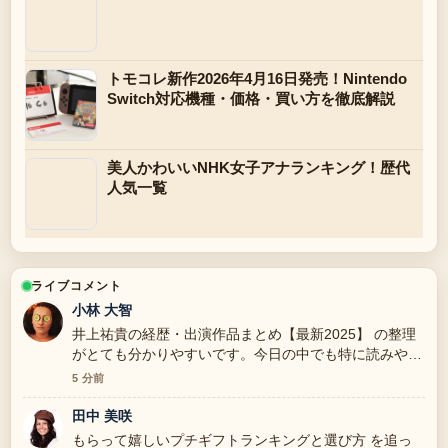
トモコレ新作2026年4月16日発売！Nintendo
Switch対応機種・価格・買い方を徹底解説
美人かわいいNHK女子アナランキング！歴代
人気一覧
ライブコメント
小林 大智
井上祐貴の経歴・出演作品まとめ【最新2025】 の整理
がとても分かりやすいです。今日の中でも特に読みやす
いです。
5 分前
田中 美咲
もらって嬉しいプチギフトランキングと選び方 を追っ