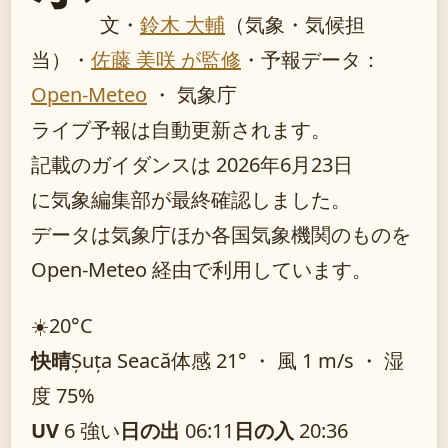
文・
鈴木 大輔
（気象・気候担
当）
・
佐藤 美咲 が監修
・
予報データ：
Open-Meteo
・ 気象庁
ライブ予報は自動更新されます。
記載のガイダンスは 2026年6月23日
に気象編集部が最終確認しました。
データは気象庁ほか各国気象機関のものを
Open-Meteo 経由で利用しています。
☀️
20°
C
快晴
Șuța Seacă
体感 21° ・ 風 1 m/s ・ 湿
度 75%
UV
6 強い
日の出
06:11
日の入
20:36