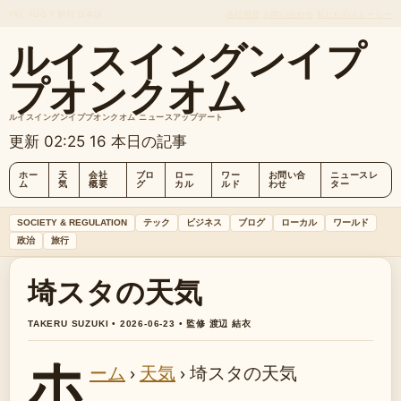
FRI, AUG 7
朝刊
日本語
会社概要
お問い合わせ
私たちのストーリー
ルイスイングンイプ
プオンクオム
ルイスイングンイププオンクオム ニュースアップデート
更新 02:25
16 本日の記事
ホー
天
会社
ブロ
ロー
ワー
お問い合
ニュースレ
ム
気
概要
グ
カル
ルド
わせ
ター
SOCIETY & REGULATION
テック
ビジネス
ブログ
ローカル
ワールド
政治
旅行
埼スタの天気
TAKERU SUZUKI • 2026-06-23 • 監修 渡辺 結衣
ホ
ーム
›
天気
›
埼スタの天気