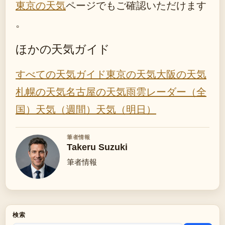
東京の天気
ページでもご確認いただけます
。
ほかの天気ガイド
すべての天気ガイド
東京の天気
大阪の天気
札幌の天気
名古屋の天気
雨雲レーダー（全
国）
天気（週間）
天気（明日）
筆者情報
Takeru Suzuki
筆者情報
検索