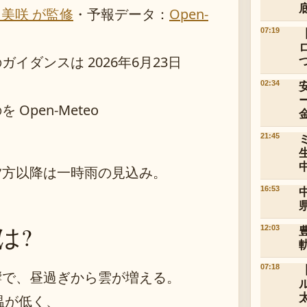
 美咲 が監修
・
予報データ：
Open-
07:19
ダンスは 2026年6月23日
02:34
pen-Meteo
21:45
夕方以降は一時雨の見込み。
16:53
は?
12:03
07:18
響で、昼過ぎから雲が増える。
温が低く、