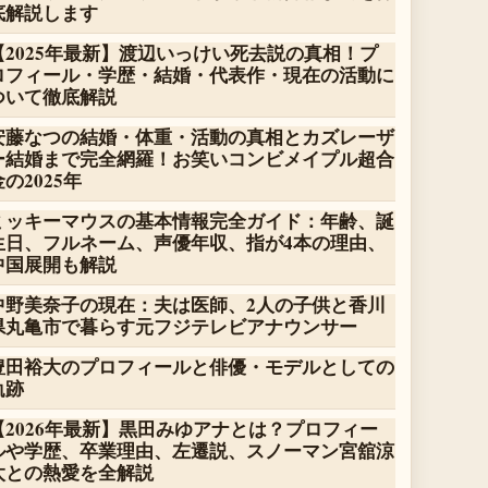
底解説します
【2025年最新】渡辺いっけい死去説の真相！プ
ロフィール・学歴・結婚・代表作・現在の活動に
ついて徹底解説
安藤なつの結婚・体重・活動の真相とカズレーザ
ー結婚まで完全網羅！お笑いコンビメイプル超合
金の2025年
ミッキーマウスの基本情報完全ガイド：年齢、誕
生日、フルネーム、声優年収、指が4本の理由、
中国展開も解説
中野美奈子の現在：夫は医師、2人の子供と香川
県丸亀市で暮らす元フジテレビアナウンサー
豊田裕大のプロフィールと俳優・モデルとしての
軌跡
【2026年最新】黒田みゆアナとは？プロフィー
ルや学歴、卒業理由、左遷説、スノーマン宮舘涼
太との熱愛を全解説