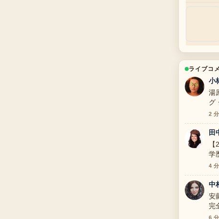
ライブコ
小
湯
グ
て
2 
田
【
学
い
4 
中
安
完
明
6 