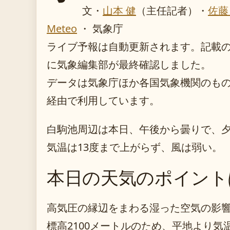
文・
山本 健
（主任記者）
・
佐藤
Meteo
・ 気象庁
ライブ予報は自動更新されます。記載のガイ
に気象編集部が最終確認しました。
データは気象庁ほか各国気象機関のものを O
経由で利用しています。
白駒池周辺は本日、午後から曇りで、
気温は13度まで上がらず、風は弱い。
本日の天気のポイント
高気圧の縁辺をまわる湿った空気の影
標高2100メートルのため、平地より気