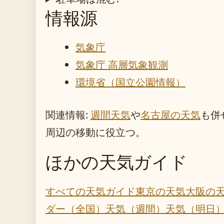
情報源
気象庁
気象庁 高層気象観測
環境省（国立公園情報）
関連情報:
週間天気
や
名古屋の天気
も併
周辺の移動に役立つ。
ほかの天気ガイド
すべての天気ガイド
東京の天気
大阪の
ダー（全国）
天気（週間）
天気（明日