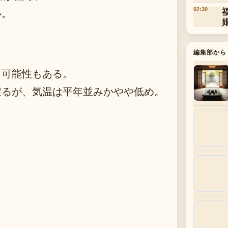
02:30
心。
編集部から
う可能性もある。
戻るが、気温は平年並みかやや低め。