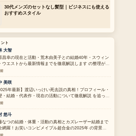
30代メンズのセットなし髪型｜ビジネスにも使える
おすすめスタイル
メント
林 大智
原昌幸の現在と活動・荒木由美子との結婚40年・スウィン
・ウエストから最新情報までを徹底解説します の整理がと
も分かりやすいです。今日の中でも特に読みやすいです。
分前
中 美咲
2025年最新】渡辺いっけい死去説の真相！プロフィール・
歴・結婚・代表作・現在の活動について徹底解説 を追って
ますが、この解説は落ち着いていて信頼できます。
分前
村 悠斗
藤なつの結婚・体重・活動の真相とカズレーザー結婚まで
全網羅！お笑いコンビメイプル超合金の2025年 の背景説
が助かります。ライブ更新を続けてください。
分前