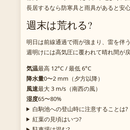
長居するなら防寒具と雨具があると安
週末は荒れる?
明日は前線通過で雨が強まり、雷を伴
週明けには高気圧に覆われて晴れ間が
気温
最高 12°C / 最低 6°C
降水量
0〜2 mm（夕方以降）
風速
最大 3 m/s（南西の風）
湿度
65〜80%
白駒池への登山時に注意することは?
紅葉の見頃はいつ?
駐車場は混む?