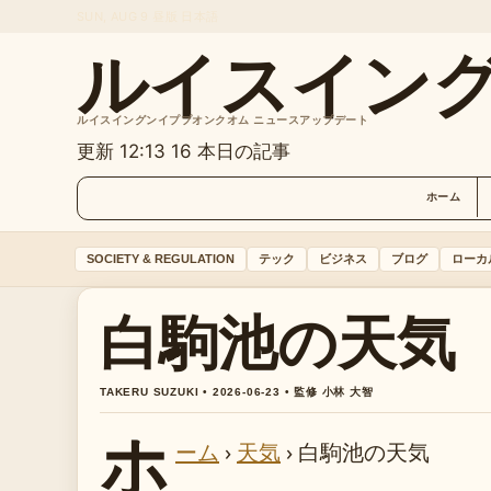
SUN, AUG 9
昼版
日本語
ルイスイン
ルイスイングンイププオンクオム ニュースアップデート
更新 12:13
16 本日の記事
ホーム
SOCIETY & REGULATION
テック
ビジネス
ブログ
ローカ
白駒池の天気
TAKERU SUZUKI • 2026-06-23 • 監修 小林 大智
ホ
ーム
›
天気
›
白駒池の天気