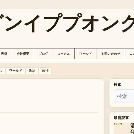
グンイププオン
天気
会社概要
ブログ
ローカル
ワールド
お問い合わせ
ニ
ル
ワールド
政治
旅行
検索
最新記事
12:09