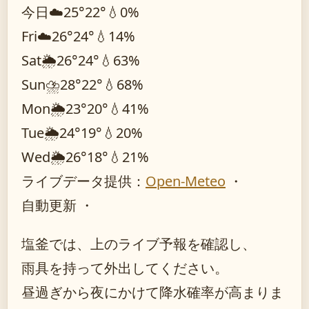
今日
☁️
25°
22°
💧0%
Fri
☁️
26°
24°
💧14%
Sat
🌦️
26°
24°
💧63%
Sun
⛈️
28°
22°
💧68%
Mon
🌦️
23°
20°
💧41%
Tue
🌦️
24°
19°
💧20%
Wed
🌦️
26°
18°
💧21%
ライブデータ提供：
Open-Meteo
・
自動更新 ・
塩釜では、上のライブ予報を確認し、
雨具を持って外出してください。
昼過ぎから夜にかけて降水確率が高まりま