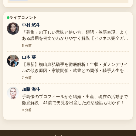
ライブコメント
中村 悠斗
「募集」の正しい意味と使い方、類語・英語表現、よく
ある誤用を例文でわかりやすく解説【ビジネス完全ガイ
ド】 の背景説明が助かります。ライブ更新を続けてく
5 分前
ださい。
山本 葵
【最新】横山典弘騎手を徹底解析！年収・ダノンデサイ
ルの傾き原因・家族関係・武豊との関係・騎手人生を一
挙解説 の報道は丁寧で、流れを追いやすいです。
7 分前
加藤 海斗
手島優のプロフィールから結婚・出産、現在の活動まで
徹底解説！41歳で男児を出産した妊活秘話も明かす！
周辺の検証がしっかりしていて安心感があります。
9 分前