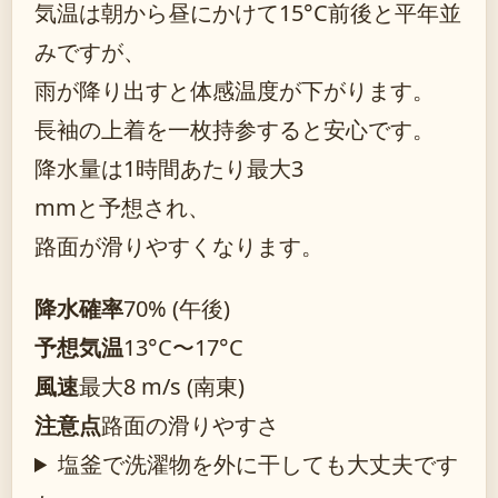
気温は朝から昼にかけて15°C前後と平年並
みですが、
雨が降り出すと体感温度が下がります。
長袖の上着を一枚持参すると安心です。
降水量は1時間あたり最大3
mmと予想され、
路面が滑りやすくなります。
降水確率
70% (午後)
予想気温
13°C〜17°C
風速
最大8 m/s (南東)
注意点
路面の滑りやすさ
塩釜で洗濯物を外に干しても大丈夫です