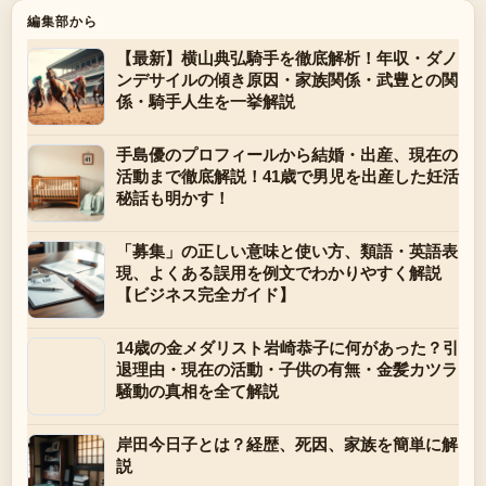
編集部から
【最新】横山典弘騎手を徹底解析！年収・ダノ
ンデサイルの傾き原因・家族関係・武豊との関
係・騎手人生を一挙解説
手島優のプロフィールから結婚・出産、現在の
活動まで徹底解説！41歳で男児を出産した妊活
秘話も明かす！
「募集」の正しい意味と使い方、類語・英語表
現、よくある誤用を例文でわかりやすく解説
【ビジネス完全ガイド】
14歳の金メダリスト岩崎恭子に何があった？引
退理由・現在の活動・子供の有無・金髪カツラ
騒動の真相を全て解説
岸田今日子とは？経歴、死因、家族を簡単に解
説