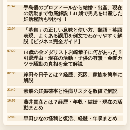
手島優のプロフィールから結婚・出産、現在
21:42
の活動まで徹底解説！41歳で男児を出産した
妊活秘話も明かす！
「募集」の正しい意味と使い方、類語・英語
12:04
表現、よくある誤用を例文でわかりやすく解
説【ビジネス完全ガイド】
14歳の金メダリスト岩崎恭子に何があった？
07:20
引退理由・現在の活動・子供の有無・金髪カ
ツラ騒動の真相を全て解説
岸田今日子とは？経歴、死因、家族を簡単に
02:30
解説
素股の妊娠確率と性病リスクを数値で解説
21:40
藤井貴彦とは？経歴・年収・結婚・現在の活
16:53
動まとめ
早田ひなの怪我と復活、経歴・年収まとめ
12:05