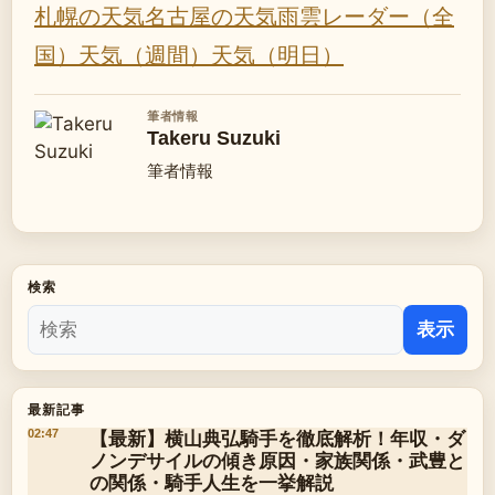
札幌の天気
名古屋の天気
雨雲レーダー（全
国）
天気（週間）
天気（明日）
筆者情報
Takeru Suzuki
筆者情報
検索
表示
最新記事
【最新】横山典弘騎手を徹底解析！年収・ダ
02:47
ノンデサイルの傾き原因・家族関係・武豊と
の関係・騎手人生を一挙解説