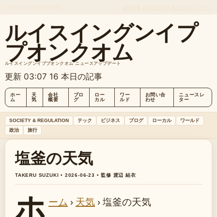
THU, AUG 6
朝刊
日本語
会社概要
お問い合わせ
私たちのストーリー
ルイスイングンイプ
プオンクオム
ルイスイングンイププオンクオム ニュースアップデート
更新 03:07
16 本日の記事
ホー
天
会社
ブロ
ロー
ワー
お問い合
ニュースレ
ム
気
概要
グ
カル
ルド
わせ
ター
SOCIETY & REGULATION
テック
ビジネス
ブログ
ローカル
ワールド
政治
旅行
塩釜の天気
TAKERU SUZUKI • 2026-06-23 • 監修 渡辺 結衣
ホ
ーム
›
天気
›
塩釜の天気