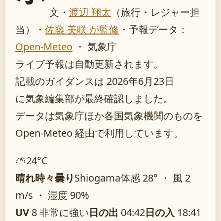
文・
渡辺 翔太
（旅行・レジャー担
当）
・
佐藤 美咲 が監修
・
予報データ：
Open-Meteo
・ 気象庁
ライブ予報は自動更新されます。
記載のガイダンスは 2026年6月23日
に気象編集部が最終確認しました。
データは気象庁ほか各国気象機関のものを
Open-Meteo 経由で利用しています。
⛅
24°
C
晴れ時々曇り
Shiogama
体感 28° ・ 風 2
m/s ・ 湿度 90%
UV
8 非常に強い
日の出
04:42
日の入
18:41