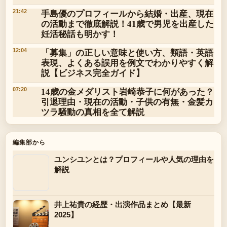
手島優のプロフィールから結婚・出産、現在
21:42
の活動まで徹底解説！41歳で男児を出産した
妊活秘話も明かす！
「募集」の正しい意味と使い方、類語・英語
12:04
表現、よくある誤用を例文でわかりやすく解
説【ビジネス完全ガイド】
14歳の金メダリスト岩崎恭子に何があった？
07:20
引退理由・現在の活動・子供の有無・金髪カ
ツラ騒動の真相を全て解説
編集部から
ユンシユンとは？プロフィールや人気の理由を
解説
井上祐貴の経歴・出演作品まとめ【最新
2025】