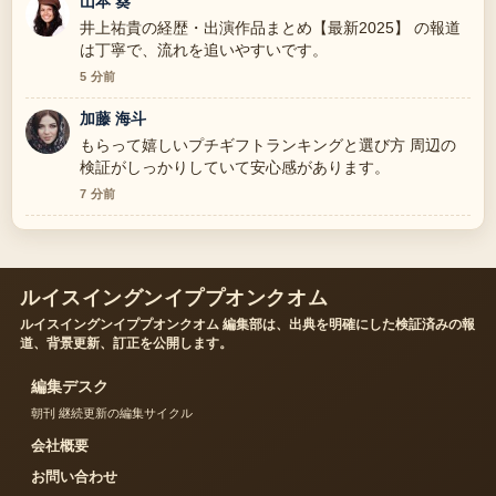
山本 葵
井上祐貴の経歴・出演作品まとめ【最新2025】 の報道
は丁寧で、流れを追いやすいです。
5 分前
加藤 海斗
もらって嬉しいプチギフトランキングと選び方 周辺の
検証がしっかりしていて安心感があります。
7 分前
ルイスイングンイププオンクオム
ルイスイングンイププオンクオム 編集部は、出典を明確にした検証済みの報
道、背景更新、訂正を公開します。
編集デスク
朝刊 継続更新の編集サイクル
会社概要
お問い合わせ