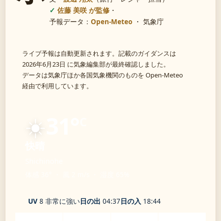
佐藤 美咲 が監修
・
予報データ：
Open-Meteo
・ 気象庁
ライブ予報は自動更新されます。記載のガイダンスは
2026年6月23日 に気象編集部が最終確認しました。
データは気象庁ほか各国気象機関のものを Open-Meteo
経由で利用しています。
☀️
31°
C
快晴
Shichinohe
体感 36° ・ 風 2 m/s ・ 湿度 65%
UV
8 非常に強い
日の出
04:37
日の入
18:44