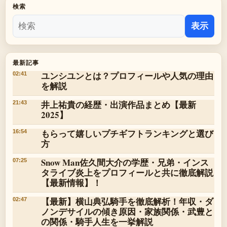
検索
表示
最新記事
ユンシユンとは？プロフィールや人気の理由
02:41
を解説
井上祐貴の経歴・出演作品まとめ【最新
21:43
2025】
もらって嬉しいプチギフトランキングと選び
16:54
方
Snow Man佐久間大介の学歴・兄弟・インス
07:25
タライブ炎上をプロフィールと共に徹底解説
【最新情報】！
【最新】横山典弘騎手を徹底解析！年収・ダ
02:47
ノンデサイルの傾き原因・家族関係・武豊と
の関係・騎手人生を一挙解説