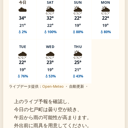
今日
SAT
SUN
MON
☁️
🌦️
🌦️
🌦️
34°
32°
22°
22°
21°
22°
19°
19°
💧2%
💧100%
💧88%
💧80%
TUE
WED
THU
🌧️
🌧️
🌦️
22°
23°
25°
19°
19°
21°
💧76%
💧53%
💧43%
ライブデータ提供：
Open-Meteo
・ 自動更新 ・
上のライブ予報を確認し、
今日の七戸町は曇り空が続き、
午后から雨の可能性が高まります。
外出前に雨具を用意してください。