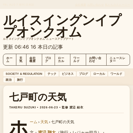
FRI, AUG 7
朝刊
日本語
会社概要
お問い合わせ
私たちのストーリー
ルイスイングンイプ
プオンクオム
ルイスイングンイププオンクオム ニュースアップデート
更新 06:46
16 本日の記事
ホー
天
会社
ブロ
ロー
ワー
お問い合
ニュースレ
ム
気
概要
グ
カル
ルド
わせ
ター
SOCIETY & REGULATION
テック
ビジネス
ブログ
ローカル
ワールド
政治
旅行
七戸町の天気
TAKERU SUZUKI • 2026-06-23 • 監修 渡辺 結衣
ホ
ーム
›
天気
›
七戸町の天気
文・
渡辺 翔太
（旅行・レジャー担当）
・