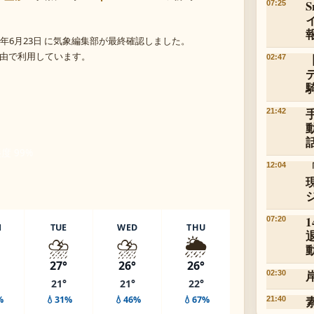
07:25
年6月23日 に気象編集部が最終確認しました。
 経由で利用しています。
02:47
21:42
湿度 99%
12:04
07:20
N
TUE
WED
THU
️
⛈️
⛈️
🌦️
27°
26°
26°
02:30
21°
21°
22°
%
💧31%
💧46%
💧67%
21:40