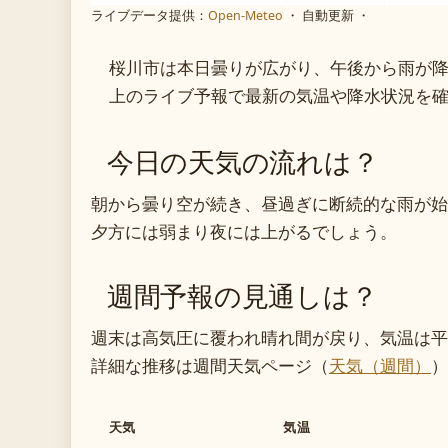
ライブデータ提供：
Open-Meteo
・ 自動更新 ・
桜川市は本日曇りが広がり、午後から雨が
上のライブ予報で最新の気温や降水状況を
今日の天気の流れは？
朝から曇り空が続き、昼過ぎに断続的な雨が始
夕方には弱まり夜には上がるでしょう。
週間予報の見通しは？
週末は高気圧に覆われ晴れ間が戻り、気温は平
詳細な推移は週間天気ページ（
天気（週間）
）
天気
気温