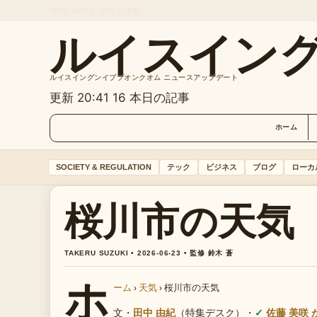
THU, AUG 6
夕刊
日本語
ルイスイン
ルイスイングンイププオンクオム ニュースアップデート
更新 20:41
16 本日の記事
ホーム
SOCIETY & REGULATION
テック
ビジネス
ブログ
ローカ
桜川市の天気
TAKERU SUZUKI • 2026-06-23 • 監修 鈴木 蒼
ホ
ーム
›
天気
›
桜川市の天気
文・
田中 由紀
（特集デスク）
・
佐藤 美咲 