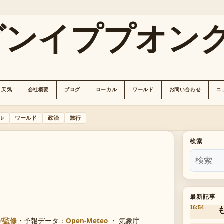
グンイププオン
天気
会社概要
ブログ
ローカル
ワールド
お問い合わせ
ニ
ル
ワールド
政治
旅行
検索
最新記事
16:54
が監修
・
予報データ：
Open-Meteo
・ 気象庁