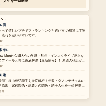
人生を一挙解説
メント
本 葵
らって嬉しいプチギフトランキングと選び方 の報道は丁寧
、流れを追いやすいです。
分前
藤 海斗
now Man佐久間大介の学歴・兄弟・インスタライブ炎上を
ロフィールと共に徹底解説【最新情報】！ 周辺の検証がし
かりしていて安心感があります。
分前
橋 蓮
最新】横山典弘騎手を徹底解析！年収・ダノンデサイルの
き原因・家族関係・武豊との関係・騎手人生を一挙解説 の
理がとても分かりやすいです。今日の中でも特に読みやす
 分前
です。