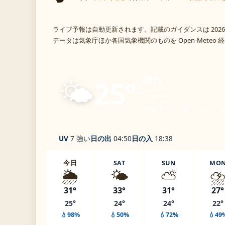
ライブ予報は自動更新されます。記載のガイダンスは 2026
データは気象庁ほか各国気象機関のものを Open-Meteo
🌤️
晴れ
25°
C
Inashiki
体感 31° ・ 風 1 m/s ・ 
UV
7 強い
日の出
04:50
日の入
18:38
今日
SAT
SUN
MO
🌦️
🌤️
⛅
⛈
31°
33°
31°
27°
25°
24°
24°
22°
💧98%
💧50%
💧72%
💧49