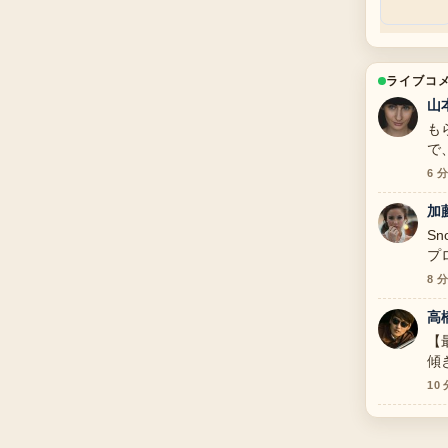
ライブコ
山
も
で
6 
加
S
プ
っ
8 
高
【
傾
整
10
い