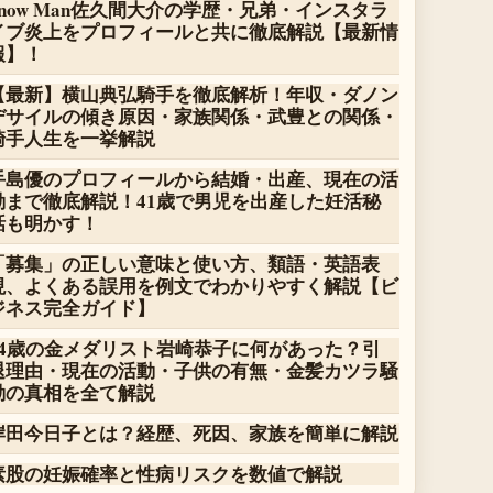
Snow Man佐久間大介の学歴・兄弟・インスタラ
イブ炎上をプロフィールと共に徹底解説【最新情
報】！
【最新】横山典弘騎手を徹底解析！年収・ダノン
デサイルの傾き原因・家族関係・武豊との関係・
騎手人生を一挙解説
手島優のプロフィールから結婚・出産、現在の活
動まで徹底解説！41歳で男児を出産した妊活秘
話も明かす！
「募集」の正しい意味と使い方、類語・英語表
現、よくある誤用を例文でわかりやすく解説【ビ
ジネス完全ガイド】
14歳の金メダリスト岩崎恭子に何があった？引
退理由・現在の活動・子供の有無・金髪カツラ騒
動の真相を全て解説
岸田今日子とは？経歴、死因、家族を簡単に解説
素股の妊娠確率と性病リスクを数値で解説