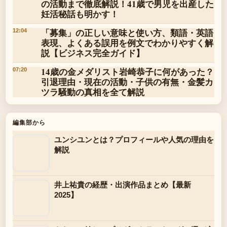
の活動まで徹底解説！41歳で男児を出産した
妊活秘話も明かす！
「募集」の正しい意味と使い方、類語・英語
12:04
表現、よくある誤用を例文でわかりやすく解
説【ビジネス完全ガイド】
14歳の金メダリスト岩崎恭子に何があった？
07:20
引退理由・現在の活動・子供の有無・金髪カ
ツラ騒動の真相を全て解説
編集部から
ユンシユンとは？プロフィールや人気の理由を
解説
井上祐貴の経歴・出演作品まとめ【最新
2025】