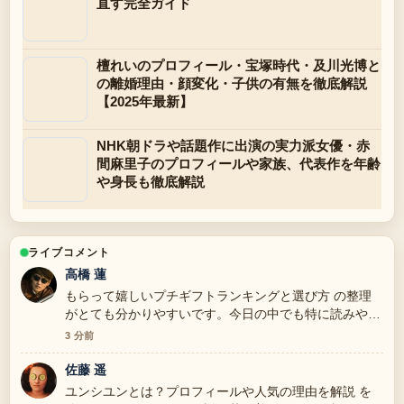
直す完全ガイド
檀れいのプロフィール・宝塚時代・及川光博と
の離婚理由・顔変化・子供の有無を徹底解説
【2025年最新】
NHK朝ドラや話題作に出演の実力派女優・赤
間麻里子のプロフィールや家族、代表作を年齢
や身長も徹底解説
ライブコメント
高橋 蓮
もらって嬉しいプチギフトランキングと選び方 の整理
がとても分かりやすいです。今日の中でも特に読みやす
いです。
3 分前
佐藤 遥
ユンシユンとは？プロフィールや人気の理由を解説 を