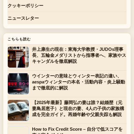
クッキーポリシー
ニュースレター
こちらも読む
井上康生の現在：東海大学教授・JUDOs理事
長、五輪金メダリストから指導者へ、家族やス
キャンダルを徹底解説
ウインターの意味とウィンター表記の違い、
aespaウィンターの本名・活動内容・炎上騒動
まで徹底的に解説
【2025年最新】藤岡弘の妻は誰？結婚歴（元
妻鳥居恵子）と現在の妻、4人の子供の家族構
成を完全ガイド。再婚年齢や父親失踪も解説
How to Fix Credit Score – 自分で低スコアを