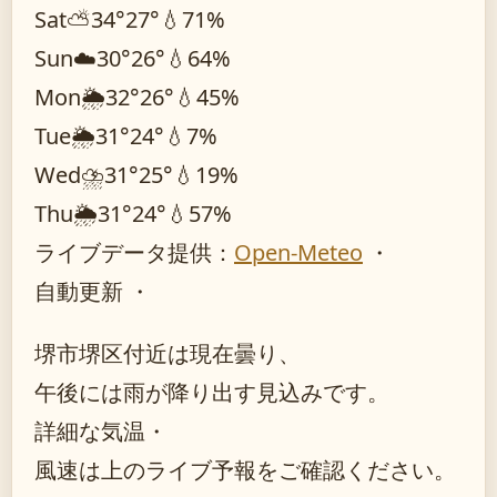
Sat
⛅
34°
27°
💧71%
Sun
☁️
30°
26°
💧64%
Mon
🌦️
32°
26°
💧45%
Tue
🌦️
31°
24°
💧7%
Wed
⛈️
31°
25°
💧19%
Thu
🌦️
31°
24°
💧57%
ライブデータ提供：
Open-Meteo
・
自動更新 ・
堺市堺区付近は現在曇り、
午後には雨が降り出す見込みです。
詳細な気温・
風速は上のライブ予報をご確認ください。