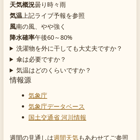
天気概況
曇り時々雨
気温
上記ライブ予報を参照
風
南の風、やや強く
降水確率
午後60～80%
洗濯物を外に干しても大丈夫ですか？
傘は必要ですか？
気温はどのくらいですか？
情報源
気象庁
気象庁データベース
国土交通省 河川情報
週間の見通しは
週間天気
もあわせてご参照