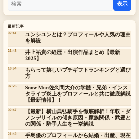
表示
最新記事
ユンシユンとは？プロフィールや人気の理由
02:41
を解説
井上祐貴の経歴・出演作品まとめ【最新
21:43
2025】
もらって嬉しいプチギフトランキングと選び
16:54
方
Snow Man佐久間大介の学歴・兄弟・インス
07:25
タライブ炎上をプロフィールと共に徹底解説
【最新情報】！
【最新】横山典弘騎手を徹底解析！年収・ダ
02:47
ノンデサイルの傾き原因・家族関係・武豊と
の関係・騎手人生を一挙解説
手島優のプロフィールから結婚・出産、現在
21:42