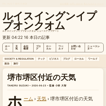
FRI, AUG 7
朝刊
日本語
会社概要
お問い合わせ
私たちのストーリー
ルイスイングンイプ
プオンクオム
ルイスイングンイププオンクオム ニュースアップデート
更新 04:22
16 本日の記事
ホー
天
会社
ブロ
ロー
ワー
お問い合
ニュースレ
ム
気
概要
グ
カル
ルド
わせ
ター
SOCIETY & REGULATION
テック
ビジネス
ブログ
ローカル
ワールド
政治
旅行
堺市堺区付近の天気
TAKERU SUZUKI • 2026-06-23 • 監修 小林 大智
ホ
ーム
›
天気
›
堺市堺区付近の天気