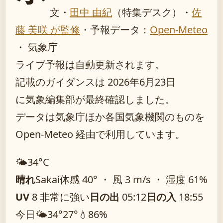
文・
田中 由紀
（特集デスク）
・
佐
藤 美咲 が監修
・
予報データ：
Open-Meteo
・ 気象庁
ライブ予報は自動更新されます。
記載のガイダンスは 2026年6月23日
に気象編集部が最終確認しました。
データは気象庁ほか各国気象機関のものを
Open-Meteo 経由で利用しています。
🌤️
34°
C
晴れ
Sakai
体感 40° ・ 風 3 m/s ・ 湿度 61%
UV
8 非常に強い
日の出
05:12
日の入
18:55
今日
🌤️
34°
27°
💧86%