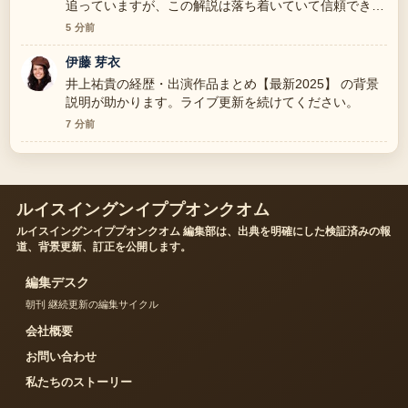
追っていますが、この解説は落ち着いていて信頼できま
す。
5 分前
伊藤 芽衣
井上祐貴の経歴・出演作品まとめ【最新2025】 の背景
説明が助かります。ライブ更新を続けてください。
7 分前
ルイスイングンイププオンクオム
ルイスイングンイププオンクオム 編集部は、出典を明確にした検証済みの報
道、背景更新、訂正を公開します。
編集デスク
朝刊 継続更新の編集サイクル
会社概要
お問い合わせ
私たちのストーリー