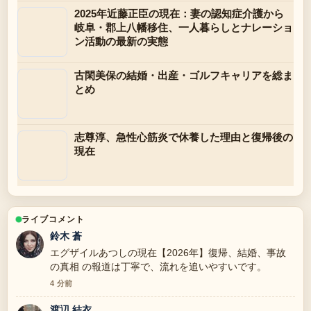
2025年近藤正臣の現在：妻の認知症介護から
岐阜・郡上八幡移住、一人暮らしとナレーショ
ン活動の最新の実態
古閑美保の結婚・出産・ゴルフキャリアを総ま
とめ
志尊淳、急性心筋炎で休養した理由と復帰後の
現在
ライブコメント
鈴木 蒼
エグザイルあつしの現在【2026年】復帰、結婚、事故
の真相 の報道は丁寧で、流れを追いやすいです。
4 分前
渡辺 結衣