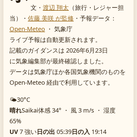
文・
渡辺 翔太
（旅行・レジャー担
当）
・
佐藤 美咲 が監修
・
予報データ：
Open-Meteo
・ 気象庁
ライブ予報は自動更新されます。
記載のガイダンスは 2026年6月23日
に気象編集部が最終確認しました。
データは気象庁ほか各国気象機関のものを
Open-Meteo 経由で利用しています。
🌤️
30°
C
晴れ
Saikai
体感 34° ・ 風 3 m/s ・ 湿度
65%
UV
7 強い
日の出
05:39
日の入
19:14