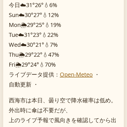
今日
☁️
31°
26°
💧6%
Sun
☁️
30°
27°
💧12%
Mon
🌦️
29°
25°
💧19%
Tue
☁️
31°
23°
💧22%
Wed
☁️
30°
21°
💧7%
Thu
🌦️
29°
22°
💧47%
Fri
🌦️
29°
24°
💧70%
ライブデータ提供：
Open-Meteo
・
自動更新 ・
西海市は本日、曇り空で降水確率は低め。
外出時に傘は不要だが、
上のライブ予報で風向きを確認してから出