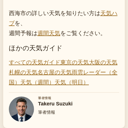
西海市の詳しい天気を知りたい方は
天気ハ
ブ
を、
週間予報は
週間天気
をご覧ください。
ほかの天気ガイド
すべての天気ガイド
東京の天気
大阪の天気
札幌の天気
名古屋の天気
雨雲レーダー（全
国）
天気（週間）
天気（明日）
筆者情報
Takeru Suzuki
筆者情報