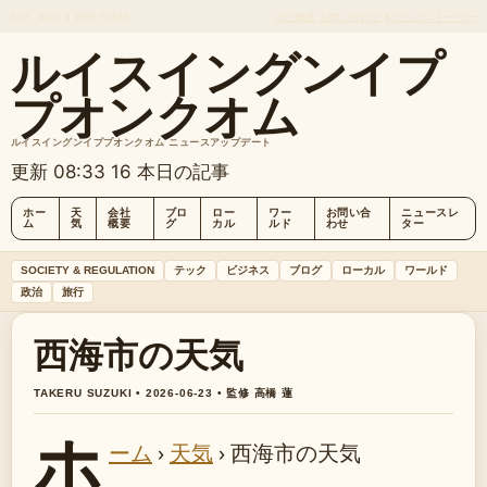
SAT, AUG 8
朝刊
日本語
会社概要
お問い合わせ
私たちのストーリー
ルイスイングンイプ
プオンクオム
ルイスイングンイププオンクオム ニュースアップデート
更新 08:33
16 本日の記事
ホー
天
会社
ブロ
ロー
ワー
お問い合
ニュースレ
ム
気
概要
グ
カル
ルド
わせ
ター
SOCIETY & REGULATION
テック
ビジネス
ブログ
ローカル
ワールド
政治
旅行
西海市の天気
TAKERU SUZUKI • 2026-06-23 • 監修 高橋 蓮
ホ
ーム
›
天気
›
西海市の天気