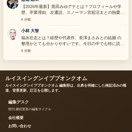
【2026年最新】黒田みゆアナとは？プロフィールや学
歴、卒業理由、左遷説、スノーマン宮舘涼太との熱愛を
全解説 周辺の検証がしっかりしていて安心感がありま
6 分前
す。
小林 大智
福永壮志とは？経歴や代表作、長澤まさみとの結婚 の
整理がとても分かりやすいです。今日の中でも特に読み
やすいです。
8 分前
ルイスイングンイププオンクオム
ルイスイングンイププオンクオム 編集部は、出典を明確にした検証済みの報
道、背景更新、訂正を公開します。
編集デスク
朝刊 継続更新の編集サイクル
会社概要
お問い合わせ