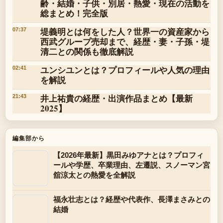
齢・結婚・子供・別居・熱愛・現在の活動を
総まとめ！完全版
堤義明とは何をした人？世界一の資産家から
07:37
西武グループ売却まで、経歴・妻・子孫・堤
清二との関係も徹底解説
ユンシユンとは？プロフィールや人気の理由
02:41
を解説
井上祐貴の経歴・出演作品まとめ【最新
21:43
2025】
編集部から
【2026年最新】黒田みゆアナとは？プロフィ
ールや学歴、卒業理由、左遷説、スノーマン宮
舘涼太との熱愛を全解説
福永壮志とは？経歴や代表作、長澤まさみとの
結婚