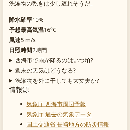
洗濯物の乾きは少し遅れそうだ。
降水確率
10%
予想最高気温
16°C
風速
5 m/s
日照時間
2時間
西海市で雨が降るのはいつ頃?
週末の天気はどうなる?
洗濯物を外に干しても大丈夫か?
情報源
気象庁 西海市周辺予報
気象庁 過去の気象データ
国土交通省 長崎地方の防災情報