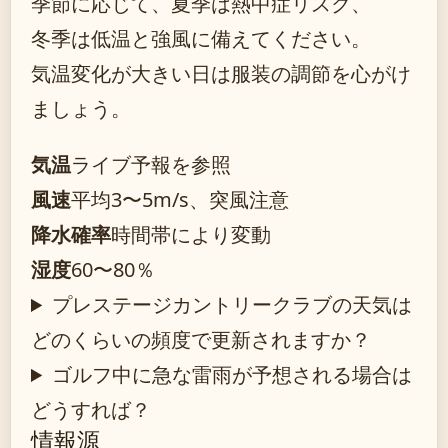
季節に応じて、夏季は熱中症リスク、
冬季は低温と強風に備えてください。
気温変化が大きい日は服装の調節を心がけ
ましょう。
気温
ライブ予報を参照
風速
平均3〜5m/s、突風注意
降水確率
時間帯により変動
湿度
60〜80％
プレステージカントリークラブの天気は
どのくらいの頻度で更新されますか？
ゴルフ中に急な雷雨が予想される場合は
どうすれば？
情報源