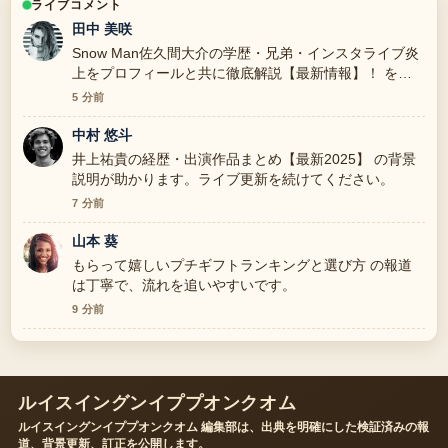
ライブコメント
田中 美咲
Snow Man佐久間大介の学歴・兄弟・インスタライブ炎
上をプロフィールと共に徹底解説【最新情報】！ を追
っていますが、この解説は落ち着いていて信頼できま
5 分前
す。
中村 悠斗
井上祐貴の経歴・出演作品まとめ【最新2025】 の背景
説明が助かります。ライブ更新を続けてください。
7 分前
山本 葵
もらって嬉しいプチギフトランキングと選び方 の報道
は丁寧で、流れを追いやすいです。
9 分前
ルイスイングンイププオンクオム
ルイスイングンイププオンクオム 編集部は、出典を明確にした検証済みの報
道、背景更新、訂正を公開します。