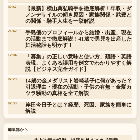
【最新】横山典弘騎手を徹底解析！年収・ダ
02:47
ノンデサイルの傾き原因・家族関係・武豊と
の関係・騎手人生を一挙解説
手島優のプロフィールから結婚・出産、現在
21:42
の活動まで徹底解説！41歳で男児を出産した
妊活秘話も明かす！
「募集」の正しい意味と使い方、類語・英語
12:04
表現、よくある誤用を例文でわかりやすく解
説【ビジネス完全ガイド】
14歳の金メダリスト岩崎恭子に何があった？
07:20
引退理由・現在の活動・子供の有無・金髪カ
ツラ騒動の真相を全て解説
岸田今日子とは？経歴、死因、家族を簡単に
02:30
解説
編集部から