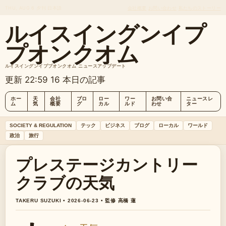
THU, AUG 6
夕刊
日本語
会社概要
お問い合わせ
私たちのストーリー
ルイスイングンイプ
プオンクオム
ルイスイングンイププオンクオム ニュースアップデート
更新 22:59
16 本日の記事
ホー
天
会社
ブロ
ロー
ワー
お問い合
ニュースレ
ム
気
概要
グ
カル
ルド
わせ
ター
SOCIETY & REGULATION
テック
ビジネス
ブログ
ローカル
ワールド
政治
旅行
プレステージカントリー
クラブの天気
TAKERU SUZUKI • 2026-06-23 • 監修 高橋 蓮