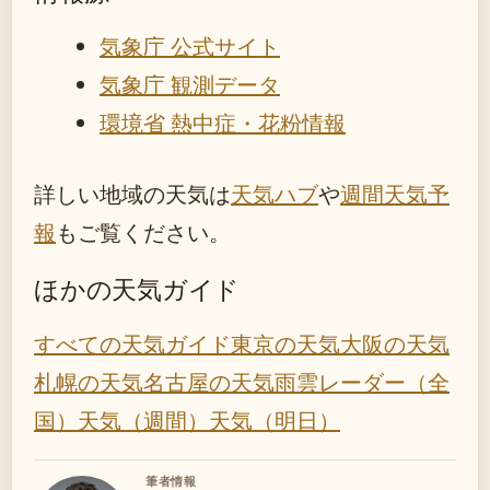
気象庁 公式サイト
気象庁 観測データ
環境省 熱中症・花粉情報
詳しい地域の天気は
天気ハブ
や
週間天気予
報
もご覧ください。
ほかの天気ガイド
すべての天気ガイド
東京の天気
大阪の天気
札幌の天気
名古屋の天気
雨雲レーダー（全
国）
天気（週間）
天気（明日）
筆者情報