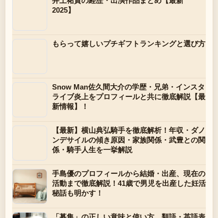
井上祐貴の経歴・出演作品まとめ【最新
2025】
もらって嬉しいプチギフトランキングと選び方
Snow Man佐久間大介の学歴・兄弟・インスタ
ライブ炎上をプロフィールと共に徹底解説【最
新情報】！
【最新】横山典弘騎手を徹底解析！年収・ダノ
ンデサイルの傾き原因・家族関係・武豊との関
係・騎手人生を一挙解説
手島優のプロフィールから結婚・出産、現在の
活動まで徹底解説！41歳で男児を出産した妊活
秘話も明かす！
「募集」の正しい意味と使い方、類語・英語表