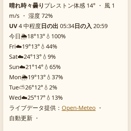
晴れ時々曇り
プレストン
体感 14° ・ 風 1
m/s ・ 湿度 72%
UV
4 中程度
日の出
05:34
日の入
20:59
今日
🌦️
18°
13°
💧100%
Fri
☁️
19°
13°
💧44%
Sat
☁️
24°
13°
💧9%
Sun
☁️
21°
14°
💧65%
Mon
🌦️
19°
13°
💧37%
Tue
⛅
26°
12°
💧2%
Wed
☁️
25°
17°
💧13%
ライブデータ提供：
Open-Meteo
・
自動更新 ・