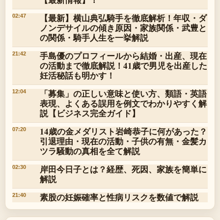
【最新】横山典弘騎手を徹底解析！年収・ダ
02:47
ノンデサイルの傾き原因・家族関係・武豊と
の関係・騎手人生を一挙解説
手島優のプロフィールから結婚・出産、現在
21:42
の活動まで徹底解説！41歳で男児を出産した
妊活秘話も明かす！
「募集」の正しい意味と使い方、類語・英語
12:04
表現、よくある誤用を例文でわかりやすく解
説【ビジネス完全ガイド】
14歳の金メダリスト岩崎恭子に何があった？
07:20
引退理由・現在の活動・子供の有無・金髪カ
ツラ騒動の真相を全て解説
岸田今日子とは？経歴、死因、家族を簡単に
02:30
解説
素股の妊娠確率と性病リスクを数値で解説
21:40