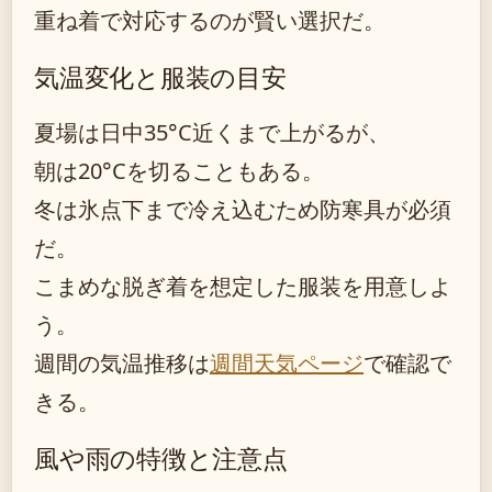
重ね着で対応するのが賢い選択だ。
気温変化と服装の目安
夏場は日中35°C近くまで上がるが、
朝は20°Cを切ることもある。
冬は氷点下まで冷え込むため防寒具が必須
だ。
こまめな脱ぎ着を想定した服装を用意しよ
う。
週間の気温推移は
週間天気ページ
で確認で
きる。
風や雨の特徴と注意点