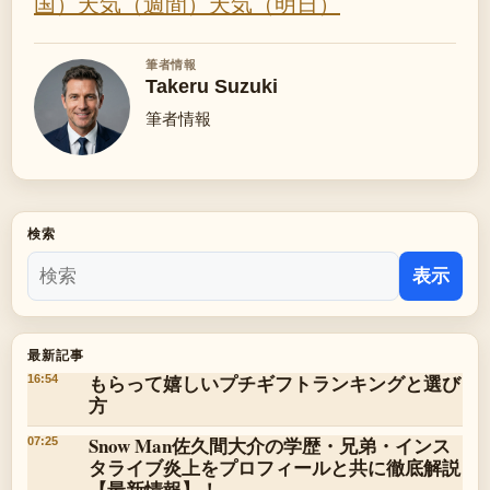
国）
天気（週間）
天気（明日）
筆者情報
Takeru Suzuki
筆者情報
検索
表示
最新記事
もらって嬉しいプチギフトランキングと選び
16:54
方
Snow Man佐久間大介の学歴・兄弟・インス
07:25
タライブ炎上をプロフィールと共に徹底解説
【最新情報】！