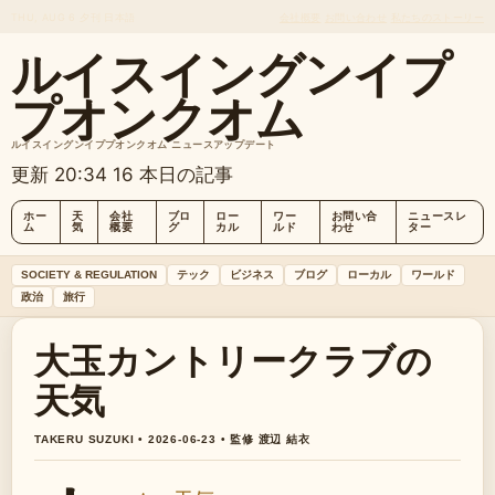
THU, AUG 6
夕刊
日本語
会社概要
お問い合わせ
私たちのストーリー
ルイスイングンイプ
プオンクオム
ルイスイングンイププオンクオム ニュースアップデート
更新 20:34
16 本日の記事
ホー
天
会社
ブロ
ロー
ワー
お問い合
ニュースレ
ム
気
概要
グ
カル
ルド
わせ
ター
SOCIETY & REGULATION
テック
ビジネス
ブログ
ローカル
ワールド
政治
旅行
大玉カントリークラブの
天気
TAKERU SUZUKI • 2026-06-23 • 監修 渡辺 結衣