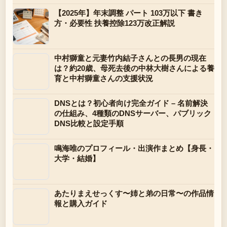
【2025年】年末調整 パート 103万以下 書き
方・必要性 扶養控除123万改正解説
中村獅童と元妻竹内結子さんとの長男の現在
は？約20歳、母死去後の中林大樹さんによる養
育と中村獅童さんの支援状況
DNSとは？初心者向け完全ガイド – 名前解決
の仕組み、4種類のDNSサーバー、パブリック
DNS比較と設定手順
鳴海唯のプロフィール・出演作まとめ【身長・
大学・結婚】
あたりまえせっくす〜姉と弟の日常〜の作品情
報と購入ガイド