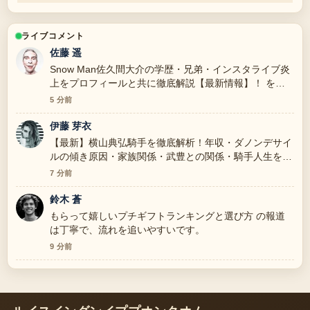
ライブコメント
佐藤 遥
Snow Man佐久間大介の学歴・兄弟・インスタライブ炎
上をプロフィールと共に徹底解説【最新情報】！ を追
っていますが、この解説は落ち着いていて信頼できま
5 分前
す。
伊藤 芽衣
【最新】横山典弘騎手を徹底解析！年収・ダノンデサイ
ルの傾き原因・家族関係・武豊との関係・騎手人生を一
挙解説 の背景説明が助かります。ライブ更新を続けて
7 分前
ください。
鈴木 蒼
もらって嬉しいプチギフトランキングと選び方 の報道
は丁寧で、流れを追いやすいです。
9 分前