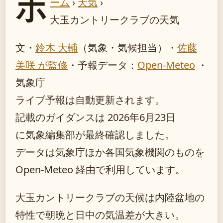
ホ
ーム
›
天気
›
大玉カントリークラブの天気
文・
鈴木 大輔
（気象・気候担当）
・
佐藤
美咲 が監修
・
予報データ：
Open-Meteo
・
気象庁
ライブ予報は自動更新されます。
記載のガイダンスは 2026年6月23日
に気象編集部が最終確認しました。
データは気象庁ほか各国気象機関のものを
Open-Meteo 経由で利用しています。
大玉カントリークラブの天候は内陸盆地の
特性で朝晩と日中の気温差が大きい。