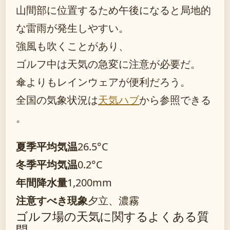
山間部に位置するため午後になると局地的
な雷雨が発生しやすい。
強風も吹くことがあり、
ゴルフ中は天気の急変に注意が必要だ。
傘よりもレインウェアが便利だろう。
全国の気象状況は
天気ハブ
から参照できる
。
夏季平均気温
26.5°C
冬季平均気温
0.2°C
年間降水量
1,200mm
注意すべき現象
夕立、濃霧
ゴルフ場の天気に関するよくある質
問