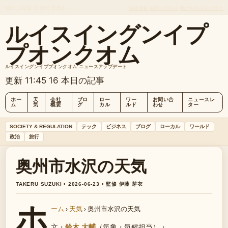
MON, AUG 10
朝刊
日本語
会社概要
お問い合わせ
私たちのストーリー
ルイスイングンイプ
プオンクオム
ルイスイングンイププオンクオム ニュースアップデート
更新 11:45
16 本日の記事
ホー
天
会社
ブロ
ロー
ワー
お問い合
ニュースレ
ム
気
概要
グ
カル
ルド
わせ
ター
SOCIETY & REGULATION
テック
ビジネス
ブログ
ローカル
ワールド
政治
旅行
奥州市水沢の天気
TAKERU SUZUKI • 2026-06-23 • 監修 伊藤 芽衣
ホ
ーム
›
天気
›
奥州市水沢の天気
文・
鈴木 大輔
（気象・気候担当）
・