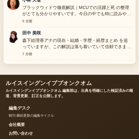
ブラックウィドウ徹底解説｜MCUでの活躍と死 の整理
がとても分かりやすいです。今日の中でも特に読みやす
いです。
5 分前
田中 美咲
森下絵理香アナの現在・結婚・学歴・経歴まとめ を追
っていますが、この解説は落ち着いていて信頼できま
す。
7 分前
ルイスイングンイププオンクオム
ルイスイングンイププオンクオム 編集部は、出典を明確にした検証済みの報
道、背景更新、訂正を公開します。
編集デスク
朝刊 継続更新の編集サイクル
会社概要
お問い合わせ