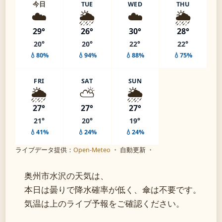
今日
TUE
WED
THU
☁️
🌦️
☁️
🌦️
29°
26°
30°
28°
20°
20°
22°
22°
💧80%
💧94%
💧88%
💧75%
FRI
SAT
SUN
🌦️
⛅
🌦️
27°
27°
27°
21°
20°
19°
💧41%
💧24%
💧24%
ライブデータ提供：
Open-Meteo
・ 自動更新 ・
奥州市水沢の天気は、
本日は曇りで降水確率が低く、傘は不要です。
気温は上のライブ予報をご確認ください。