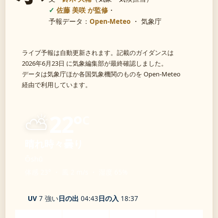
佐藤 美咲 が監修
・
予報データ：
Open-Meteo
・ 気象庁
ライブ予報は自動更新されます。記載のガイダンスは
2026年6月23日 に気象編集部が最終確認しました。
データは気象庁ほか各国気象機関のものを Open-Meteo
経由で利用しています。
⛅
22°
C
晴れ時々曇り
Ōshū
体感 23° ・ 風 2 m/s ・ 湿度 65%
UV
7 強い
日の出
04:43
日の入
18:37