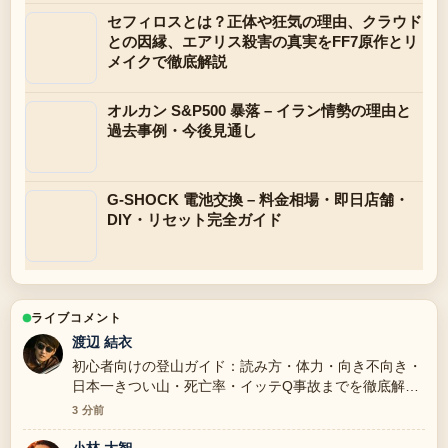
セフィロスとは？正体や狂気の理由、クラウド
との因縁、エアリス殺害の真実をFF7原作とリ
メイクで徹底解説
オルカン S&P500 暴落 – イラン情勢の理由と
過去事例・今後見通し
G-SHOCK 電池交換 – 料金相場・即日店舗・
DIY・リセット完全ガイド
ライブコメント
渡辺 結衣
初心者向けの登山ガイド：読み方・体力・向き不向き・
日本一きつい山・死亡率・イッテQ事故までを徹底解説
周辺の検証がしっかりしていて安心感があります。
3 分前
小林 大智