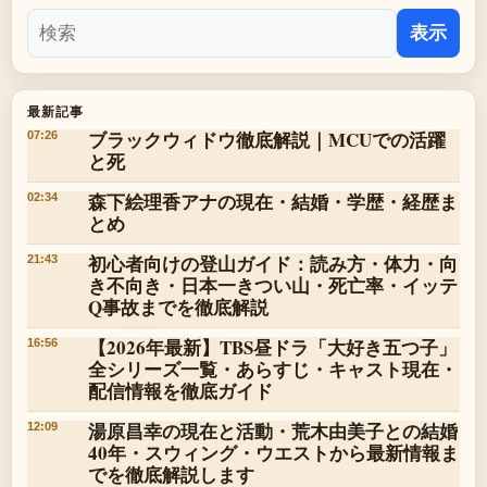
表示
最新記事
ブラックウィドウ徹底解説｜MCUでの活躍
07:26
と死
森下絵理香アナの現在・結婚・学歴・経歴ま
02:34
とめ
初心者向けの登山ガイド：読み方・体力・向
21:43
き不向き・日本一きつい山・死亡率・イッテ
Q事故までを徹底解説
【2026年最新】TBS昼ドラ「大好き五つ子」
16:56
全シリーズ一覧・あらすじ・キャスト現在・
配信情報を徹底ガイド
湯原昌幸の現在と活動・荒木由美子との結婚
12:09
40年・スウィング・ウエストから最新情報ま
でを徹底解説します