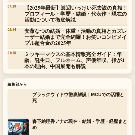
【2025年最新】渡辺いっけい死去説の真相！
07:19
プロフィール・学歴・結婚・代表作・現在の
活動について徹底解説
安藤なつの結婚・体重・活動の真相とカズレ
02:34
ーザー結婚まで完全網羅！お笑いコンビメイ
プル超合金の2025年
ミッキーマウスの基本情報完全ガイド：年
21:45
齢、誕生日、フルネーム、声優年収、指が4
本の理由、中国展開も解説
編集部から
ブラックウィドウ徹底解説｜MCUでの活躍と
死
森下絵理香アナの現在・結婚・学歴・経歴まと
め