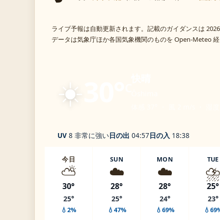
ライブ予報は自動更新されます。記載のガイダンスは 2026
データは気象庁ほか各国気象機関のものを Open-Meteo
☀️
快晴
30°
C
Ōshima
体感 37° ・ 風 2 m/s ・ 湿度
UV
8 非常に強い
日の出
04:57
日の入
18:38
今日
SUN
MON
TUE
⛅
☁️
☁️
⛈
30°
28°
28°
25°
25°
25°
24°
23°
💧2%
💧47%
💧69%
💧69