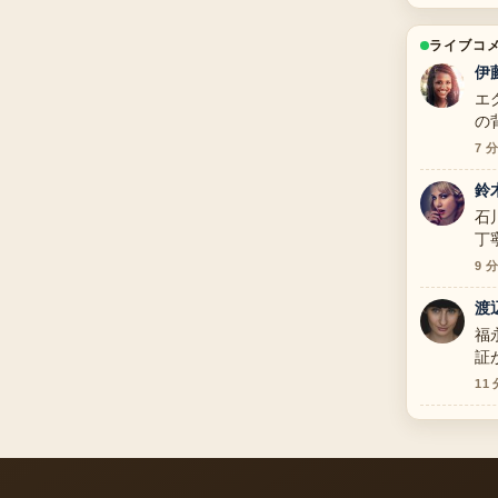
ライブコ
伊
エ
の
7 
鈴
石
丁
9 
渡
福
証
11