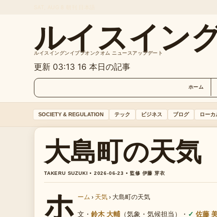
SAT, AUG 8
朝刊
日本語
ルイスイン
ルイスイングンイププオンクオム ニュースアップデート
更新 03:13
16 本日の記事
ホーム
SOCIETY & REGULATION
テック
ビジネス
ブログ
ローカ
大島町の天気
TAKERU SUZUKI • 2026-06-23 • 監修 伊藤 芽衣
ホ
ーム
›
天気
›
大島町の天気
文・
鈴木 大輔
（気象・気候担当）
・
佐藤 