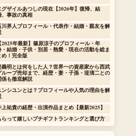
エグザイルあつしの現在【2026年】復帰、結
婚、事故の真相
石川界人プロフィール・代表作・結婚・親友を解
説
【2025年最新】篠原涼子のプロフィール・年
齢・結婚・子供・別居・熱愛・現在の活動を総ま
とめ！完全版
堤義明とは何をした人？世界一の資産家から西武
グループ売却まで、経歴・妻・子孫・堤清二との
関係も徹底解説
ユンシユンとは？プロフィールや人気の理由を解
説
井上祐貴の経歴・出演作品まとめ【最新2025】
もらって嬉しいプチギフトランキングと選び方