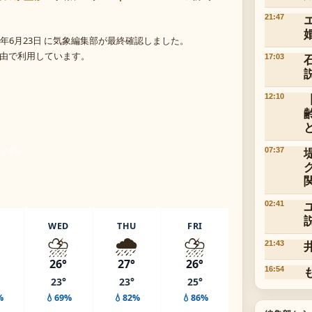
21:47
年6月23日 に気象編集部が最終確認しました。
 経由で利用しています。
17:03
12:10
 74%
07:37
02:41
WED
THU
FRI
️
⛈️
🌧️
⛈️
21:43
26°
27°
26°
16:54
23°
23°
25°
%
💧69%
💧82%
💧86%