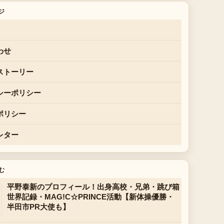
ジ
わせ
ストーリー
シーポリシー
ポリシー
レター
む
平野泰新のプロフィール！出身高校・兄弟・跳び箱
世界記録・MAG!C☆PRINCE活動【新体操優勝・
半田市PR大使も】