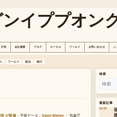
グンイププオン
天気
会社概要
ブログ
ローカル
ワールド
お問い合わせ
ニ
ル
ワールド
政治
旅行
検索
最新記事
02:30
美咲 が監修
・
予報データ：
Open-Meteo
・ 気象庁