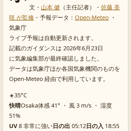
文・
山本 健
（主任記者）
・
佐藤 美
咲 が監修
・
予報データ：
Open-Meteo
・
気象庁
ライブ予報は自動更新されます。
記載のガイダンスは 2026年6月23日
に気象編集部が最終確認しました。
データは気象庁ほか各国気象機関のものを
Open-Meteo 経由で利用しています。
☀️
35°
C
快晴
Osaka
体感 41° ・ 風 3 m/s ・ 湿度
51%
UV
8 非常に強い
日の出
05:12
日の入
18:55