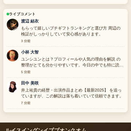
ライブコメント
渡辺 結衣
もらって嬉しいプチギフトランキングと選び方 周辺の
検証がしっかりしていて安心感があります。
3 分前
小林 大智
ユンシユンとは？プロフィールや人気の理由を解説 の
整理がとても分かりやすいです。今日の中でも特に読み
やすいです。
5 分前
田中 美咲
井上祐貴の経歴・出演作品まとめ【最新2025】 を追っ
ていますが、この解説は落ち着いていて信頼できます。
7 分前
ルイスイングンイププオンクオム