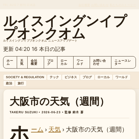
FRI, AUG 7
朝刊
日本語
会社概要
お問い合わせ
私たちのストーリー
ルイスイングンイプ
プオンクオム
ルイスイングンイププオンクオム ニュースアップデート
更新 04:20
16 本日の記事
ホー
天
会社
ブロ
ロー
ワー
お問い合
ニュースレ
ム
気
概要
グ
カル
ルド
わせ
ター
SOCIETY & REGULATION
テック
ビジネス
ブログ
ローカル
ワールド
政治
旅行
大阪市の天気（週間）
TAKERU SUZUKI • 2026-06-23 • 監修 鈴木 蒼
ホ
ーム
›
天気
›
大阪市の天気（週間）