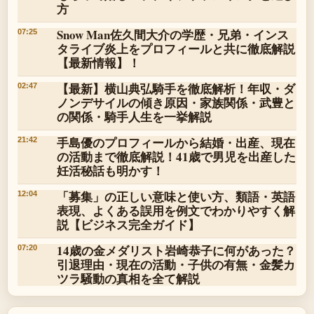
方
Snow Man佐久間大介の学歴・兄弟・インス
07:25
タライブ炎上をプロフィールと共に徹底解説
【最新情報】！
【最新】横山典弘騎手を徹底解析！年収・ダ
02:47
ノンデサイルの傾き原因・家族関係・武豊と
の関係・騎手人生を一挙解説
手島優のプロフィールから結婚・出産、現在
21:42
の活動まで徹底解説！41歳で男児を出産した
妊活秘話も明かす！
「募集」の正しい意味と使い方、類語・英語
12:04
表現、よくある誤用を例文でわかりやすく解
説【ビジネス完全ガイド】
14歳の金メダリスト岩崎恭子に何があった？
07:20
引退理由・現在の活動・子供の有無・金髪カ
ツラ騒動の真相を全て解説