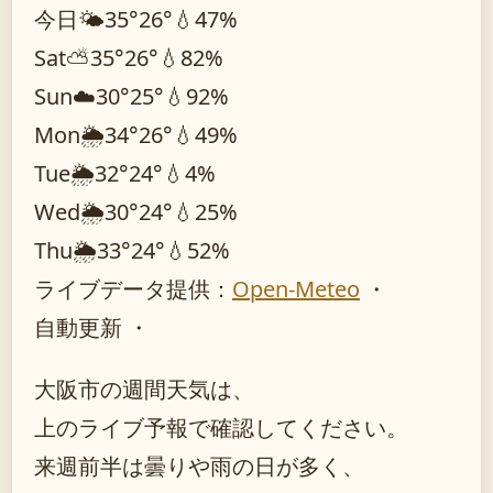
今日
🌤️
35°
26°
💧47%
Sat
⛅
35°
26°
💧82%
Sun
☁️
30°
25°
💧92%
Mon
🌦️
34°
26°
💧49%
Tue
🌦️
32°
24°
💧4%
Wed
🌦️
30°
24°
💧25%
Thu
🌦️
33°
24°
💧52%
ライブデータ提供：
Open-Meteo
・
自動更新 ・
大阪市の週間天気は、
上のライブ予報で確認してください。
来週前半は曇りや雨の日が多く、