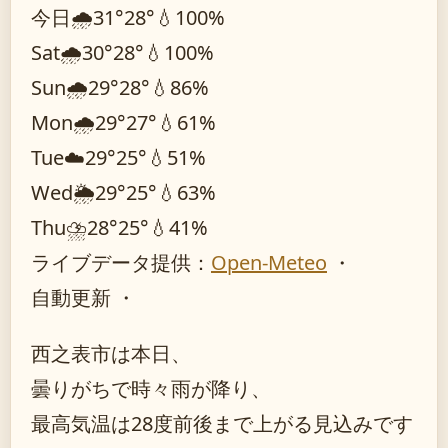
今日
🌧️
31°
28°
💧100%
Sat
🌧️
30°
28°
💧100%
Sun
🌧️
29°
28°
💧86%
Mon
🌧️
29°
27°
💧61%
Tue
☁️
29°
25°
💧51%
Wed
🌦️
29°
25°
💧63%
Thu
⛈️
28°
25°
💧41%
ライブデータ提供：
Open-Meteo
・
自動更新 ・
西之表市は本日、
曇りがちで時々雨が降り、
最高気温は28度前後まで上がる見込みです