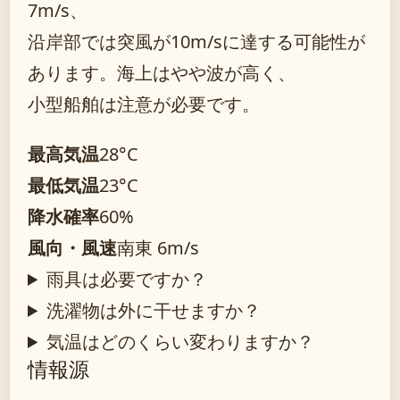
7m/s、
沿岸部では突風が10m/sに達する可能性が
あります。海上はやや波が高く、
小型船舶は注意が必要です。
最高気温
28°C
最低気温
23°C
降水確率
60%
風向・風速
南東 6m/s
雨具は必要ですか？
洗濯物は外に干せますか？
気温はどのくらい変わりますか？
情報源