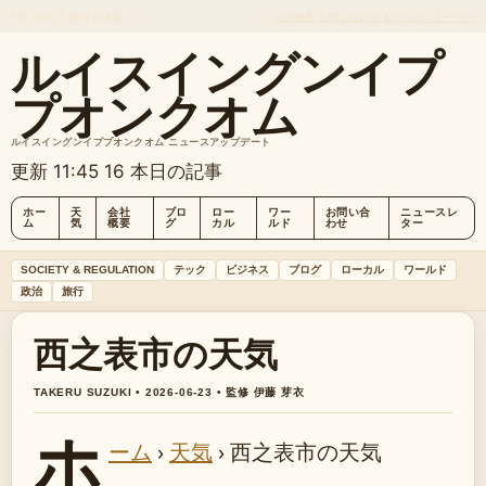
FRI, AUG 7
朝刊
日本語
会社概要
お問い合わせ
私たちのストーリー
ルイスイングンイプ
プオンクオム
ルイスイングンイププオンクオム ニュースアップデート
更新 11:45
16 本日の記事
ホー
天
会社
ブロ
ロー
ワー
お問い合
ニュースレ
ム
気
概要
グ
カル
ルド
わせ
ター
SOCIETY & REGULATION
テック
ビジネス
ブログ
ローカル
ワールド
政治
旅行
西之表市の天気
TAKERU SUZUKI • 2026-06-23 • 監修 伊藤 芽衣
ホ
ーム
›
天気
›
西之表市の天気