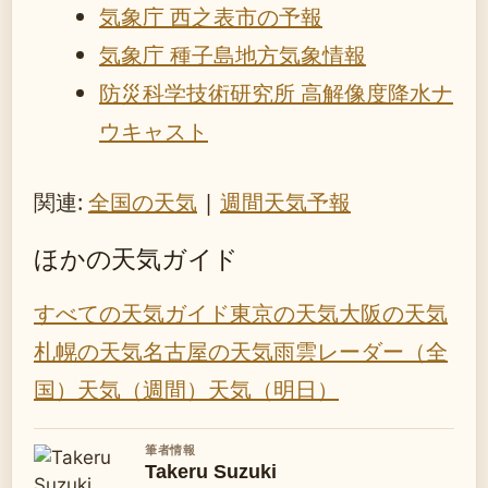
気象庁 西之表市の予報
気象庁 種子島地方気象情報
防災科学技術研究所 高解像度降水ナ
ウキャスト
関連:
全国の天気
|
週間天気予報
ほかの天気ガイド
すべての天気ガイド
東京の天気
大阪の天気
札幌の天気
名古屋の天気
雨雲レーダー（全
国）
天気（週間）
天気（明日）
筆者情報
Takeru Suzuki