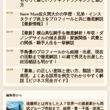
方
Snow Man佐久間大介の学歴・兄弟・インス
07:25
タライブ炎上をプロフィールと共に徹底解説
【最新情報】！
【最新】横山典弘騎手を徹底解析！年収・ダ
02:47
ノンデサイルの傾き原因・家族関係・武豊と
の関係・騎手人生を一挙解説
手島優のプロフィールから結婚・出産、現在
21:42
の活動まで徹底解説！41歳で男児を出産した
妊活秘話も明かす！
「募集」の正しい意味と使い方、類語・英語
12:04
表現、よくある誤用を例文でわかりやすく解
説【ビジネス完全ガイド】
編集部から
堤義明とは何をした人？世界一の資産家から西
武グループ売却まで、経歴・妻・子孫・堤清二