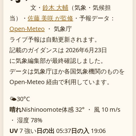
文・
鈴木 大輔
（気象・気候担
当）
・
佐藤 美咲 が監修
・
予報データ：
Open-Meteo
・ 気象庁
ライブ予報は自動更新されます。
記載のガイダンスは 2026年6月23日
に気象編集部が最終確認しました。
データは気象庁ほか各国気象機関のものを
Open-Meteo 経由で利用しています。
🌤️
30°
C
晴れ
Nishinoomote
体感 32° ・ 風 10 m/s
・ 湿度 78%
UV
7 強い
日の出
05:37
日の入
19:06