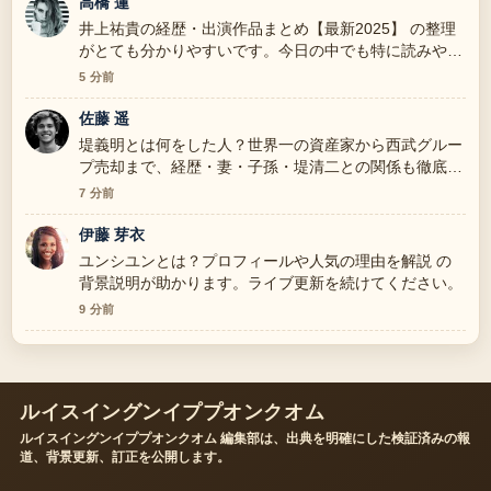
高橋 蓮
井上祐貴の経歴・出演作品まとめ【最新2025】 の整理
がとても分かりやすいです。今日の中でも特に読みやす
いです。
5 分前
佐藤 遥
堤義明とは何をした人？世界一の資産家から西武グルー
プ売却まで、経歴・妻・子孫・堤清二との関係も徹底解
説 を追っていますが、この解説は落ち着いていて信頼
7 分前
できます。
伊藤 芽衣
ユンシユンとは？プロフィールや人気の理由を解説 の
背景説明が助かります。ライブ更新を続けてください。
9 分前
ルイスイングンイププオンクオム
ルイスイングンイププオンクオム 編集部は、出典を明確にした検証済みの報
道、背景更新、訂正を公開します。