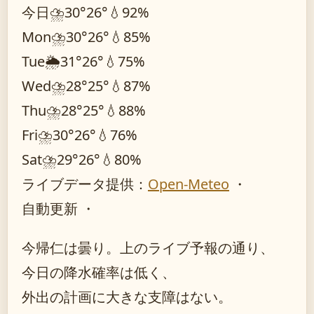
今日
⛈️
30°
26°
💧92%
Mon
⛈️
30°
26°
💧85%
Tue
🌦️
31°
26°
💧75%
Wed
⛈️
28°
25°
💧87%
Thu
⛈️
28°
25°
💧88%
Fri
⛈️
30°
26°
💧76%
Sat
⛈️
29°
26°
💧80%
ライブデータ提供：
Open-Meteo
・
自動更新 ・
今帰仁は曇り。上のライブ予報の通り、
今日の降水確率は低く、
外出の計画に大きな支障はない。