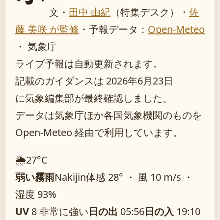
文・
田中 由紀
（特集デスク）
・
佐
藤 美咲 が監修
・
予報データ：
Open-Meteo
・ 気象庁
ライブ予報は自動更新されます。
記載のガイダンスは 2026年6月23日
に気象編集部が最終確認しました。
データは気象庁ほか各国気象機関のものを
Open-Meteo 経由で利用しています。
🌦️
27°
C
弱い霧雨
Nakijin
体感 28° ・ 風 10 m/s ・
湿度 93%
UV
8 非常に強い
日の出
05:56
日の入
19:10