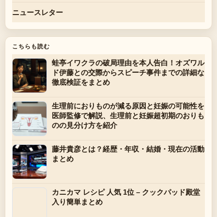
ニュースレター
こちらも読む
蛙亭イワクラの破局理由を本人告白！オズワル
ド伊藤との交際からスピーチ事件までの詳細な
徹底検証をまとめ
生理前におりものが減る原因と妊娠の可能性を
医師監修で解説、生理前と妊娠超初期のおりも
のの見分け方を紹介
藤井貴彦とは？経歴・年収・結婚・現在の活動
まとめ
カニカマ レシピ 人気 1位 – クックパッド殿堂
入り簡単まとめ