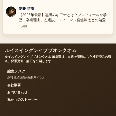
伊藤 芽衣
【2026年最新】黒田みゆアナとは？プロフィールや学
歴、卒業理由、左遷説、スノーマン宮舘涼太との熱愛を
全解説 の背景説明が助かります。ライブ更新を続けて
8 分前
ください。
ルイスイングンイププオンクオム
ルイスイングンイププオンクオム 編集部は、出典を明確にした検証済みの報
道、背景更新、訂正を公開します。
編集デスク
夕刊 継続更新の編集サイクル
会社概要
お問い合わせ
私たちのストーリー