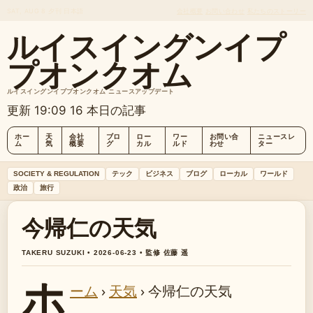
SAT, AUG 8
夕刊
日本語
会社概要
お問い合わせ
私たちのストーリー
ルイスイングンイプ
プオンクオム
ルイスイングンイププオンクオム ニュースアップデート
更新 19:09
16 本日の記事
ホー
天
会社
ブロ
ロー
ワー
お問い合
ニュースレ
ム
気
概要
グ
カル
ルド
わせ
ター
SOCIETY & REGULATION
テック
ビジネス
ブログ
ローカル
ワールド
政治
旅行
今帰仁の天気
TAKERU SUZUKI • 2026-06-23 • 監修 佐藤 遥
ホ
ーム
›
天気
›
今帰仁の天気