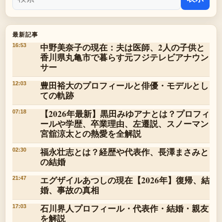
最新記事
中野美奈子の現在：夫は医師、2人の子供と
16:53
香川県丸亀市で暮らす元フジテレビアナウン
サー
豊田裕大のプロフィールと俳優・モデルとし
12:03
ての軌跡
【2026年最新】黒田みゆアナとは？プロフィ
07:18
ールや学歴、卒業理由、左遷説、スノーマン
宮舘涼太との熱愛を全解説
福永壮志とは？経歴や代表作、長澤まさみと
02:30
の結婚
エグザイルあつしの現在【2026年】復帰、結
21:47
婚、事故の真相
石川界人プロフィール・代表作・結婚・親友
17:03
を解説