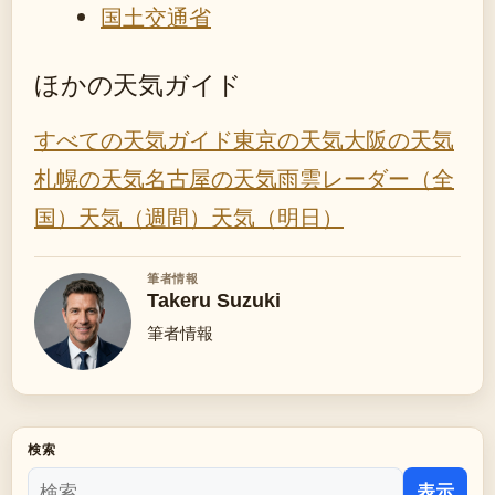
国土交通省
ほかの天気ガイド
すべての天気ガイド
東京の天気
大阪の天気
札幌の天気
名古屋の天気
雨雲レーダー（全
国）
天気（週間）
天気（明日）
筆者情報
Takeru Suzuki
筆者情報
検索
表示