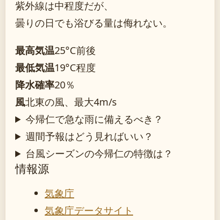
紫外線は中程度だが、
曇りの日でも浴びる量は侮れない。
最高気温
25°C前後
最低気温
19°C程度
降水確率
20％
風
北東の風、最大4m/s
今帰仁で急な雨に備えるべき？
週間予報はどう見ればいい？
台風シーズンの今帰仁の特徴は？
情報源
気象庁
気象庁データサイト