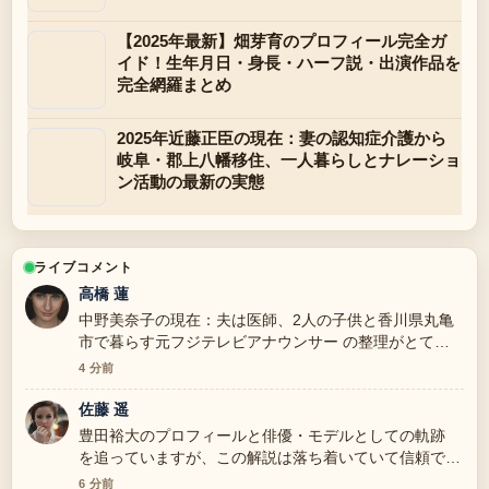
【2025年最新】畑芽育のプロフィール完全ガ
イド！生年月日・身長・ハーフ説・出演作品を
完全網羅まとめ
2025年近藤正臣の現在：妻の認知症介護から
岐阜・郡上八幡移住、一人暮らしとナレーショ
ン活動の最新の実態
ライブコメント
高橋 蓮
中野美奈子の現在：夫は医師、2人の子供と香川県丸亀
市で暮らす元フジテレビアナウンサー の整理がとても
分かりやすいです。今日の中でも特に読みやすいです。
4 分前
佐藤 遥
豊田裕大のプロフィールと俳優・モデルとしての軌跡
を追っていますが、この解説は落ち着いていて信頼でき
ます。
6 分前