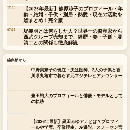
【2025年最新】篠原涼子のプロフィール・年
12:10
齢・結婚・子供・別居・熱愛・現在の活動を
総まとめ！完全版
堤義明とは何をした人？世界一の資産家から
07:37
西武グループ売却まで、経歴・妻・子孫・堤
清二との関係も徹底解説
編集部から
中野美奈子の現在：夫は医師、2人の子供と香
川県丸亀市で暮らす元フジテレビアナウンサー
豊田裕大のプロフィールと俳優・モデルとして
の軌跡
【2026年最新】黒田みゆアナとは？プロフィ
ールや学歴、卒業理由、左遷説、スノーマン宮