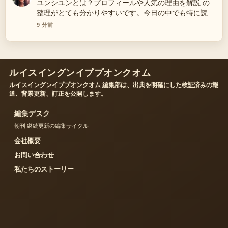
ユンシユンとは？プロフィールや人気の理由を解説 の
整理がとても分かりやすいです。今日の中でも特に読み
やすいです。
9 分前
ルイスイングンイププオンクオム
ルイスイングンイププオンクオム 編集部は、出典を明確にした検証済みの報
道、背景更新、訂正を公開します。
編集デスク
朝刊 継続更新の編集サイクル
会社概要
お問い合わせ
私たちのストーリー