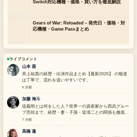
Switch対応機種・価格・買い方を徹底解説
Gears of War: Reloaded – 発売日・価格・対
応機種・Game Passまとめ
ライブコメント
山本 葵
井上祐貴の経歴・出演作品まとめ【最新2025】 の報道
は丁寧で、流れを追いやすいです。
5 分前
加藤 海斗
堤義明とは何をした人？世界一の資産家から西武グルー
プ売却まで、経歴・妻・子孫・堤清二との関係も徹底解
説 周辺の検証がしっかりしていて安心感があります。
7 分前
高橋 蓮