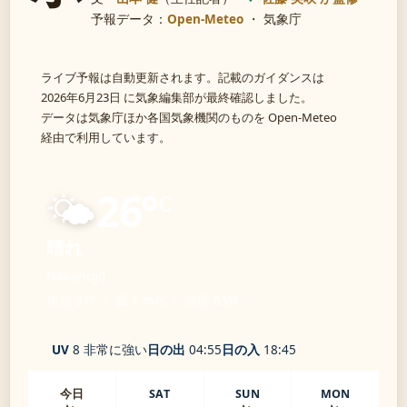
予報データ：
Open-Meteo
・ 気象庁
ライブ予報は自動更新されます。記載のガイダンスは
2026年6月23日 に気象編集部が最終確認しました。
データは気象庁ほか各国気象機関のものを Open-Meteo
経由で利用しています。
🌤️
26°
C
晴れ
Nakanojō
体感 31° ・ 風 1 m/s ・ 湿度 85%
UV
8 非常に強い
日の出
04:55
日の入
18:45
今日
SAT
SUN
MON