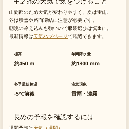
中之条の天気で気をつけること
山間部のため天気が変わりやすく、夏は雷雨、
冬は積雪や路面凍結に注意が必要です。
朝晩の冷え込みも強いので服装選びは慎重に。
最新情報は
天気ハブページ
で確認できます。
標高
年間降水量
約450 m
約1300 mm
冬季最低気温
注意現象
-5°C前後
雷雨・濃霧
長めの予報を確認するには
週間予報は
天気（週間）