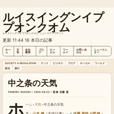
FRI, AUG 7
朝刊
日本語
会社概要
お問い合わせ
私たちのストーリー
ルイスイングンイプ
プオンクオム
ルイスイングンイププオンクオム ニュースアップデート
更新 11:44
16 本日の記事
ホー
天
会社
ブロ
ロー
ワー
お問い合
ニュースレ
ム
気
概要
グ
カル
ルド
わせ
ター
SOCIETY & REGULATION
テック
ビジネス
ブログ
ローカル
ワールド
政治
旅行
中之条の天気
TAKERU SUZUKI • 2026-06-23 • 監修 佐藤 遥
ホ
ーム
›
天気
›
中之条の天気
文・
山本 健
（主任記者）
・
佐藤 美咲 が監修
・