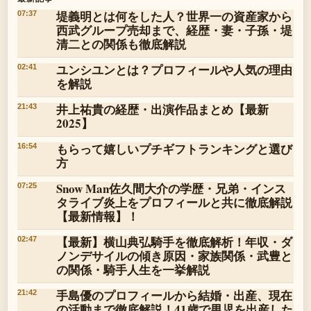
堤義明とは何をした人？世界一の資産家から
07:37
西武グループ売却まで、経歴・妻・子孫・堤
清二との関係も徹底解説
ユンシユンとは？プロフィールや人気の理由
02:41
を解説
井上祐貴の経歴・出演作品まとめ【最新
21:43
2025】
もらって嬉しいプチギフトランキングと選び
16:54
方
Snow Man佐久間大介の学歴・兄弟・インス
07:25
タライブ炎上をプロフィールと共に徹底解説
【最新情報】！
【最新】横山典弘騎手を徹底解析！年収・ダ
02:47
ノンデサイルの傾き原因・家族関係・武豊と
の関係・騎手人生を一挙解説
手島優のプロフィールから結婚・出産、現在
21:42
の活動まで徹底解説！41歳で男児を出産した