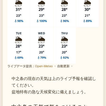
🌦️
🌧️
🌦️
🌦️
31°
29°
28°
30°
23°
23°
23°
21°
💧98%
💧100%
💧96%
💧89%
TUE
WED
THU
🌦️
🌦️
🌦️
28°
23°
23°
17°
20°
20°
💧69%
💧79%
💧92%
ライブデータ提供：
Open-Meteo
・ 自動更新 ・
中之条の現在の天気は上のライブ予報を確認し
てください。
盆地特有の急な天候変化に備えましょう。