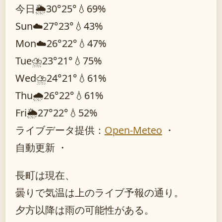
今日
🌦️
30°
25°
💧69%
Sun
☁️
27°
23°
💧43%
Mon
☁️
26°
22°
💧47%
Tue
⛈️
23°
21°
💧75%
Wed
⛈️
24°
21°
💧61%
Thu
🌧️
26°
22°
💧61%
Fri
🌦️
27°
22°
💧52%
ライブデータ提供：
Open-Meteo
・
自動更新 ・
長町は現在、
曇りで気温は上のライブ予報の通り。
夕方以降は雨の可能性がある。