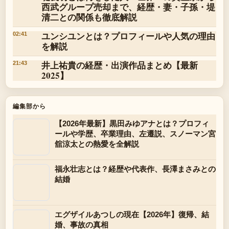
西武グループ売却まで、経歴・妻・子孫・堤
清二との関係も徹底解説
ユンシユンとは？プロフィールや人気の理由
02:41
を解説
井上祐貴の経歴・出演作品まとめ【最新
21:43
2025】
編集部から
【2026年最新】黒田みゆアナとは？プロフィ
ールや学歴、卒業理由、左遷説、スノーマン宮
舘涼太との熱愛を全解説
福永壮志とは？経歴や代表作、長澤まさみとの
結婚
エグザイルあつしの現在【2026年】復帰、結
婚、事故の真相