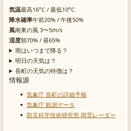
気温
最高16°C / 最低10°C
降水確率
午前20% / 午後50%
風
南東の風 3〜5m/s
湿度
朝70% / 昼65%
雨はいつまで降る？
明日の天気は？
長町の天気の特徴は？
情報源
気象庁 長町の詳細予報
気象庁 観測データ
防災科学技術研究所 雨雲レーダー