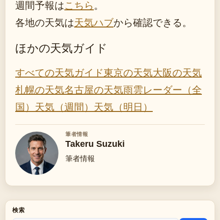
週間予報は
こちら
。
各地の天気は
天気ハブ
から確認できる。
ほかの天気ガイド
すべての天気ガイド
東京の天気
大阪の天気
札幌の天気
名古屋の天気
雨雲レーダー（全
国）
天気（週間）
天気（明日）
筆者情報
Takeru Suzuki
筆者情報
検索