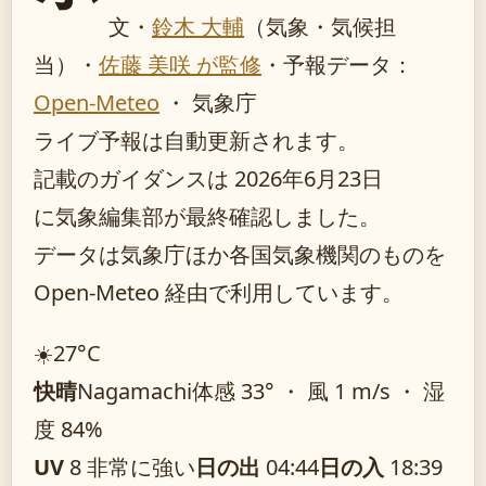
文・
鈴木 大輔
（気象・気候担
当）
・
佐藤 美咲 が監修
・
予報データ：
Open-Meteo
・ 気象庁
ライブ予報は自動更新されます。
記載のガイダンスは 2026年6月23日
に気象編集部が最終確認しました。
データは気象庁ほか各国気象機関のものを
Open-Meteo 経由で利用しています。
☀️
27°
C
快晴
Nagamachi
体感 33° ・ 風 1 m/s ・ 湿
度 84%
UV
8 非常に強い
日の出
04:44
日の入
18:39