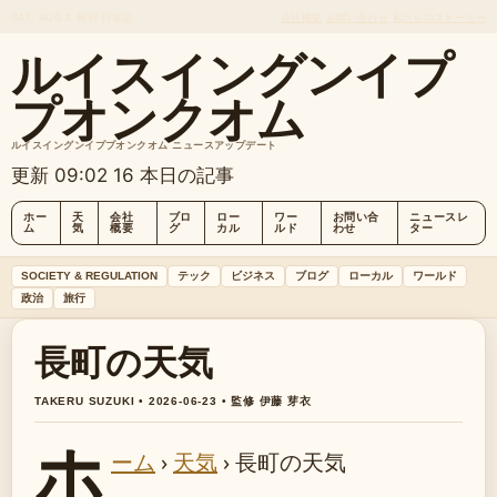
SAT, AUG 8
朝刊
日本語
会社概要
お問い合わせ
私たちのストーリー
ルイスイングンイプ
プオンクオム
ルイスイングンイププオンクオム ニュースアップデート
更新 09:02
16 本日の記事
ホー
天
会社
ブロ
ロー
ワー
お問い合
ニュースレ
ム
気
概要
グ
カル
ルド
わせ
ター
SOCIETY & REGULATION
テック
ビジネス
ブログ
ローカル
ワールド
政治
旅行
長町の天気
TAKERU SUZUKI • 2026-06-23 • 監修 伊藤 芽衣
ホ
ーム
›
天気
›
長町の天気