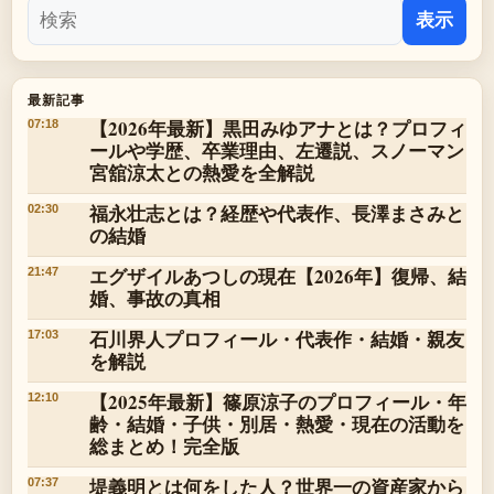
表示
最新記事
【2026年最新】黒田みゆアナとは？プロフィ
07:18
ールや学歴、卒業理由、左遷説、スノーマン
宮舘涼太との熱愛を全解説
福永壮志とは？経歴や代表作、長澤まさみと
02:30
の結婚
エグザイルあつしの現在【2026年】復帰、結
21:47
婚、事故の真相
石川界人プロフィール・代表作・結婚・親友
17:03
を解説
【2025年最新】篠原涼子のプロフィール・年
12:10
齢・結婚・子供・別居・熱愛・現在の活動を
総まとめ！完全版
堤義明とは何をした人？世界一の資産家から
07:37