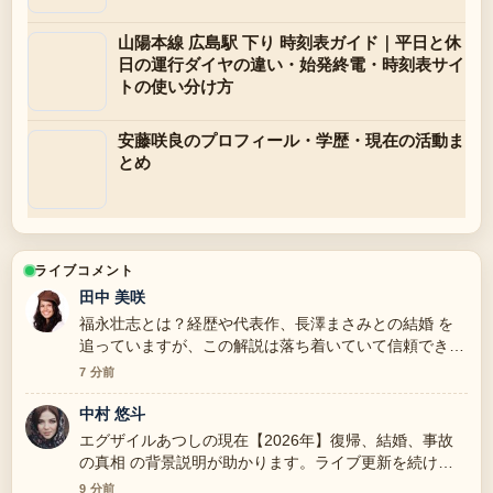
山陽本線 広島駅 下り 時刻表ガイド｜平日と休
日の運行ダイヤの違い・始発終電・時刻表サイ
トの使い分け方
安藤咲良のプロフィール・学歴・現在の活動ま
とめ
ライブコメント
田中 美咲
福永壮志とは？経歴や代表作、長澤まさみとの結婚 を
追っていますが、この解説は落ち着いていて信頼できま
す。
7 分前
中村 悠斗
エグザイルあつしの現在【2026年】復帰、結婚、事故
の真相 の背景説明が助かります。ライブ更新を続けて
ください。
9 分前