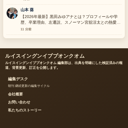
山本 葵
【2026年最新】黒田みゆアナとは？プロフィールや学
歴、卒業理由、左遷説、スノーマン宮舘涼太との熱愛を
全解説 の報道は丁寧で、流れを追いやすいです。
11 分前
ルイスイングンイププオンクオム
ルイスイングンイププオンクオム 編集部は、出典を明確にした検証済みの報
道、背景更新、訂正を公開します。
編集デスク
朝刊 継続更新の編集サイクル
会社概要
お問い合わせ
私たちのストーリー