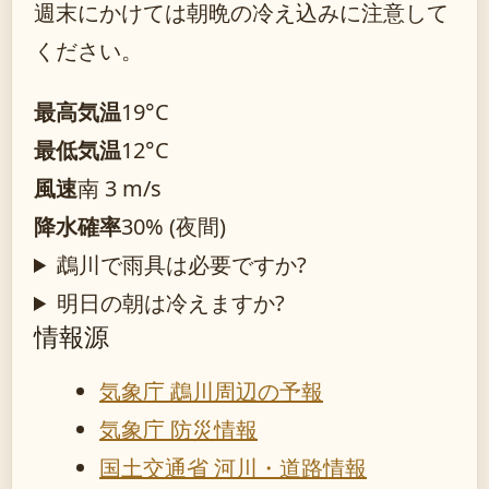
週末にかけては朝晩の冷え込みに注意して
ください。
最高気温
19°C
最低気温
12°C
風速
南 3 m/s
降水確率
30% (夜間)
鵡川で雨具は必要ですか?
明日の朝は冷えますか?
情報源
気象庁 鵡川周辺の予報
気象庁 防災情報
国土交通省 河川・道路情報