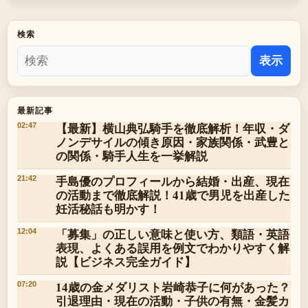
検索
表示
最新記事
【最新】横山典弘騎手を徹底解析！年収・ダ
02:47
ノンデサイルの傾き原因・家族関係・武豊と
の関係・騎手人生を一挙解説
手島優のプロフィールから結婚・出産、現在
21:42
の活動まで徹底解説！41歳で男児を出産した
妊活秘話も明かす！
「募集」の正しい意味と使い方、類語・英語
12:04
表現、よくある誤用を例文でわかりやすく解
説【ビジネス完全ガイド】
14歳の金メダリスト岩崎恭子に何があった？
07:20
引退理由・現在の活動・子供の有無・金髪カ