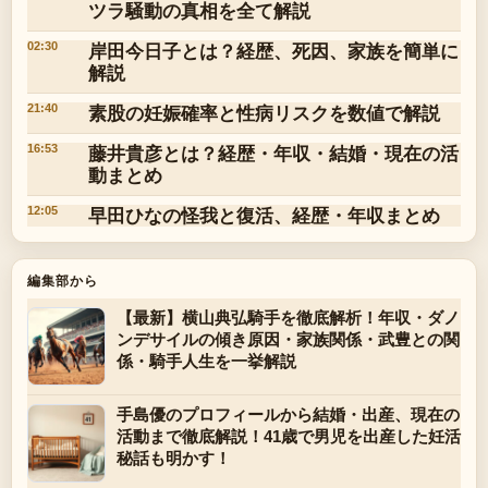
ツラ騒動の真相を全て解説
岸田今日子とは？経歴、死因、家族を簡単に
02:30
解説
素股の妊娠確率と性病リスクを数値で解説
21:40
藤井貴彦とは？経歴・年収・結婚・現在の活
16:53
動まとめ
早田ひなの怪我と復活、経歴・年収まとめ
12:05
編集部から
【最新】横山典弘騎手を徹底解析！年収・ダノ
ンデサイルの傾き原因・家族関係・武豊との関
係・騎手人生を一挙解説
手島優のプロフィールから結婚・出産、現在の
活動まで徹底解説！41歳で男児を出産した妊活
秘話も明かす！