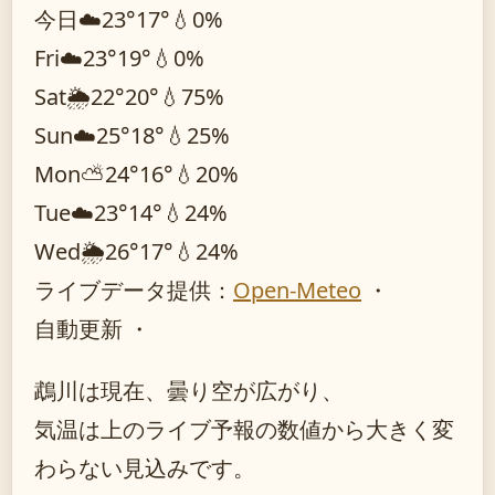
今日
☁️
23°
17°
💧0%
Fri
☁️
23°
19°
💧0%
Sat
🌦️
22°
20°
💧75%
Sun
☁️
25°
18°
💧25%
Mon
⛅
24°
16°
💧20%
Tue
☁️
23°
14°
💧24%
Wed
🌦️
26°
17°
💧24%
ライブデータ提供：
Open-Meteo
・
自動更新 ・
鵡川は現在、曇り空が広がり、
気温は上のライブ予報の数値から大きく変
わらない見込みです。