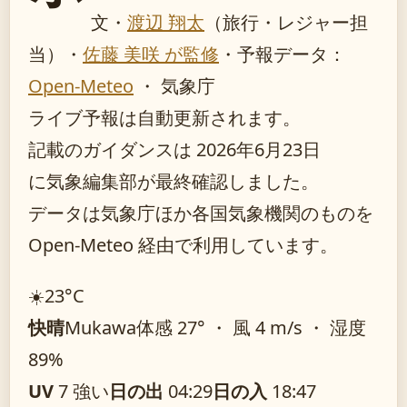
文・
渡辺 翔太
（旅行・レジャー担
当）
・
佐藤 美咲 が監修
・
予報データ：
Open-Meteo
・ 気象庁
ライブ予報は自動更新されます。
記載のガイダンスは 2026年6月23日
に気象編集部が最終確認しました。
データは気象庁ほか各国気象機関のものを
Open-Meteo 経由で利用しています。
☀️
23°
C
快晴
Mukawa
体感 27° ・ 風 4 m/s ・ 湿度
89%
UV
7 強い
日の出
04:29
日の入
18:47