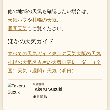
他の地域の天気も確認したい場合は、
天気ハブ
や
札幌の天気
、
週間天気
もご覧ください。
ほかの天気ガイド
すべての天気ガイド
東京の天気
大阪の天気
札幌の天気
名古屋の天気
雨雲レーダー（全
国）
天気（週間）
天気（明日）
筆者情報
Takeru Suzuki
筆者情報