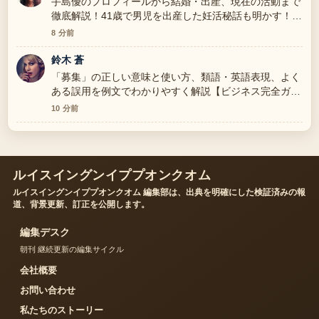
手島優のプロフィールから結婚・出産、現在の活動まで
徹底解説！41歳で男児を出産した妊活秘話も明かす！
の背景説明が助かります。ライブ更新を続けてくださ
8 分前
い。
鈴木 蒼
「募集」の正しい意味と使い方、類語・英語表現、よく
ある誤用を例文でわかりやすく解説【ビジネス完全ガイ
ド】 の報道は丁寧で、流れを追いやすいです。
10 分前
ルイスイングンイププオンクオム
ルイスイングンイププオンクオム 編集部は、出典を明確にした検証済みの報
道、背景更新、訂正を公開します。
編集デスク
朝刊 継続更新の編集サイクル
会社概要
お問い合わせ
私たちのストーリー