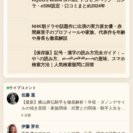
ラ・eSIM設定・口コミまとめ2024年
NHK朝ドラや話題作に出演の実力派女優・赤
間麻里子のプロフィールや家族、代表作を年齢
や身長も徹底解説
【保存版】記号・漢字の読み方完全ガイド：←
や└の読み方、﷽の意味、スマホ
検索方法｜人気検索疑問に回答
ライブコメント
佐藤 遥
【最新】横山典弘騎手を徹底解析！年収・ダノンデサイ
ルの傾き原因・家族関係・武豊との関係・騎手人生を一
挙解説 を追っていますが、この解説は落ち着いていて
6 分前
信頼できます。
伊藤 芽衣