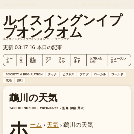
THU, AUG 6
朝刊
日本語
会社概要
お問い合わせ
私たちのストーリー
ルイスイングンイプ
プオンクオム
ルイスイングンイププオンクオム ニュースアップデート
更新 03:17
16 本日の記事
ホー
天
会社
ブロ
ロー
ワー
お問い合
ニュースレ
ム
気
概要
グ
カル
ルド
わせ
ター
SOCIETY & REGULATION
テック
ビジネス
ブログ
ローカル
ワールド
政治
旅行
鵡川の天気
TAKERU SUZUKI • 2026-06-23 • 監修 伊藤 芽衣
ホ
ーム
›
天気
›
鵡川の天気