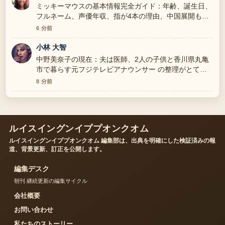
ミッキーマウスの基本情報完全ガイド：年齢、誕生日、
フルネーム、声優年収、指が4本の理由、中国展開も解
説 周辺の検証がしっかりしていて安心感があります。
6 分前
小林 大智
中野美奈子の現在：夫は医師、2人の子供と香川県丸亀
市で暮らす元フジテレビアナウンサー の整理がとても
分かりやすいです。今日の中でも特に読みやすいです。
8 分前
ルイスイングンイププオンクオム
ルイスイングンイププオンクオム 編集部は、出典を明確にした検証済みの報
道、背景更新、訂正を公開します。
編集デスク
朝刊 継続更新の編集サイクル
会社概要
お問い合わせ
私たちのストーリー