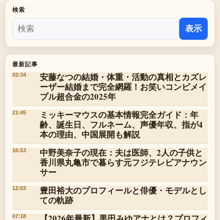
検索
表示
最新記事
安藤なつの結婚・体重・活動の真相とカズレ
02:34
ーザー結婚まで完全網羅！お笑いコンビメイ
プル超合金の2025年
ミッキーマウスの基本情報完全ガイド：年
21:45
齢、誕生日、フルネーム、声優年収、指が4
本の理由、中国展開も解説
中野美奈子の現在：夫は医師、2人の子供と
16:53
香川県丸亀市で暮らす元フジテレビアナウン
サー
豊田裕大のプロフィールと俳優・モデルとし
12:03
ての軌跡
【2026年最新】黒田みゆアナとは？プロフィ
07:18