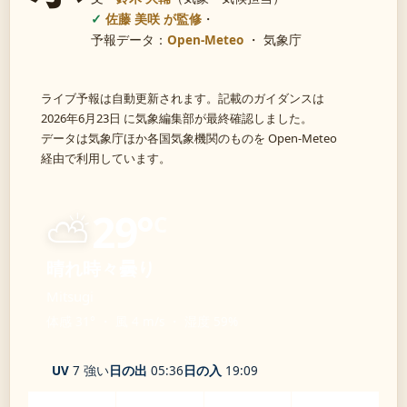
佐藤 美咲 が監修
・
予報データ：
Open-Meteo
・ 気象庁
ライブ予報は自動更新されます。記載のガイダンスは
2026年6月23日 に気象編集部が最終確認しました。
データは気象庁ほか各国気象機関のものを Open-Meteo
経由で利用しています。
⛅
29°
C
晴れ時々曇り
Mitsugi
体感 31° ・ 風 4 m/s ・ 湿度 59%
UV
7 強い
日の出
05:36
日の入
19:09