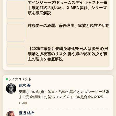
アベンジャーズ/ドゥームズデイ キャスト一覧
｜確定27名の顔ぶれ、X-MEN参戦、シリーズ
順を徹底解説
舛添要一の経歴、辞任理由、家族と現在の活動
【2025年最新】長嶋茂雄死去 死因は肺炎 心房
細動と脳梗塞のリスク 妻や娘の現在 次女が喪
主の理由を徹底解説
ライブコメント
鈴木 蒼
安藤なつの結婚・体重・活動の真相とカズレーザー結婚
まで完全網羅！お笑いコンビメイプル超合金の2025年
の報道は丁寧で、流れを追いやすいです。
4 分前
渡辺 結衣