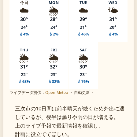
今日
MON
TUE
WED
☁️
🌦️
☁️
🌤️
30°
28°
29°
31°
24°
24°
21°
20°
💧4%
💧2%
💧46%
💧4%
THU
FRI
SAT
🌦️
🌦️
🌦️
31°
32°
30°
22°
23°
23°
💧63%
💧82%
💧76%
ライブデータ提供：
Open-Meteo
・ 自動更新 ・
三次市の10日間は前半晴天が続くため外出に適
しているが、後半は曇りや雨の日が増える。
上のライブ予報で最新情報を確認し、
計画に役立ててほしい。