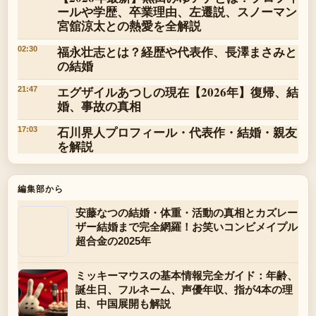
ールや学歴、卒業理由、左遷説、スノーマン
宮舘涼太との熱愛を全解説
福永壮志とは？経歴や代表作、長澤まさみと
02:30
の結婚
エグザイルあつしの現在【2026年】復帰、結
21:47
婚、事故の真相
石川界人プロフィール・代表作・結婚・親友
17:03
を解説
編集部から
安藤なつの結婚・体重・活動の真相とカズレー
ザー結婚まで完全網羅！お笑いコンビメイプル
超合金の2025年
ミッキーマウスの基本情報完全ガイド：年齢、
誕生日、フルネーム、声優年収、指が4本の理
由、中国展開も解説