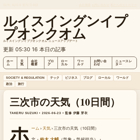
SUN, AUG 9
朝刊
日本語
会社概要
お問い合わせ
私たちのストーリー
ルイスイングンイプ
プオンクオム
ルイスイングンイププオンクオム ニュースアップデート
更新 05:30
16 本日の記事
ホー
天
会社
ブロ
ロー
ワー
お問い合
ニュースレ
ム
気
概要
グ
カル
ルド
わせ
ター
SOCIETY & REGULATION
テック
ビジネス
ブログ
ローカル
ワールド
政治
旅行
三次市の天気（10日間）
TAKERU SUZUKI • 2026-06-23 • 監修 伊藤 芽衣
ホ
ーム
›
天気
›
三次市の天気（10日間）
文・
鈴木 大輔
（気象・気候担当）
・