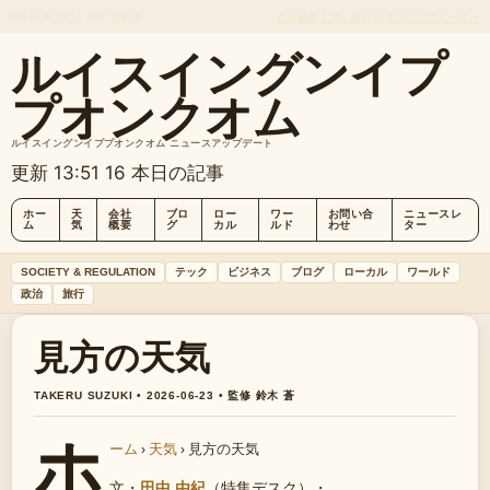
MON, AUG 10
昼版
日本語
会社概要
お問い合わせ
私たちのストーリー
ルイスイングンイプ
プオンクオム
ルイスイングンイププオンクオム ニュースアップデート
更新 13:51
16 本日の記事
ホー
天
会社
ブロ
ロー
ワー
お問い合
ニュースレ
ム
気
概要
グ
カル
ルド
わせ
ター
SOCIETY & REGULATION
テック
ビジネス
ブログ
ローカル
ワールド
政治
旅行
見方の天気
TAKERU SUZUKI • 2026-06-23 • 監修 鈴木 蒼
ホ
ーム
›
天気
›
見方の天気
文・
田中 由紀
（特集デスク）
・