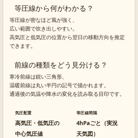
等圧線から何がわかる？
等圧線が密なほど風が強く、
広い範囲で吹き出しやすい。
高気圧と低気圧の位置から翌日の移動方向を推定
できます。
前線の種類をどう見分ける？
寒冷前線は鋭い三角形、
温暖前線は丸い半円の記号で描かれます。
通過後の気温や降水の変化を読み取る目印です。
気圧配置
等圧線間隔
高気圧・低気圧の
4hPaごと（実況
中心気圧値
天気図）