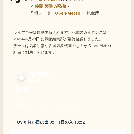
佐藤 美咲 が監修
・
予報データ：
Open-Meteo
・ 気象庁
ライブ予報は自動更新されます。記載のガイダンスは
2026年6月23日 に気象編集部が最終確認しました。
データは気象庁ほか各国気象機関のものを Open-Meteo
経由で利用しています。
☀️
27°
C
快晴
Mikata
体感 27° ・ 風 5 m/s ・ 湿度 64%
UV
6 強い
日の出
05:11
日の入
18:52