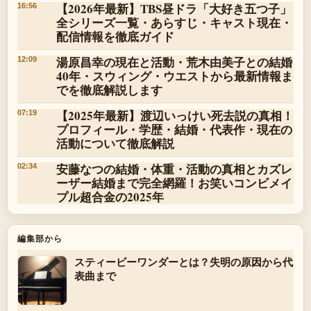
【2026年最新】TBS昼ドラ「大好き五つ子」
16:56
全シリーズ一覧・あらすじ・キャスト現在・
配信情報を徹底ガイド
湯原昌幸の現在と活動・荒木由美子との結婚
12:09
40年・スウィング・ウエストから最新情報ま
でを徹底解説します
【2025年最新】渡辺いっけい死去説の真相！
07:19
プロフィール・学歴・結婚・代表作・現在の
活動について徹底解説
安藤なつの結婚・体重・活動の真相とカズレ
02:34
ーザー結婚まで完全網羅！お笑いコンビメイ
プル超合金の2025年
編集部から
スティービーワンダーとは？失明の原因から代
表曲まで