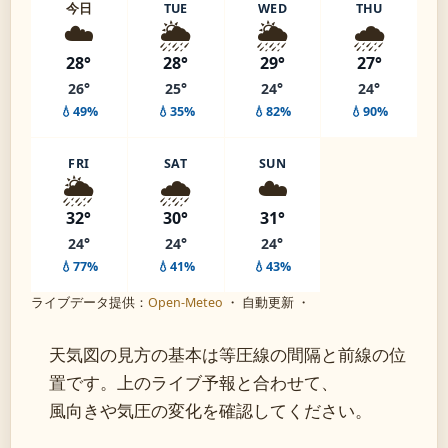
今日
TUE
WED
THU
☁️
🌦️
🌦️
🌧️
28°
28°
29°
27°
26°
25°
24°
24°
💧49%
💧35%
💧82%
💧90%
FRI
SAT
SUN
🌦️
🌧️
☁️
32°
30°
31°
24°
24°
24°
💧77%
💧41%
💧43%
ライブデータ提供：
Open-Meteo
・ 自動更新 ・
天気図の見方の基本は等圧線の間隔と前線の位
置です。上のライブ予報と合わせて、
風向きや気圧の変化を確認してください。