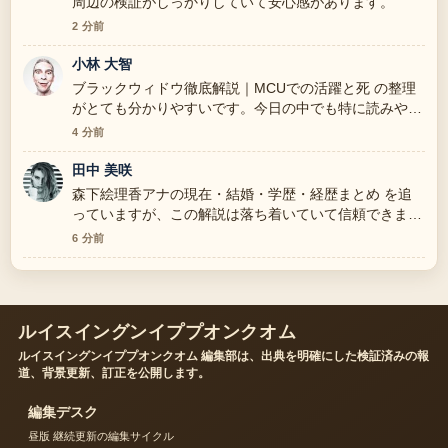
周辺の検証がしっかりしていて安心感があります。
2 分前
小林 大智
ブラックウィドウ徹底解説｜MCUでの活躍と死 の整理
がとても分かりやすいです。今日の中でも特に読みやす
いです。
4 分前
田中 美咲
森下絵理香アナの現在・結婚・学歴・経歴まとめ を追
っていますが、この解説は落ち着いていて信頼できま
す。
6 分前
ルイスイングンイププオンクオム
ルイスイングンイププオンクオム 編集部は、出典を明確にした検証済みの報
道、背景更新、訂正を公開します。
編集デスク
昼版 継続更新の編集サイクル