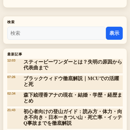
検索
表示
最新記事
スティービーワンダーとは？失明の原因から
12:03
代表曲まで
ブラックウィドウ徹底解説｜MCUでの活躍
07:26
と死
森下絵理香アナの現在・結婚・学歴・経歴ま
02:34
とめ
初心者向けの登山ガイド：読み方・体力・向
21:43
き不向き・日本一きつい山・死亡率・イッテ
Q事故までを徹底解説