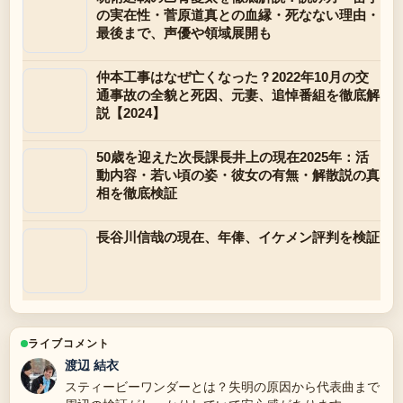
の実在性・菅原道真との血縁・死なない理由・
最後まで、声優や領域展開も
仲本工事はなぜ亡くなった？2022年10月の交
通事故の全貌と死因、元妻、追悼番組を徹底解
説【2024】
50歳を迎えた次長課長井上の現在2025年：活
動内容・若い頃の姿・彼女の有無・解散説の真
相を徹底検証
長谷川信哉の現在、年俸、イケメン評判を検証
ライブコメント
渡辺 結衣
スティービーワンダーとは？失明の原因から代表曲まで