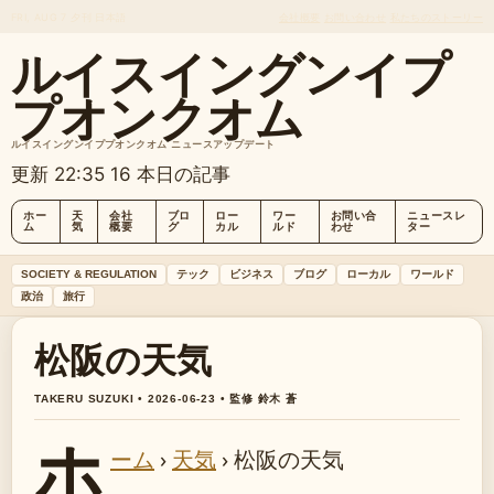
FRI, AUG 7
夕刊
日本語
会社概要
お問い合わせ
私たちのストーリー
ルイスイングンイプ
プオンクオム
ルイスイングンイププオンクオム ニュースアップデート
更新 22:35
16 本日の記事
ホー
天
会社
ブロ
ロー
ワー
お問い合
ニュースレ
ム
気
概要
グ
カル
ルド
わせ
ター
SOCIETY & REGULATION
テック
ビジネス
ブログ
ローカル
ワールド
政治
旅行
松阪の天気
TAKERU SUZUKI • 2026-06-23 • 監修 鈴木 蒼
ホ
ーム
›
天気
›
松阪の天気