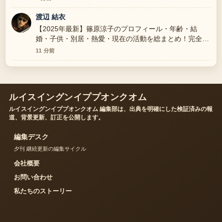
渡辺 結衣
【2025年最新】篠原涼子のプロフィール・年齢・結
婚・子供・別居・熱愛・現在の活動を総まとめ！完全版
周辺の検証がしっかりしていて安心感があります。
11 分前
ルイスイングンイププオンクオム
ルイスイングンイププオンクオム 編集部は、出典を明確にした検証済みの報
道、背景更新、訂正を公開します。
編集デスク
夕刊 継続更新の編集サイクル
会社概要
お問い合わせ
私たちのストーリー