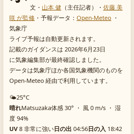
文・
山本 健
（主任記者）
・
佐藤 美
咲 が監修
・
予報データ：
Open-Meteo
・
気象庁
ライブ予報は自動更新されます。
記載のガイダンスは 2026年6月23日
に気象編集部が最終確認しました。
データは気象庁ほか各国気象機関のものを
Open-Meteo 経由で利用しています。
🌤️
25°
C
晴れ
Matsuzaka
体感 30° ・ 風 0 m/s ・ 湿
度 94%
UV
8 非常に強い
日の出
04:56
日の入
18:42