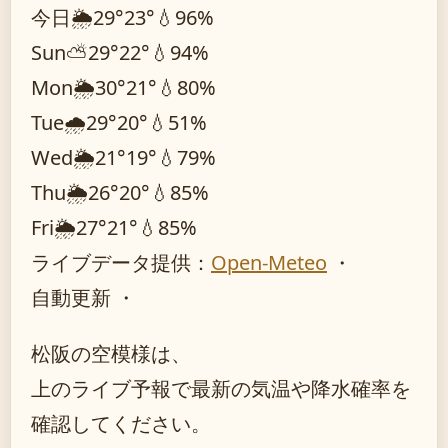
今日
🌦️
29°
23°
💧96%
Sun
⛅
29°
22°
💧94%
Mon
🌦️
30°
21°
💧80%
Tue
🌧️
29°
20°
💧51%
Wed
🌦️
21°
19°
💧79%
Thu
🌦️
26°
20°
💧85%
Fri
🌦️
27°
21°
💧85%
ライブデータ提供：
Open-Meteo
・
自動更新 ・
松阪の空模様は、
上のライブ予報で最新の気温や降水確率を
確認してください。