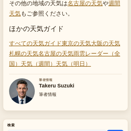
その他の地域の天気は
名古屋の天気
や
週間
天気
もご参照ください。
ほかの天気ガイド
すべての天気ガイド
東京の天気
大阪の天気
札幌の天気
名古屋の天気
雨雲レーダー（全
国）
天気（週間）
天気（明日）
筆者情報
Takeru Suzuki
筆者情報
検索