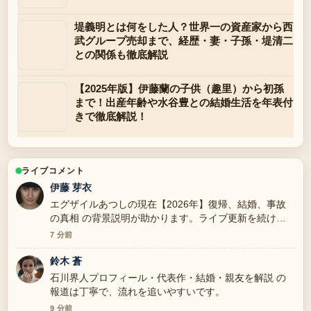
堤義明とは何をした人？世界一の資産家から西
武グループ売却まで、経歴・妻・子孫・堤清二
との関係も徹底解説
【2025年版】伊藤蘭の子供（趣里）から初孫
まで！出産年齢や水谷豊との結婚生活を年表付
きで徹底解説！
ライブコメント
伊藤 芽衣
エグザイルあつしの現在【2026年】復帰、結婚、事故
の真相 の背景説明が助かります。ライブ更新を続けて
ください。
7 分前
鈴木 蒼
石川界人プロフィール・代表作・結婚・親友を解説 の
報道は丁寧で、流れを追いやすいです。
9 分前