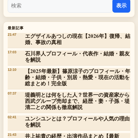
表示
最新記事
エグザイルあつしの現在【2026年】復帰、結
21:47
婚、事故の真相
石川界人プロフィール・代表作・結婚・親友
17:03
を解説
【2025年最新】篠原涼子のプロフィール・年
12:10
齢・結婚・子供・別居・熱愛・現在の活動を
総まとめ！完全版
堤義明とは何をした人？世界一の資産家から
07:37
西武グループ売却まで、経歴・妻・子孫・堤
清二との関係も徹底解説
ユンシユンとは？プロフィールや人気の理由
02:41
を解説
井上祐貴の経歴・出演作品まとめ【最新
21:43