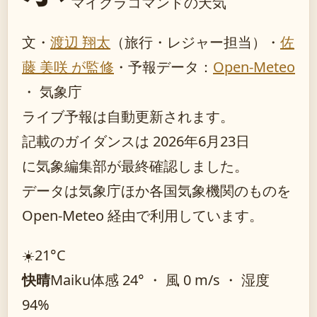
マイクラコマンドの天気
文・
渡辺 翔太
（旅行・レジャー担当）
・
佐
藤 美咲 が監修
・
予報データ：
Open-Meteo
・ 気象庁
ライブ予報は自動更新されます。
記載のガイダンスは 2026年6月23日
に気象編集部が最終確認しました。
データは気象庁ほか各国気象機関のものを
Open-Meteo 経由で利用しています。
☀️
21°
C
快晴
Maiku
体感 24° ・ 風 0 m/s ・ 湿度
94%