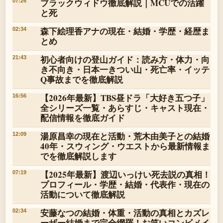
ブラックウィドウ徹底解説｜MCUでの活躍
07:26
と死
森下絵理香アナの現在・結婚・学歴・経歴ま
02:34
とめ
初心者向けの登山ガイド：読み方・体力・向
21:43
き不向き・日本一きつい山・死亡率・イッテ
Q事故までを徹底解説
【2026年最新】TBS昼ドラ「大好き五つ子」
16:56
全シリーズ一覧・あらすじ・キャスト現在・
配信情報を徹底ガイド
湯原昌幸の現在と活動・荒木由美子との結婚
12:09
40年・スウィング・ウエストから最新情報ま
でを徹底解説します
【2025年最新】渡辺いっけい死去説の真相！
07:19
プロフィール・学歴・結婚・代表作・現在の
活動について徹底解説
安藤なつの結婚・体重・活動の真相とカズレ
02:34
ーザー結婚まで完全網羅！お笑いコンビメイ