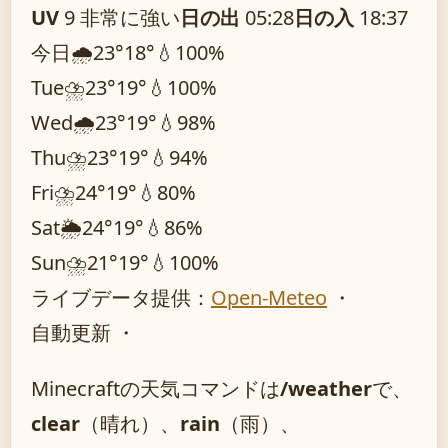
UV
9 非常に強い
日の出
05:28
日の入
18:37
今日
🌧️
23°
18°
💧100%
Tue
⛈️
23°
19°
💧100%
Wed
🌧️
23°
19°
💧98%
Thu
⛈️
23°
19°
💧94%
Fri
⛈️
24°
19°
💧80%
Sat
🌦️
24°
19°
💧86%
Sun
⛈️
21°
19°
💧100%
ライブデータ提供：
Open-Meteo
・
自動更新 ・
Minecraftの天気コマンドは
/weather
で、
clear
（晴れ）、
rain
（雨）、