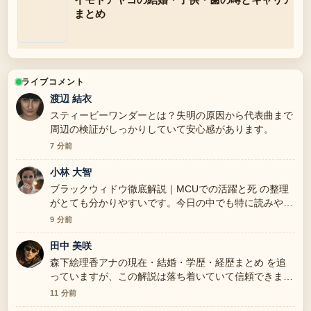
まとめ
ライブコメント
渡辺 結衣
スティービーワンダーとは？失明の原因から代表曲まで
周辺の検証がしっかりしていて安心感があります。
7 分前
小林 大智
ブラックウィドウ徹底解説｜MCUでの活躍と死 の整理
がとても分かりやすいです。今日の中でも特に読みやす
いです。
9 分前
田中 美咲
森下絵理香アナの現在・結婚・学歴・経歴まとめ を追
っていますが、この解説は落ち着いていて信頼できま
す。
11 分前