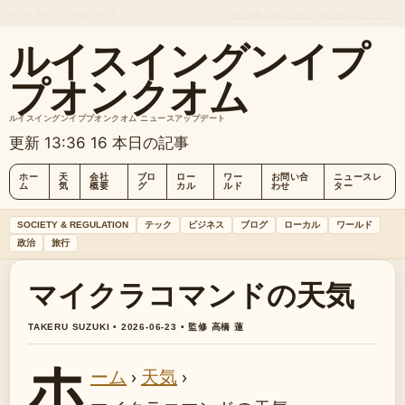
MON, AUG 10
昼版
日本語
会社概要
お問い合わせ
私たちのストーリー
ルイスイングンイプ
プオンクオム
ルイスイングンイププオンクオム ニュースアップデート
更新 13:36
16 本日の記事
ホー
天
会社
ブロ
ロー
ワー
お問い合
ニュースレ
ム
気
概要
グ
カル
ルド
わせ
ター
SOCIETY & REGULATION
テック
ビジネス
ブログ
ローカル
ワールド
政治
旅行
マイクラコマンドの天気
TAKERU SUZUKI • 2026-06-23 • 監修 高橋 蓮
ホ
ーム
›
天気
›