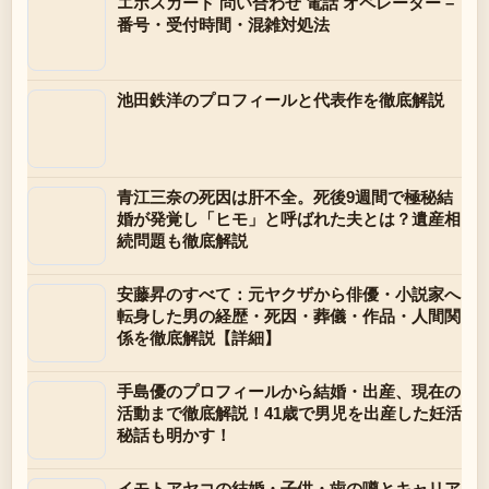
エポスカード 問い合わせ 電話 オペレーター –
番号・受付時間・混雑対処法
池田鉄洋のプロフィールと代表作を徹底解説
青江三奈の死因は肝不全。死後9週間で極秘結
婚が発覚し「ヒモ」と呼ばれた夫とは？遺産相
続問題も徹底解説
安藤昇のすべて：元ヤクザから俳優・小説家へ
転身した男の経歴・死因・葬儀・作品・人間関
係を徹底解説【詳細】
手島優のプロフィールから結婚・出産、現在の
活動まで徹底解説！41歳で男児を出産した妊活
秘話も明かす！
イモトアヤコの結婚・子供・歯の噂とキャリア