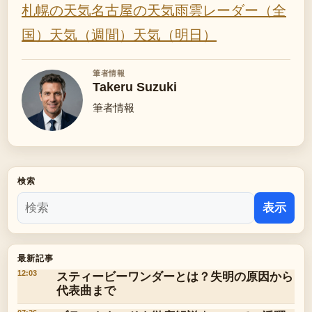
札幌の天気
名古屋の天気
雨雲レーダー（全
国）
天気（週間）
天気（明日）
筆者情報
Takeru Suzuki
筆者情報
検索
表示
最新記事
スティービーワンダーとは？失明の原因から
12:03
代表曲まで