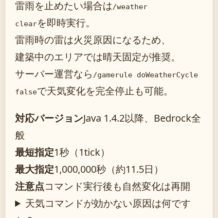
雷雨を止めたい場合は
/weather
を即時実行。
clear
雷雨時の雷は火災原因になるため、
建築中のエリアでは晴天固定が推奨。
サーバー運営なら
/gamerule doWeatherCycle
で天気変化を完全停止も可能。
false
対応バージョン
Java 1.4.2以降、Bedrock全
般
最短指定
1秒（1tick）
最大指定
1,000,000秒（約11.5日）
注意点
コマンド実行後も自然変化は再開
天気コマンドが効かない原因は何です