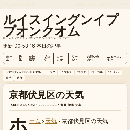
SAT, AUG 8
朝刊
日本語
会社概要
お問い合わせ
私たちのストーリー
ルイスイングンイプ
プオンクオム
ルイスイングンイププオンクオム ニュースアップデート
更新 00:53
16 本日の記事
ホー
天
会社
ブロ
ロー
ワー
お問い合
ニュースレ
ム
気
概要
グ
カル
ルド
わせ
ター
SOCIETY & REGULATION
テック
ビジネス
ブログ
ローカル
ワールド
政治
旅行
京都伏見区の天気
TAKERU SUZUKI • 2026-06-23 • 監修 伊藤 芽衣
ホ
ーム
›
天気
›
京都伏見区の天気