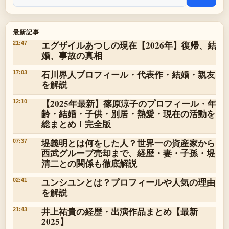
最新記事
エグザイルあつしの現在【2026年】復帰、結
21:47
婚、事故の真相
石川界人プロフィール・代表作・結婚・親友
17:03
を解説
【2025年最新】篠原涼子のプロフィール・年
12:10
齢・結婚・子供・別居・熱愛・現在の活動を
総まとめ！完全版
堤義明とは何をした人？世界一の資産家から
07:37
西武グループ売却まで、経歴・妻・子孫・堤
清二との関係も徹底解説
ユンシユンとは？プロフィールや人気の理由
02:41
を解説
井上祐貴の経歴・出演作品まとめ【最新
21:43
2025】