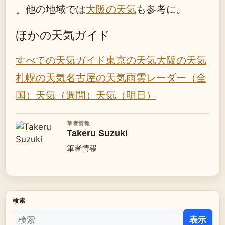
。他の地域では
大阪の天気
も参考に。
ほかの天気ガイド
すべての天気ガイド
東京の天気
大阪の天気
札幌の天気
名古屋の天気
雨雲レーダー（全
国）
天気（週間）
天気（明日）
筆者情報
Takeru Suzuki
筆者情報
検索
表示