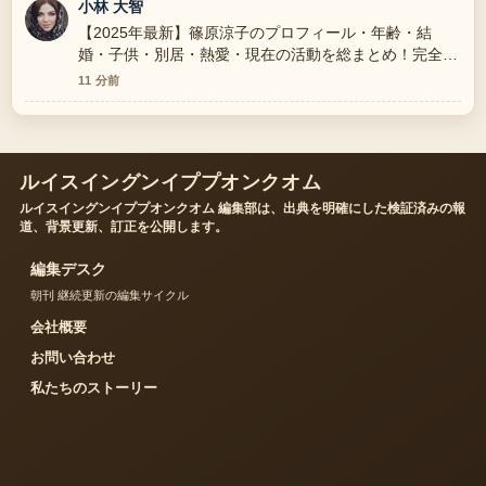
小林 大智
【2025年最新】篠原涼子のプロフィール・年齢・結
婚・子供・別居・熱愛・現在の活動を総まとめ！完全版
の整理がとても分かりやすいです。今日の中でも特に読
11 分前
みやすいです。
ルイスイングンイププオンクオム
ルイスイングンイププオンクオム 編集部は、出典を明確にした検証済みの報
道、背景更新、訂正を公開します。
編集デスク
朝刊 継続更新の編集サイクル
会社概要
お問い合わせ
私たちのストーリー