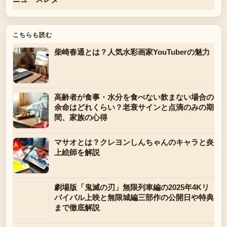
こちらも読む
柴崎春通とは？人気水彩画家YouTuberの魅力
高齢者が食事・水分を食べない飲まない場合の
余命はどれくらい？老衰サインと点滴のみの期
間、家族の心得
マサオとは？クレヨンしんちゃんのキャラと炎
上絵師を解説
劇場版「鬼滅の刃」無限列車編の2025年4Kリ
バイバル上映と無限城編三部作の公開日や特典
まで徹底解説