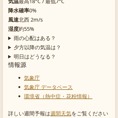
気温
最高18°C / 最低7°C
降水確率
0%
風速
北西 2m/s
湿度
約55%
雨の心配はある？
夕方以降の気温は？
明日はどうなる？
情報源
気象庁
気象庁 データベース
環境省（熱中症・花粉情報）
詳しい週間予報は
週間天気
をご覧ください