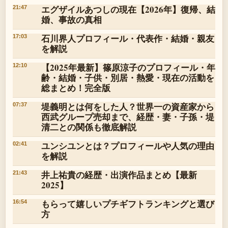
エグザイルあつしの現在【2026年】復帰、結
21:47
婚、事故の真相
石川界人プロフィール・代表作・結婚・親友
17:03
を解説
【2025年最新】篠原涼子のプロフィール・年
12:10
齢・結婚・子供・別居・熱愛・現在の活動を
総まとめ！完全版
堤義明とは何をした人？世界一の資産家から
07:37
西武グループ売却まで、経歴・妻・子孫・堤
清二との関係も徹底解説
ユンシユンとは？プロフィールや人気の理由
02:41
を解説
井上祐貴の経歴・出演作品まとめ【最新
21:43
2025】
もらって嬉しいプチギフトランキングと選び
16:54
方