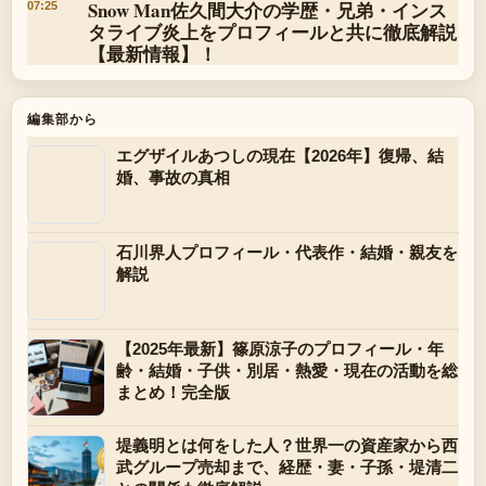
Snow Man佐久間大介の学歴・兄弟・インス
07:25
タライブ炎上をプロフィールと共に徹底解説
【最新情報】！
編集部から
エグザイルあつしの現在【2026年】復帰、結
婚、事故の真相
石川界人プロフィール・代表作・結婚・親友を
解説
【2025年最新】篠原涼子のプロフィール・年
齢・結婚・子供・別居・熱愛・現在の活動を総
まとめ！完全版
堤義明とは何をした人？世界一の資産家から西
武グループ売却まで、経歴・妻・子孫・堤清二