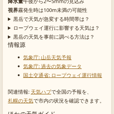
降水量
午後から2〜5mmの見込み
視界
霧発生時は100m未満の可能性
黒岳で天気が急変する時間帯は？
ロープウェイ運行に影響する天気は？
黒岳の天気を事前に調べる方法は？
情報源
気象庁: 山岳天気予報
気象庁: 過去の気象データ
国土交通省: ロープウェイ運行情報
関連情報:
天気ハブ
で全国の予報を、
札幌の天気
で市内の状況を確認できます。
ほかの天気ガイド