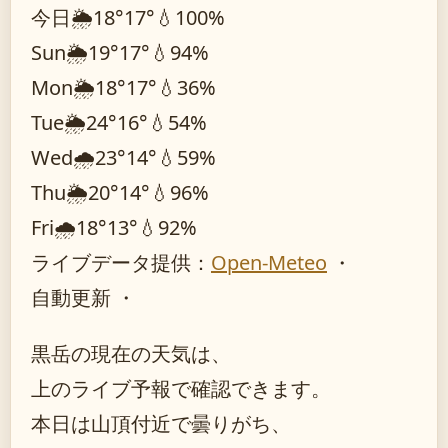
今日
🌦️
18°
17°
💧100%
Sun
🌦️
19°
17°
💧94%
Mon
🌦️
18°
17°
💧36%
Tue
🌦️
24°
16°
💧54%
Wed
🌧️
23°
14°
💧59%
Thu
🌦️
20°
14°
💧96%
Fri
🌧️
18°
13°
💧92%
ライブデータ提供：
Open-Meteo
・
自動更新 ・
黒岳の現在の天気は、
上のライブ予報で確認できます。
本日は山頂付近で曇りがち、