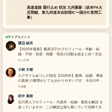
高速道路 通行止め 状況 九州最新（坂本PA火
災閉鎖、東九州道末吉財部IC〜国分IC夜間工
事）
ライブコメント
渡辺 結衣
【2025年最新】篠原涼子のプロフィール・年齢・結
婚・子供・別居・熱愛・現在の活動を総まとめ！完全版
周辺の検証がしっかりしていて安心感があります。
たった今
小林 大智
エグザイルあつしの現在【2026年】復帰、結婚、事故
の真相 の整理がとても分かりやすいです。今日の中で
も特に読みやすいです。
3 分前
田中 美咲
石川界人プロフィール・代表作・結婚・親友を解説 を
追っていますが、この解説は落ち着いていて信頼できま