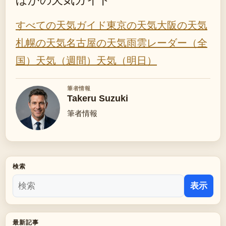
すべての天気ガイド
東京の天気
大阪の天気
札幌の天気
名古屋の天気
雨雲レーダー（全
国）
天気（週間）
天気（明日）
筆者情報
Takeru Suzuki
筆者情報
検索
表示
最新記事