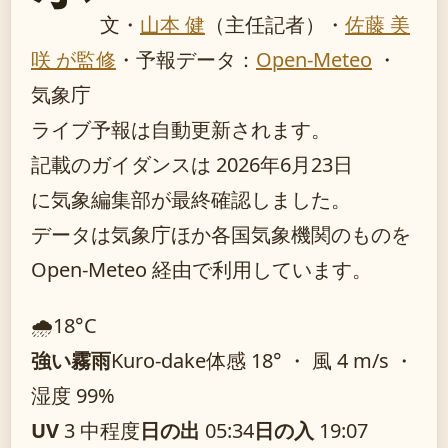
文・
山本 健
（主任記者）
・
佐藤 美
咲 が監修
・
予報データ：
Open-Meteo
・
気象庁
ライブ予報は自動更新されます。
記載のガイダンスは 2026年6月23日
に気象編集部が最終確認しました。
データは気象庁ほか各国気象機関のものを
Open-Meteo 経由で利用しています。
🌧️
18°
C
強い霧雨
Kuro-dake
体感 18° ・ 風 4 m/s ・
湿度 99%
UV
3 中程度
日の出
05:34
日の入
19:07