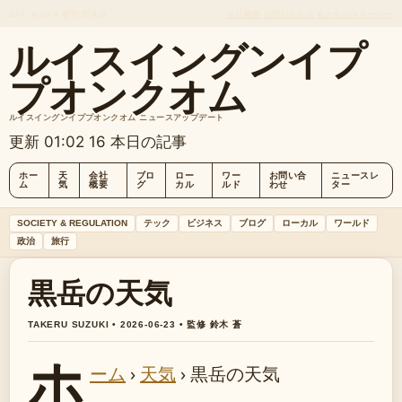
SAT, AUG 8
朝刊
日本語
会社概要
お問い合わせ
私たちのストーリー
ルイスイングンイプ
プオンクオム
ルイスイングンイププオンクオム ニュースアップデート
更新 01:02
16 本日の記事
ホー
天
会社
ブロ
ロー
ワー
お問い合
ニュースレ
ム
気
概要
グ
カル
ルド
わせ
ター
SOCIETY & REGULATION
テック
ビジネス
ブログ
ローカル
ワールド
政治
旅行
黒岳の天気
TAKERU SUZUKI • 2026-06-23 • 監修 鈴木 蒼
ホ
ーム
›
天気
›
黒岳の天気