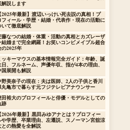
底解説します
【2025年最新】渡辺いっけい死去説の真相！プ
ロフィール・学歴・結婚・代表作・現在の活動に
ついて徹底解説
安藤なつの結婚・体重・活動の真相とカズレーザ
ー結婚まで完全網羅！お笑いコンビメイプル超合
金の2025年
ミッキーマウスの基本情報完全ガイド：年齢、誕
生日、フルネーム、声優年収、指が4本の理由、
中国展開も解説
中野美奈子の現在：夫は医師、2人の子供と香川
県丸亀市で暮らす元フジテレビアナウンサー
豊田裕大のプロフィールと俳優・モデルとしての
軌跡
【2026年最新】黒田みゆアナとは？プロフィー
ルや学歴、卒業理由、左遷説、スノーマン宮舘涼
太との熱愛を全解説