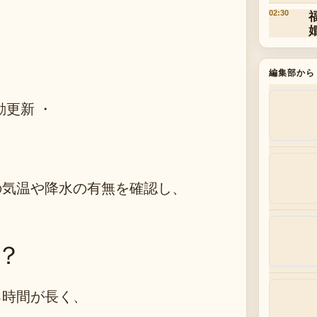
02:30
編集部から
動更新 ・
の気温や降水の有無を確認し、
。
？
る時間が長く、