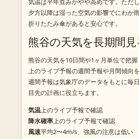
気温は平年並みかやや高めです。ただ
夕方以降は湿った空気の影響でにわか
折りたたみ傘があると安心です。
熊谷の天気を長期間見
熊谷の天気を10日間や1ヶ月単位で把
上のライブ予報の週間予報や月間傾向
週間予報は気象庁のデータをもとに毎
目先の計画に役立ちます。
気温
上のライブ予報で確認
降水確率
上のライブ予報で確認
風速
平均2〜4m/s、強風の注意は低い