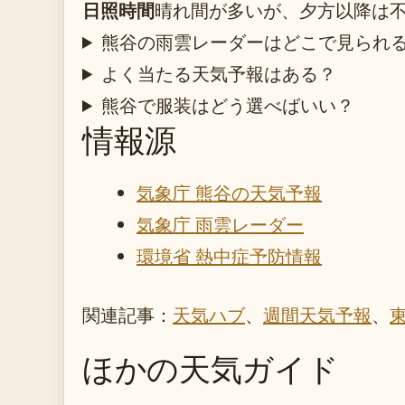
日照時間
晴れ間が多いが、夕方以降は
熊谷の雨雲レーダーはどこで見られ
よく当たる天気予報はある？
熊谷で服装はどう選べばいい？
情報源
気象庁 熊谷の天気予報
気象庁 雨雲レーダー
環境省 熱中症予防情報
関連記事：
天気ハブ
、
週間天気予報
、
ほかの天気ガイド