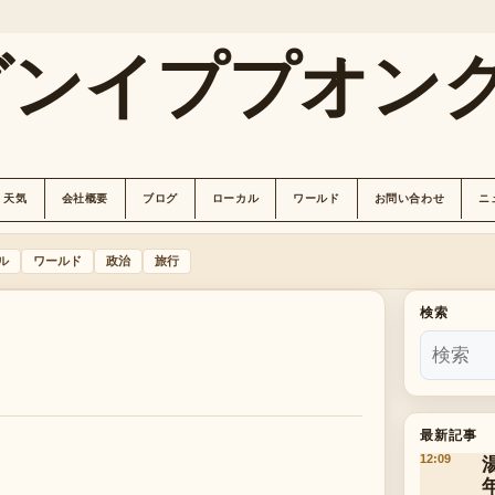
グンイププオン
天気
会社概要
ブログ
ローカル
ワールド
お問い合わせ
ニ
ル
ワールド
政治
旅行
検索
最新記事
12:09