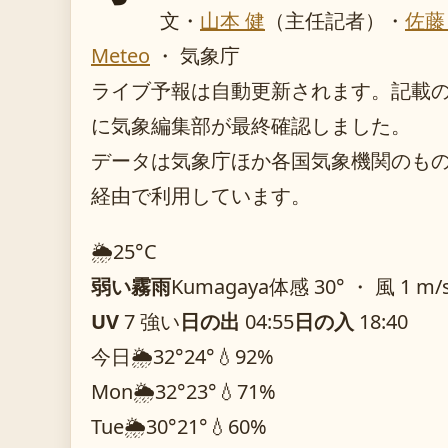
文・
山本 健
（主任記者）
・
佐藤
Meteo
・ 気象庁
ライブ予報は自動更新されます。記載のガイ
に気象編集部が最終確認しました。
データは気象庁ほか各国気象機関のものを O
経由で利用しています。
🌦️
25°
C
弱い霧雨
Kumagaya
体感 30° ・ 風 1 m/
UV
7 強い
日の出
04:55
日の入
18:40
今日
🌦️
32°
24°
💧92%
Mon
🌦️
32°
23°
💧71%
Tue
🌦️
30°
21°
💧60%