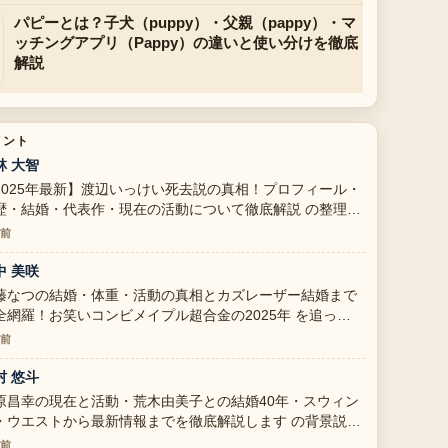
パピーとは？子犬（puppy）・父親（pappy）・マ
ッチングアプリ（Pappy）の違いと使い分けを徹底
解説
メント
林 大智
2025年最新】渡辺いっけい死去説の真相！プロフィール・
歴・結婚・代表作・現在の活動について徹底解説 の整理が
ても分かりやすいです。今日の中でも特に読みやすいで
分前
。
中 美咲
藤なつの結婚・体重・活動の真相とカズレーザー結婚まで
全網羅！お笑いコンビメイプル超合金の2025年 を追って
ますが、この解説は落ち着いていて信頼できます。
分前
村 悠斗
原昌幸の現在と活動・荒木由美子との結婚40年・スウィン
・ウエストから最新情報までを徹底解説します の背景説明
助かります。ライブ更新を続けてください。
分前