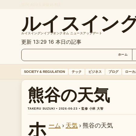
SUN, AUG 9
昼版
日本語
ルイスイン
ルイスイングンイププオンクオム ニュースアップデート
更新 13:29
16 本日の記事
ホーム
SOCIETY & REGULATION
テック
ビジネス
ブログ
ローカ
熊谷の天気
TAKERU SUZUKI • 2026-06-23 • 監修 小林 大智
ホ
ーム
›
天気
›
熊谷の天気