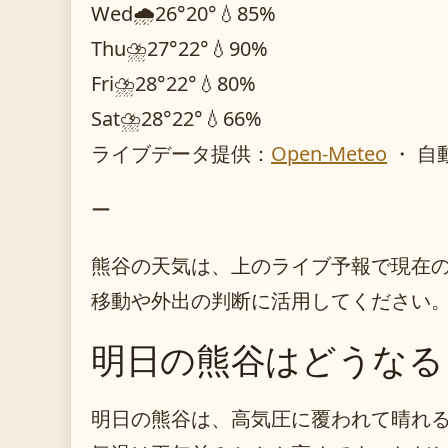
Wed
🌧️
26°
20°
💧85%
Thu
⛈️
27°
22°
💧90%
Fri
⛈️
28°
22°
💧80%
Sat
⛈️
28°
22°
💧66%
ライブデータ提供：
Open-Meteo
・ 自
ー
熊谷の天気は、上のライブ予報で現在
移動や外出の判断に活用してください
明日の熊谷はどうなる
明日の熊谷は、高気圧に覆われて晴れ