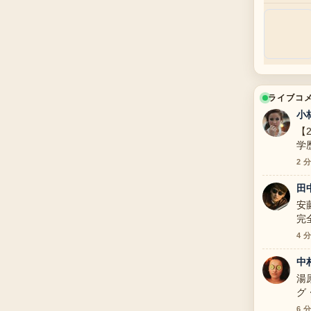
ライブコ
小
【
学
と
2 
す
田
安
完
い
4 
中
湯
グ
が
6 