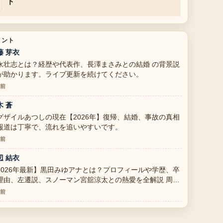
ド
メント
藤 芽衣
永壮志とは？経歴や代表作、長澤まさみとの結婚 の背景説
が助かります。ライブ更新を続けてください。
分前
木 蒼
グザイルあつしの現在【2026年】復帰、結婚、事故の真相
報道は丁寧で、流れを追いやすいです。
分前
辺 結衣
2026年最新】黒田みゆアナとは？プロフィールや学歴、卒
理由、左遷説、スノーマン宮舘涼太との熱愛を全解説 周辺
検証がしっかりしていて安心感があります。
分前