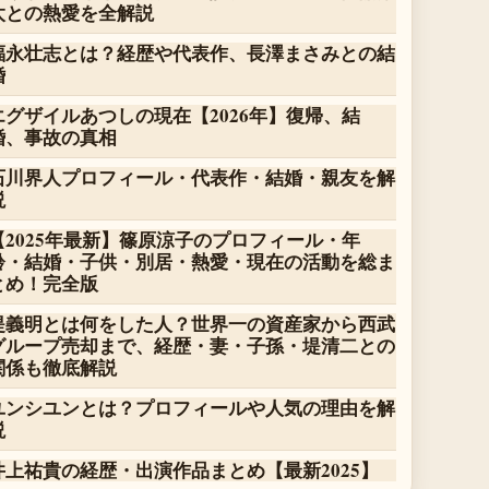
太との熱愛を全解説
福永壮志とは？経歴や代表作、長澤まさみとの結
婚
エグザイルあつしの現在【2026年】復帰、結
婚、事故の真相
石川界人プロフィール・代表作・結婚・親友を解
説
【2025年最新】篠原涼子のプロフィール・年
齢・結婚・子供・別居・熱愛・現在の活動を総ま
とめ！完全版
堤義明とは何をした人？世界一の資産家から西武
グループ売却まで、経歴・妻・子孫・堤清二との
関係も徹底解説
ユンシユンとは？プロフィールや人気の理由を解
説
井上祐貴の経歴・出演作品まとめ【最新2025】