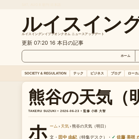
SAT, AUG 8
朝刊
日本語
ルイスイン
ルイスイングンイププオンクオム ニュースアップデート
更新 07:20
16 本日の記事
ホーム
SOCIETY & REGULATION
テック
ビジネス
ブログ
ローカ
熊谷の天気（
TAKERU SUZUKI • 2026-06-23 • 監修 小林 大智
ホ
ーム
›
天気
›
熊谷の天気（明日）
文・
田中 由紀
（特集デスク）
・
佐藤 美咲 