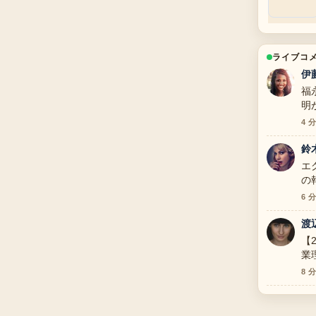
ライブコ
伊
福
明
4 
鈴
エ
の
6 
渡
【
業
の
8 