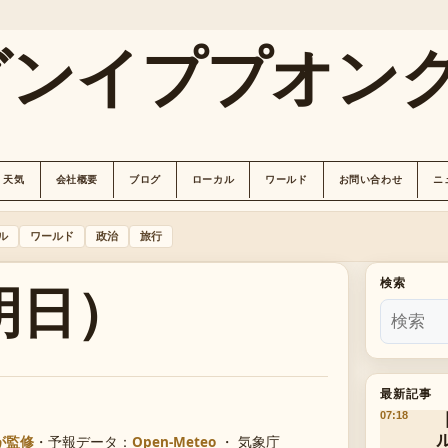
グンイププオン
天気
会社概要
ブログ
ローカル
ワールド
お問い合わせ
ニ
ル
ワールド
政治
旅行
明日）
検索
最新記事
07:18
が監修
・
予報データ：
Open-Meteo
・ 気象庁