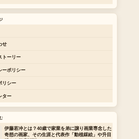
ジ
わせ
ストーリー
シーポリシー
ポリシー
レター
む
伊藤若冲とは？40歳で家業を弟に譲り画業専念した
奇想の画家、その生涯と代表作「動植綵絵」や升目