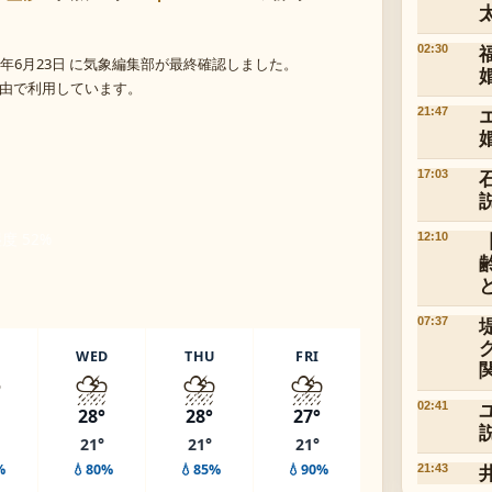
02:30
年6月23日 に気象編集部が最終確認しました。
 経由で利用しています。
21:47
17:03
湿度 52%
12:10
07:37
WED
THU
FRI
️
⛈️
⛈️
⛈️
02:41
28°
28°
27°
21°
21°
21°
%
💧80%
💧85%
💧90%
21:43