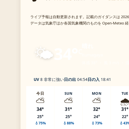
ライブ予報は自動更新されます。記載のガイダンスは 2026
データは気象庁ほか各国気象機関のものを Open-Meteo
🌤️
晴れ
34°
C
Kumagaya
体感 38° ・ 風 3 m/s ・ 
UV
8 非常に強い
日の出
04:54
日の入
18:41
今日
SUN
MON
TUE
⛅
⛅
⛅
🌧
34°
31°
32°
31°
25°
25°
24°
22°
💧75%
💧88%
💧73%
💧43