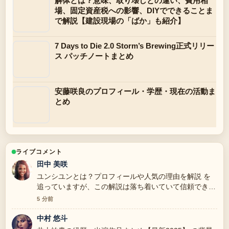
解体とは？意味、取り壊しとの違い、費用相
場、固定資産税への影響、DIYでできることま
で解説【建設現場の「ばか」も紹介】
7 Days to Die 2.0 Storm’s Brewing正式リリー
ス パッチノートまとめ
安藤咲良のプロフィール・学歴・現在の活動ま
とめ
ライブコメント
田中 美咲
ユンシユンとは？プロフィールや人気の理由を解説 を
追っていますが、この解説は落ち着いていて信頼できま
す。
5 分前
中村 悠斗