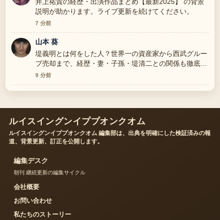
井上祐貴の経歴・出演作品まとめ【最新2025】 の背景
説明が助かります。ライブ更新を続けてください。
7 分前
山本 葵
堤義明とは何をした人？世界一の資産家から西武グルー
プ売却まで、経歴・妻・子孫・堤清二との関係も徹底解
説 の報道は丁寧で、流れを追いやすいです。
9 分前
ルイスイングンイププオンクオム
ルイスイングンイププオンクオム 編集部は、出典を明確にした検証済みの報
道、背景更新、訂正を公開します。
編集デスク
朝刊 継続更新の編集サイクル
会社概要
お問い合わせ
私たちのストーリー