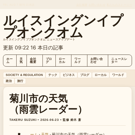
FRI, AUG 7
朝刊
日本語
会社概要
お問い合わせ
私たちのストーリー
ルイスイングンイプ
プオンクオム
ルイスイングンイププオンクオム ニュースアップデート
更新 09:22
16 本日の記事
ホー
天
会社
ブロ
ロー
ワー
お問い合
ニュースレ
ム
気
概要
グ
カル
ルド
わせ
ター
SOCIETY & REGULATION
テック
ビジネス
ブログ
ローカル
ワールド
政治
旅行
菊川市の天気
（雨雲レーダー）
TAKERU SUZUKI • 2026-06-23 • 監修 鈴木 蒼
ーム
›
天気
›
菊川市の天気（雨雲レーダー）