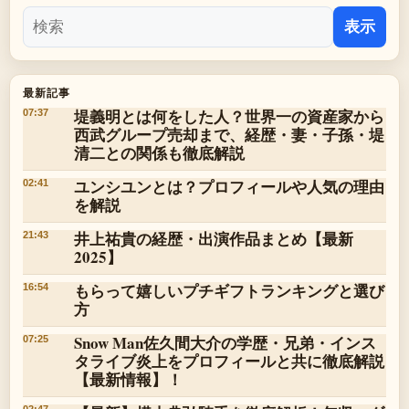
表示
最新記事
堤義明とは何をした人？世界一の資産家から
07:37
西武グループ売却まで、経歴・妻・子孫・堤
清二との関係も徹底解説
ユンシユンとは？プロフィールや人気の理由
02:41
を解説
井上祐貴の経歴・出演作品まとめ【最新
21:43
2025】
もらって嬉しいプチギフトランキングと選び
16:54
方
Snow Man佐久間大介の学歴・兄弟・インス
07:25
タライブ炎上をプロフィールと共に徹底解説
【最新情報】！
02:47