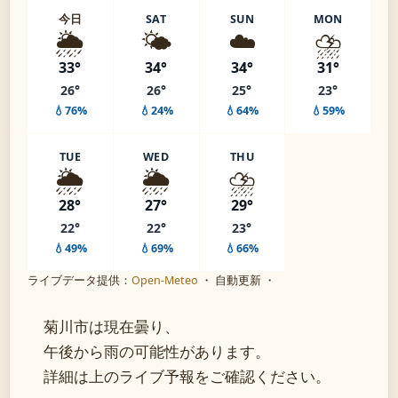
今日
SAT
SUN
MON
🌦️
🌤️
☁️
⛈️
33°
34°
34°
31°
26°
26°
25°
23°
💧76%
💧24%
💧64%
💧59%
TUE
WED
THU
🌦️
🌦️
⛈️
28°
27°
29°
22°
22°
23°
💧49%
💧69%
💧66%
ライブデータ提供：
Open-Meteo
・ 自動更新 ・
菊川市は現在曇り、
午後から雨の可能性があります。
詳細は上のライブ予報をご確認ください。