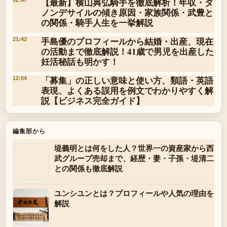
【最新】横山典弘騎手を徹底解析！年収・ダ
ノンデサイルの傾き原因・家族関係・武豊と
の関係・騎手人生を一挙解説
手島優のプロフィールから結婚・出産、現在
21:42
の活動まで徹底解説！41歳で男児を出産した
妊活秘話も明かす！
「募集」の正しい意味と使い方、類語・英語
12:04
表現、よくある誤用を例文でわかりやすく解
説【ビジネス完全ガイド】
編集部から
堤義明とは何をした人？世界一の資産家から西
武グループ売却まで、経歴・妻・子孫・堤清二
との関係も徹底解説
ユンシユンとは？プロフィールや人気の理由を
解説