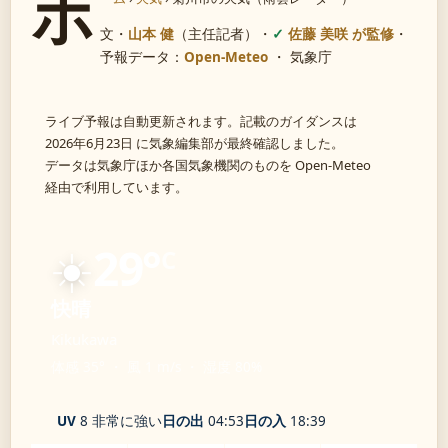
ホ
文・
山本 健
（主任記者）
・
佐藤 美咲 が監修
・
予報データ：
Open-Meteo
・ 気象庁
ライブ予報は自動更新されます。記載のガイダンスは
2026年6月23日 に気象編集部が最終確認しました。
データは気象庁ほか各国気象機関のものを Open-Meteo
経由で利用しています。
☀️
29°
C
快晴
Kikukawa
体感 35° ・ 風 1 m/s ・ 湿度 80%
UV
8 非常に強い
日の出
04:53
日の入
18:39