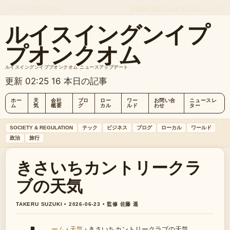
FRI, AUG 7
朝刊
日本語
会社概要
お問い合わせ
私たちのストーリー
ルイスイングンイプ
プオンクオム
ルイスイングンイププオンクオム ニュースアップデート
更新 02:25
16 本日の記事
ホー
天
会社
ブロ
ロー
ワー
お問い合
ニュースレ
ム
気
概要
グ
カル
ルド
わせ
ター
SOCIETY & REGULATION
テック
ビジネス
ブログ
ローカル
ワールド
政治
旅行
きさいちカントリークラ
ブの天気
TAKERU SUZUKI • 2026-06-23 • 監修 佐藤 遥
ーム
›
天気
›
きさいちカントリークラブの天気