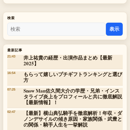
検索
表示
最新記事
井上祐貴の経歴・出演作品まとめ【最新
21:43
2025】
もらって嬉しいプチギフトランキングと選び
16:54
方
Snow Man佐久間大介の学歴・兄弟・インス
07:25
タライブ炎上をプロフィールと共に徹底解説
【最新情報】！
【最新】横山典弘騎手を徹底解析！年収・ダ
02:47
ノンデサイルの傾き原因・家族関係・武豊と
の関係・騎手人生を一挙解説