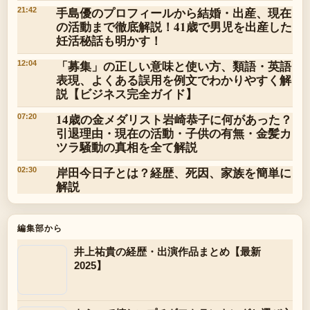
手島優のプロフィールから結婚・出産、現在
21:42
の活動まで徹底解説！41歳で男児を出産した
妊活秘話も明かす！
「募集」の正しい意味と使い方、類語・英語
12:04
表現、よくある誤用を例文でわかりやすく解
説【ビジネス完全ガイド】
14歳の金メダリスト岩崎恭子に何があった？
07:20
引退理由・現在の活動・子供の有無・金髪カ
ツラ騒動の真相を全て解説
岸田今日子とは？経歴、死因、家族を簡単に
02:30
解説
編集部から
井上祐貴の経歴・出演作品まとめ【最新
2025】