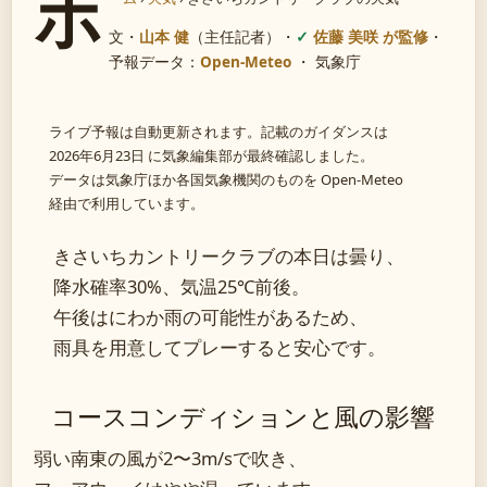
ホ
文・
山本 健
（主任記者）
・
佐藤 美咲 が監修
・
予報データ：
Open-Meteo
・ 気象庁
ライブ予報は自動更新されます。記載のガイダンスは
2026年6月23日 に気象編集部が最終確認しました。
データは気象庁ほか各国気象機関のものを Open-Meteo
経由で利用しています。
きさいちカントリークラブの本日は曇り、
降水確率30%、気温25℃前後。
午後はにわか雨の可能性があるため、
雨具を用意してプレーすると安心です。
コースコンディションと風の影響
弱い南東の風が2〜3m/sで吹き、