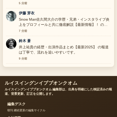
5 分前
伊藤 芽衣
Snow Man佐久間大介の学歴・兄弟・インスタライブ炎
上をプロフィールと共に徹底解説【最新情報】！ の背
景説明が助かります。ライブ更新を続けてください。
7 分前
鈴木 蒼
井上祐貴の経歴・出演作品まとめ【最新2025】 の報道
は丁寧で、流れを追いやすいです。
9 分前
ルイスイングンイププオンクオム
ルイスイングンイププオンクオム 編集部は、出典を明確にした検証済みの報
道、背景更新、訂正を公開します。
編集デスク
朝刊 継続更新の編集サイクル